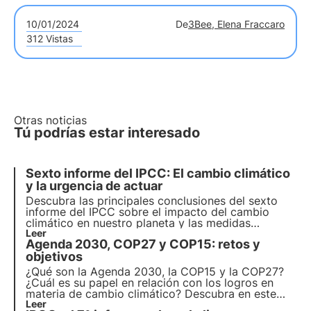
10/01/2024
De
3Bee, Elena Fraccaro
312 Vistas
Otras noticias
Tú podrías estar interesado
Sexto informe del IPCC: El cambio climático
y la urgencia de actuar
Descubra las principales conclusiones del sexto
informe del IPCC sobre el impacto del cambio
climático en nuestro planeta y las medidas
necesarias para mitigar sus efectos. El sexto
Leer
Agenda 2030, COP27 y COP15: retos y
informe de síntesis para responsables políticos,
publicado el 20 de marzo, destaca las cuestiones
objetivos
críticas y las soluciones al respecto.
¿Qué son la Agenda 2030, la COP15 y la COP27?
¿Cuál es su papel en relación con los logros en
materia de cambio climático? Descubra en este
artículo las principales medidas adoptadas para
Leer