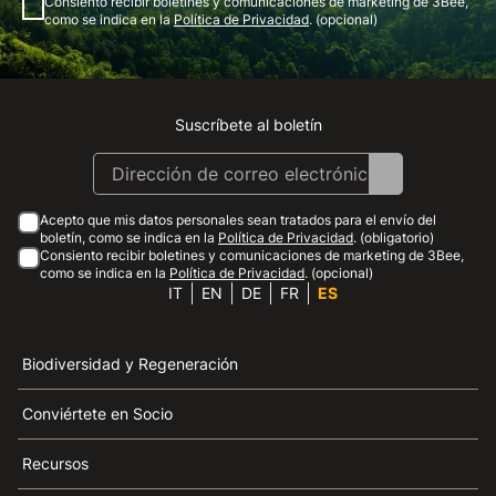
Consiento recibir boletines y comunicaciones de marketing de 3Bee,
como se indica en la
Política de Privacidad
. (opcional)
Suscríbete al boletín
Instagram
Facebook
Linkedin
Youtube
Acepto que mis datos personales sean tratados para el envío del
boletín, como se indica en la
Política de Privacidad
. (obligatorio)
Consiento recibir boletines y comunicaciones de marketing de 3Bee,
como se indica en la
Política de Privacidad
. (opcional)
IT
EN
DE
FR
ES
Biodiversidad y Regeneración
Conviértete en Socio
Recursos