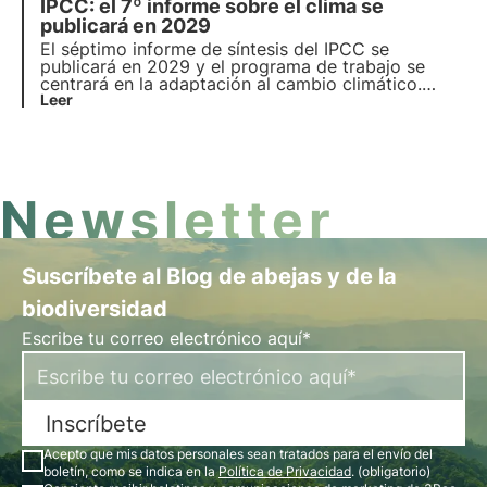
IPCC: el 7º informe sobre el clima se
hacer frente a los retos medioambientales
mundiales. Aprende más con las Píldoras del Oasis,
publicará en 2029
la Academia Digital de 3Bee.
El séptimo informe de síntesis del IPCC se
publicará en 2029 y el programa de trabajo se
centrará en la adaptación al cambio climático.
Infórmese en este artículo sobre los retos y
Leer
objetivos del IPCC y cuál será la estructura del
séptimo informe del IPCC sobre el clima.
Newsletter
Suscríbete al Blog de abejas y de la
biodiversidad
Escribe tu correo electrónico aquí*
Inscríbete
Acepto que mis datos personales sean tratados para el envío del
boletín, como se indica en la
Política de Privacidad
. (obligatorio)