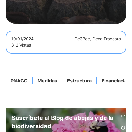
10/01/2024
De
3Bee, Elena Fraccaro
312 Vistas
PNACC
Medidas
Estructura
Financiación
Suscríbete al Blog de abejas y de la
biodiversidad