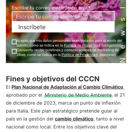
Newsletter
Escribe tu correo electrónico aquí*
Inscríbete
Acepto que mis datos personales sean tratados para el envío del
boletín, como se indica en la
Política de Privacidad
. (obligatorio)
Consiento recibir boletines y comunicaciones de marketing de
3Bee, como se indica en la
Política de Privacidad
. (opcional)
Fines y objetivos del CCCN
El
Plan Nacional de Adaptación al Cambio Climático
,
aprobado por el
Ministerio de Medio Ambiente
el 21
de diciembre de 2023, marca un punto de inflexión
para Italia. Este plan estratégico pretende guiar al
país en la gestión del
cambio climático
, tanto a nivel
nacional como local. Entre los objetivos clave del