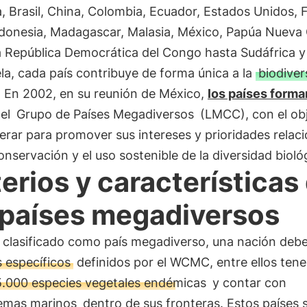
a, Brasil, China, Colombia, Ecuador, Estados Unidos, Fi
Indonesia, Madagascar, Malasia, México, Papúa Nueva 
a República Democrática del Congo hasta Sudáfrica y
a, cada país contribuye de forma única a la
biodiver
. En 2002, en su reunión de México,
los países forma
 el
Grupo de Países Megadiversos
(LMCC), con el obj
rar para promover sus intereses y prioridades relac
onservación y el uso sostenible de la diversidad bioló
terios y características
 países megadiversos
r clasificado como país megadiverso, una nación debe
s específicos
definidos por el WCMC, entre ellos ten
.000 especies vegetales endémicas
y contar con
emas marinos
dentro de sus fronteras. Estos países 