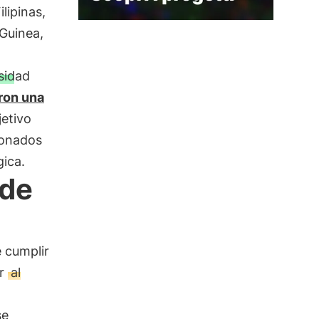
lipinas,
Guinea,
sidad
ron una
etivo
ionados
gica.
 de
 cumplir
er
al
se