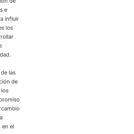
ión de
s e
 influir
es los
rollar
e
idad.
 de las
ción de
 los
mpromiso
ercambio
ta
en el