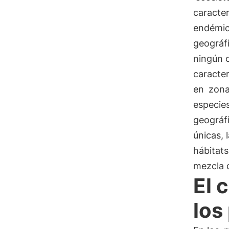
caracter
endémi
geográfi
ningún o
caracte
en
zona
especie
geográfi
únicas, 
hábitats
mezcla d
El 
los