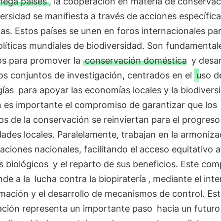
ega países
, la cooperación en materia de conservac
versidad se manifiesta a través de acciones específica
as. Estos países se unen en foros internacionales para
olíticas mundiales de biodiversidad. Son fundamental
os para promover la
conservación doméstica
y desar
os conjuntos de investigación, centrados en el
uso d
gías
para apoyar las economías locales y la biodivers
 es importante el compromiso de garantizar que los
os de la conservación se reinviertan para el progreso
des locales. Paralelamente, trabajan en la armoniza
slaciones nacionales, facilitando el acceso equitativo a
s biológicos
y el reparto de sus beneficios. Este co
nde a la
lucha contra la biopiratería
, mediante el int
mación y el desarrollo de mecanismos de control. Es
ación representa un importante paso
hacia un futuro