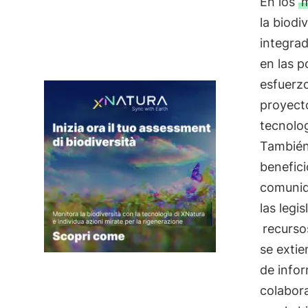
En los
m
la biodi
integrad
en las p
esfuerz
proyect
tecnolo
También
benefici
comunida
las legi
recurso
se extie
de infor
colabor