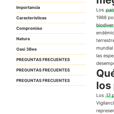
Importancia
Los
paí
1988 por
Características
biodiver
Compromiso
endémica
Natura
terrestr
mundial 
Oasi 3Bee
las espe
PREGUNTAS FRECUENTES
desempe
Qué
PREGUNTAS FRECUENTES
PREGUNTAS FRECUENTES
los
Los
17 
Vigilanc
represe