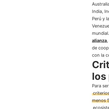
Australi
India, 
Perú y l
Venezuel
mundial
alianza
,
de coope
con la c
Cri
los
Para se
criterio
menos 5
ecosist