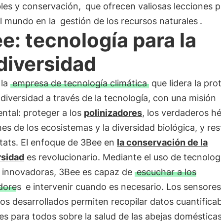
les y conservación,
que ofrecen valiosas lecciones p
el mundo en la
gestión de los recursos naturales
.
e: tecnología para la
diversidad
 la
empresa de tecnología climática
que lidera la pro
odiversidad a través de la tecnología, con una misión
ntal: proteger a los
polinizadores
, los verdaderos h
es de los ecosistemas y la diversidad biológica, y res
itats. El enfoque de 3Bee en
la conservación de la
rsidad
es revolucionario. Mediante el uso de tecnolog
e innovadoras, 3Bee es capaz de
escuchar a los
dores
e intervenir cuando es necesario. Los sensores
os desarrollados permiten recopilar datos cuantificab
es para todos sobre la salud de las abejas domésticas