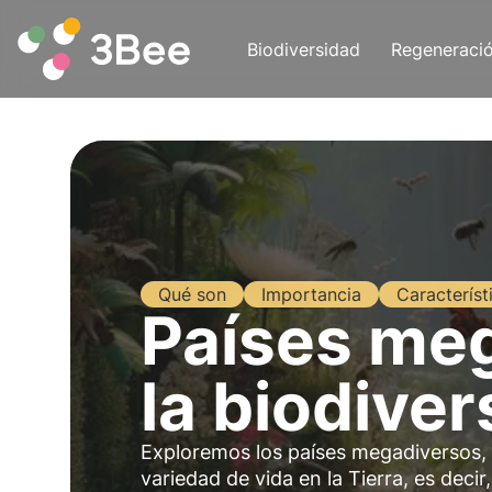
Biodiversidad
Regeneraci
Qué son
Importancia
Característ
Países meg
la biodive
Exploremos los países megadiversos, 
variedad de vida en la Tierra, es decir