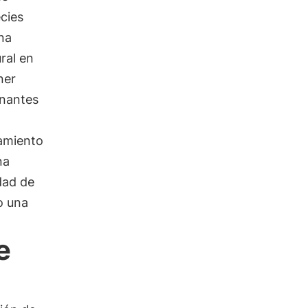
cies
na
ral en
ner
inantes
lamiento
na
dad de
o una
e