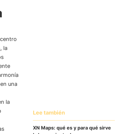
a
 centro
n
, la
os
ente
 armonía
 en una
n la
o
Lee también
XN Maps: qué es y para qué sirve
as