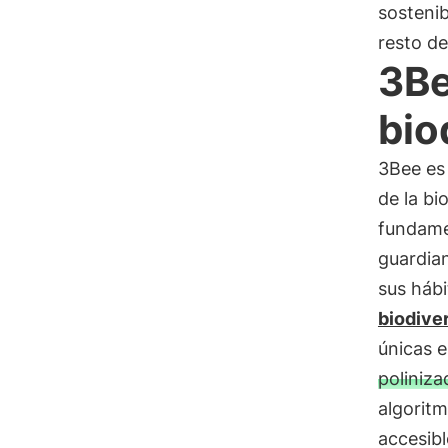
sostenib
resto d
3Be
bio
3Bee es
de la bi
fundame
guardian
sus háb
biodive
únicas 
poliniza
algoritm
accesibl