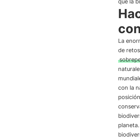
que la b
Hac
con
La enor
de reto
sobrep
naturale
mundiale
con la n
posición
conserva
biodiver
planeta.
biodiver