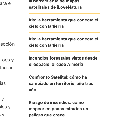
la herramienta de mapas
ara el
satelitales de iLoveNatura
Iris: la herramienta que conecta el
cielo con la tierra
Iris: la herramienta que conecta el
tección
cielo con la tierra
Incendios forestales vistos desde
éroes y
el espacio: el caso Almería
taurar
Confronto Satelital: cómo ha
ías
cambiado un territorio, año tras
año
 y
Riesgo de incendios: cómo
les y
mapear en pocos minutos un
 y
peligro que crece