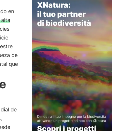
ido en
alta
cies
icie
restre
queza de
ntal que
de
dial de
,
esde