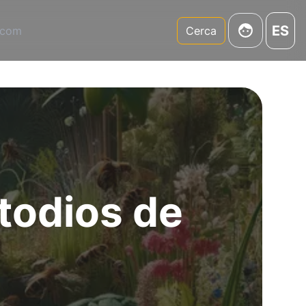
ES
.com
Cerca
todios de