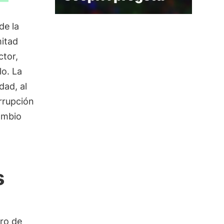
de la
mitad
ctor,
lo. La
dad, al
orrupción
cambio
s
ro de