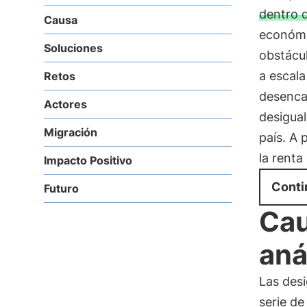
dentro d
Causa
económic
Soluciones
obstácul
a escala
Retos
desenca
Actores
desigual
Migración
país. A 
la renta
Impacto Positivo
Conti
Futuro
Cau
aná
Las desi
serie d