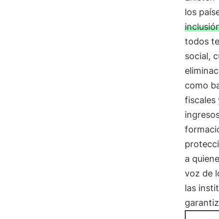
los país
inclusió
todos te
social, 
eliminac
como bar
fiscales
ingreso
formaci
protecci
a quiene
voz de l
las inst
garantiz