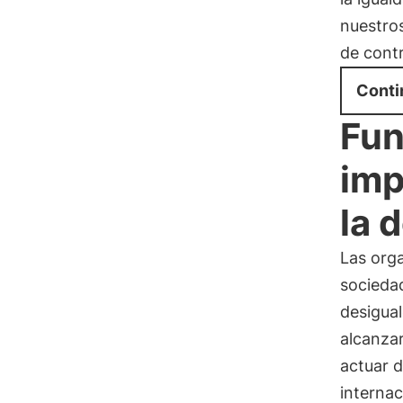
nuestro
de contr
Conti
Fun
imp
la 
Las orga
socieda
desigua
alcanza
actuar 
interna