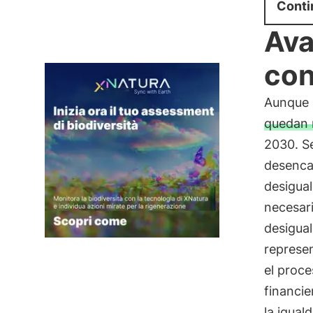
Conti
Ava
con
Aunque 
quedan 
2030. Se
desenca
desigual
necesar
desigual
represen
el proce
financie
la igual