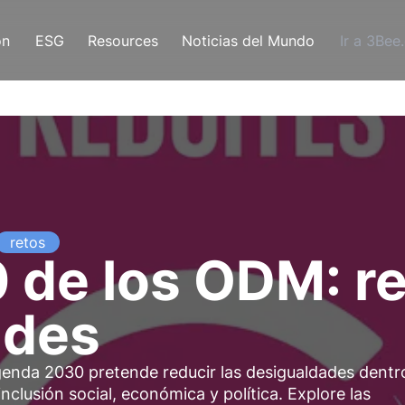
ón
ESG
Resources
Noticias del Mundo
Ir a 3Bee
retos
0 de los ODM: re
ades
genda 2030 pretende reducir las desigualdades dentr
inclusión social, económica y política. Explore las