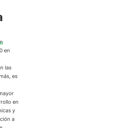
a
n
10 en
n las
emás, es
 mayor
rollo en
micas y
ción a
e