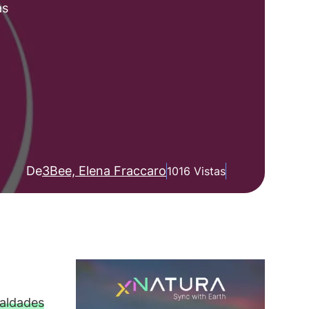
as
De
3Bee, Elena Fraccaro
1016 Vistas
ualdades