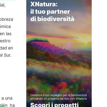
al,
pobreza
nómica
en las
uestro
ldad en
l Sur.
n a una
ción
ha