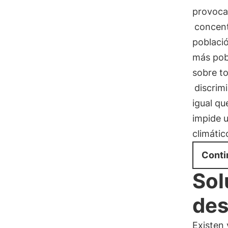
provoc
concent
població
más pob
sobre to
discrimi
igual qu
impide u
climátic
Conti
Sol
des
Existen 