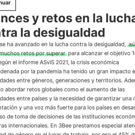
nuar
nces y retos en la luch
tra la desigualdad
se ha avanzado en la lucha contra la desigualdad,
aú
muchos retos por superar
para alcanzar el objetivo 
gún el informe ASviS 2021, la crisis económica
denada por la pandemia ha tenido un gran impacto e
dades entre géneros, generaciones y territorios. Ad
io abordar retos globales como el aumento de las
dades entre países y la necesidad de garantizar una
tación y una voz más fuerte para los países en desar
so de toma de decisiones de las instituciones econó
ras internacionales. En 3Bee prestamos especial aten
dad de género en el lugar de trabajo, por eso el 45% d