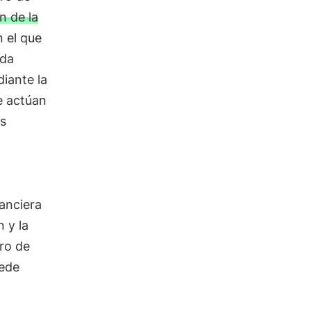
n de la
n el que
ida
diante la
ue actúan
as
anciera
 y la
tro de
uede