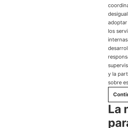
coordina
desigua
adoptar 
los serv
internas
desarrol
responsa
supervis
y la par
sobre es
Conti
La 
par