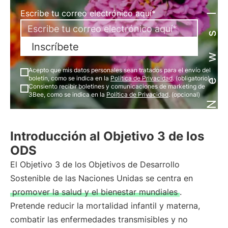
Newsletter
Escribe tu correo electrónico aquí*
Inscríbete
Acepto que mis datos personales sean tratados para el envío del
boletín, como se indica en la
Política de Privacidad
. (obligatorio)
Consiento recibir boletines y comunicaciones de marketing de
3Bee, como se indica en la
Política de Privacidad
. (opcional)
Introducción al Objetivo 3 de los
ODS
El Objetivo 3 de los Objetivos de Desarrollo
Sostenible de las Naciones Unidas se centra en
promover la salud y el bienestar mundiales
.
Pretende reducir la mortalidad infantil y materna,
combatir las enfermedades transmisibles y no