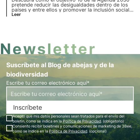
pretende reducir las desigualdades dentro de los
países y entre ellos y promover la inclusión social,
económica y política. Explore las principales
Leer
causas de las desigualdades mundiales y
nacionales y las soluciones innovadoras para
reducirlas.
Newsletter
Suscríbete al Blog de abejas y de la
biodiversidad
Escribe tu correo electrónico aquí*
Inscríbete
Acepto que mis datos personales sean tratados para el envío del
boletín, como se indica en la
Política de Privacidad
. (obligatorio)
Consiento recibir boletines y comunicaciones de marketing de 3Bee,
como se indica en la
Política de Privacidad
. (opcional)