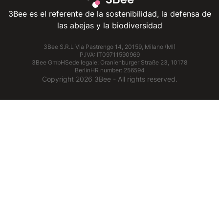
3Bee es el referente de la sostenibilidad, la defensa de
las abejas y la biodiversidad
3Bee S.R.L Via Pastrengo 14, 20159, Milano (MI)
P.IVA: IT09711590969
3Bee GmbHSede legale: Oranienburger Straße 23, 10178
BerlinHR number: 256594
Copyright
2026
3Bee - All rights reserved.