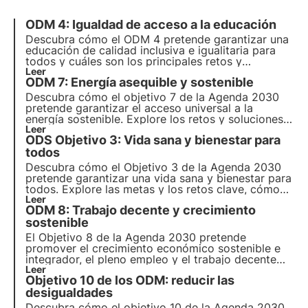
ODM 4: Igualdad de acceso a la educación
Descubra cómo el ODM 4 pretende garantizar una
educación de calidad inclusiva e igualitaria para
todos y cuáles son los principales retos y
oportunidades para alcanzar este objetivo.
Leer
ODM 7: Energía asequible y sostenible
Descubra también cómo 3Bee promueve la
educación medioambiental y la formación continua
Descubra cómo el objetivo 7 de la Agenda 2030
para adultos.
pretende garantizar el acceso universal a la
energía sostenible. Explore los retos y soluciones
para promover las energías renovables y la
Leer
ODS Objetivo 3: Vida sana y bienestar para
eficiencia energética, el papel de las empresas y
los proyectos innovadores en este ámbito.
todos
Descubra cómo el Objetivo 3 de la Agenda 2030
pretende garantizar una vida sana y bienestar para
todos. Explore las metas y los retos clave, cómo
avanza Italia hacia la consecución de estos
Leer
ODM 8: Trabajo decente y crecimiento
objetivos y cómo pueden contribuir las empresas a
este objetivo.
sostenible
El Objetivo 8 de la Agenda 2030 pretende
promover el crecimiento económico sostenible e
integrador, el pleno empleo y el trabajo decente
para todos. En este artículo, exploramos los
Leer
Objetivo 10 de los ODM: reducir las
objetivos y retos del objetivo 8, así como algunas
iniciativas sociales dirigidas a promover el empleo
desigualdades
decente.
Descubra cómo el objetivo 10 de la Agenda 2030