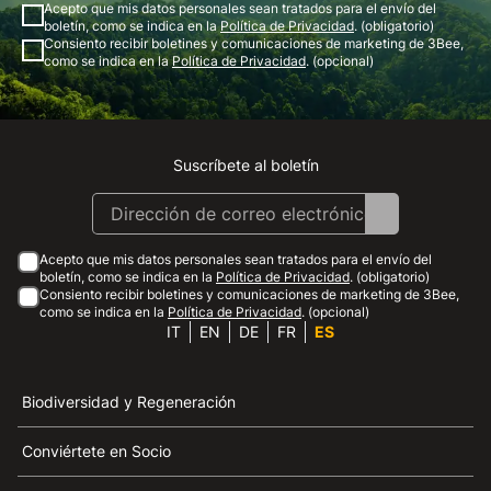
Acepto que mis datos personales sean tratados para el envío del
boletín, como se indica en la
Política de Privacidad
. (obligatorio)
Consiento recibir boletines y comunicaciones de marketing de 3Bee,
como se indica en la
Política de Privacidad
. (opcional)
Suscríbete al boletín
Instagram
Facebook
Linkedin
Youtube
Acepto que mis datos personales sean tratados para el envío del
boletín, como se indica en la
Política de Privacidad
. (obligatorio)
Consiento recibir boletines y comunicaciones de marketing de 3Bee,
como se indica en la
Política de Privacidad
. (opcional)
IT
EN
DE
FR
ES
Biodiversidad y Regeneración
Conviértete en Socio