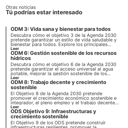
Otras noticias
Tú podrías estar interesado
ODM 3: Vida sana y bienestar para todos
Descubra cómo el objetivo 3 de la Agenda 2030
pretende garantizar un estilo de vida saludable y
bienestar para todos. Explore los principales
objetivos y retos, cómo avanza Francia hacia su
Leer
ODM 6: Gestión sostenible de los recursos
consecución y cómo pueden contribuir las
empresas a este objetivo.
hídricos
Descubra cómo el objetivo 6 de la Agenda 2030
pretende garantizar el acceso universal al agua
potable, mejorar la gestión sostenible de los
recursos hídricos y el saneamiento y proteger los
Leer
ODM 8: Trabajo decente y crecimiento
ecosistemas acuáticos.
sostenible
El Objetivo 8 de la Agenda 2030 pretende
promover el crecimiento económico sostenible e
integrador, el pleno empleo y el trabajo decente
para todos. En este artículo, exploramos los
Leer
ODS Objetivo 9: Infraestructuras y
objetivos y retos del objetivo 8, así como algunas
iniciativas sociales dirigidas a promover el empleo
crecimiento sostenible
decente.
El Objetivo 9 de los ODS pretende construir
infraestructuras resilientes, promover la