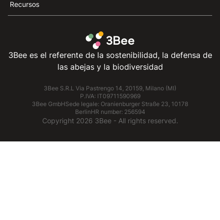
Recursos
3Bee es el referente de la sostenibilidad, la defensa de
las abejas y la biodiversidad
3Bee S.R.L Via Pastrengo 14, 20159, Milano (MI)
P.IVA: IT09711590969
3Bee GmbHSede legale: Oranienburger Straße 23, 10178
BerlinHR number: 256594
Copyright
2026
3Bee - All rights reserved.