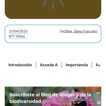
27/04/2023
De
3Bee, Elena Fraccaro
671 Vistas
Introducción
Acceda A
Importancia
Reno
Suscríbete al Blog de abejas y de la
biodiversidad