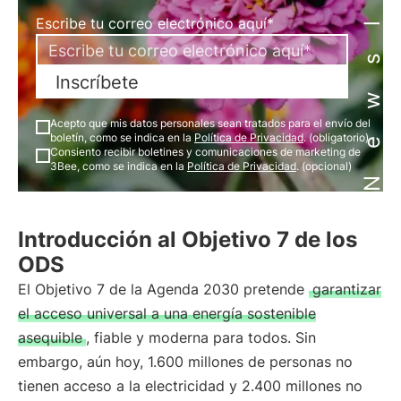
Newsletter
Escribe tu correo electrónico aquí*
Inscríbete
Acepto que mis datos personales sean tratados para el envío del
boletín, como se indica en la
Política de Privacidad
. (obligatorio)
Consiento recibir boletines y comunicaciones de marketing de
3Bee, como se indica en la
Política de Privacidad
. (opcional)
Introducción al Objetivo 7 de los
ODS
El Objetivo 7 de la Agenda 2030 pretende
garantizar
el acceso universal a una energía sostenible
asequible
, fiable y moderna para todos. Sin
embargo, aún hoy, 1.600 millones de personas no
tienen acceso a la electricidad y 2.400 millones no