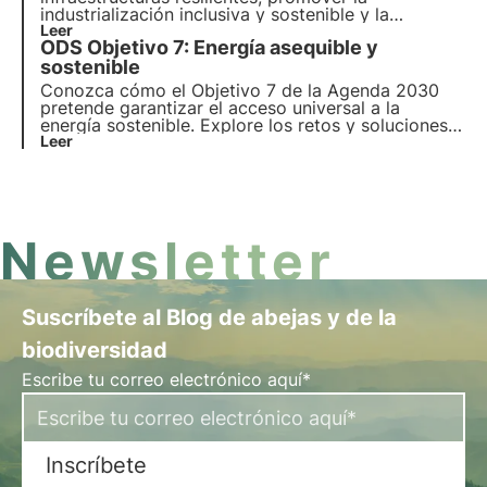
industrialización inclusiva y sostenible y la
innovación para el crecimiento económico.
Leer
ODS Objetivo 7: Energía asequible y
Descubra cómo la inversión en infraestructuras
sostenibles y tecnologías limpias puede contribuir
sostenible
al crecimiento económico.
Conozca cómo el Objetivo 7 de la Agenda 2030
pretende garantizar el acceso universal a la
energía sostenible. Explore los retos y soluciones
para promover las energías renovables y la
Leer
eficiencia energética, el papel de las empresas y
los proyectos innovadores en este ámbito.
Newsletter
Suscríbete al Blog de abejas y de la
biodiversidad
Escribe tu correo electrónico aquí*
Inscríbete