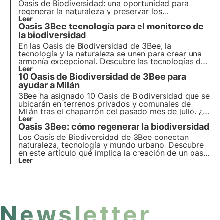
Oasis de Biodiversidad
: una oportunidad para
regenerar la
naturaleza
y preservar los
polinizadores
Leer
. Únete a nosotros y descubre cómo
Oasis 3Bee tecnología para el monitoreo de
nuestra misión combina
tecnología
de vanguardia
y
la biodiversidad
compromiso medioambiental
.
En las Oasis de Biodiversidad de 3Bee, la
tecnología y la naturaleza se unen para crear una
armonía excepcional. Descubre las tecnologías de
vanguardia de 3Bee y su rol fundamental en la
Leer
10 Oasis de Biodiversidad de 3Bee para
regeneración de los ecosistemas y la biodiversidad
dentro de las Oasis.
ayudar a Milán
3Bee ha asignado 10 Oasis de Biodiversidad que se
ubicarán en terrenos privados y comunales de
Milán tras el chaparrón del pasado mes de julio. ¿El
objetivo? Crear hábitats urbanos construidos
Leer
Oasis 3Bee: cómo regenerar la biodiversidad
metódicamente por agrónomos e ingenieros para
ayudar a la ciudad a recuperarse y ser aún más
Los Oasis de Biodiversidad de 3Bee conectan
verde y sostenible.
naturaleza, tecnología y mundo urbano. Descubre
en este artículo qué implica la creación de un oasis
y cómo contribuyen estos hábitats urbanos y
Leer
agroforestales a la regeneración de la
biodiversidad.
Newsletter