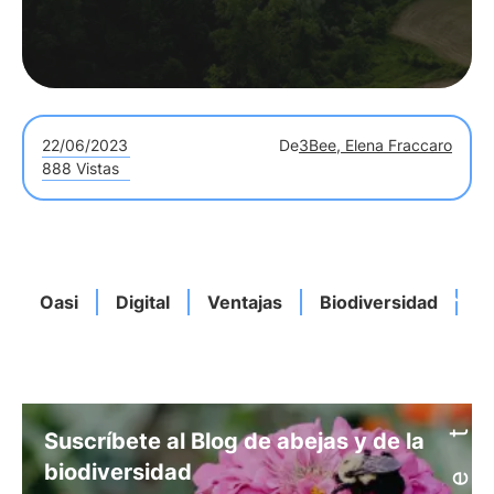
22/06/2023
De
3Bee, Elena Fraccaro
888 Vistas
Oasi
Digital
Ventajas
Biodiversidad
T
Suscríbete al Blog de abejas y de la
biodiversidad