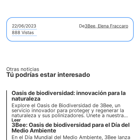
22/06/2023
De
3Bee, Elena Fraccaro
888 Vistas
Otras noticias
Tú podrías estar interesado
Oasis de biodiversidad: innovación para la
naturaleza
Explore el Oasis de Biodiversidad de 3Bee, un
servicio innovador para proteger y
regenerar la
naturaleza y sus polinizadores
. Únete a nuestra
misión y descubre cómo
Leer
tecnología
y
3Bee: Oasis de biodiversidad para el Día del
biodiversidad
se encuentran para crear un
futuro
más verde para las empresas y el planeta.
Medio Ambiente
En el Día Mundial del Medio Ambiente, 3Bee lanza