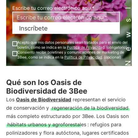
Newsletter
Escribe tu correo electrónico aquí*
Inscríbete
Acepto que mis datos personales sean tratados para el envío del
boletín, como se indica en la
Política de Privacidad
. (obligatorio)
Consiento recibir boletines y comunicaciones de marketing de
3Bee, como se indica en la
Política de Privacidad
. (opcional)
Qué son los Oasis de
Biodiversidad de 3Bee
Los
Oasis de Biodiversidad
representan el servicio
de conservación y
regeneración de la biodiversidad
más completo estructurado por 3Bee. Los Oasis son
hábitats urbanos y agroforestales
: refugios para
polinizadores y flora autóctona, lugares certificados