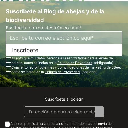
Suscríbete al Blog de abejas y de la
biodiversidad
Escribe tu correo electrónico aquí*
Inscríbete
Acepto que mis datos personales sean tratados para el envío del
boletín, como se indica en la
Política de Privacidad
. (obligatorio)
Consiento recibir boletines y comunicaciones de marketing de 3Bee,
como se indica en la
Política de Privacidad
. (opcional)
Suscríbete al boletín
Instagram
Facebook
Linkedin
Youtube
Acepto que mis datos personales sean tratados para el envío del