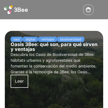
oasi
digital
ventajas
biodiversidad
Oasis 3Bee: qué son, para qué sirven
y ventajas
Descubra los Oasis de Biodiversidad de 3Bee:
hábitats urbanos y agroforestales que
fomentan la conservación del medio ambiente.
Gracias a la tecnología de 3Bee, los Oasis
conectan naturaleza y empresa, ofreciendo
Leer
toda una serie de ventajas. Únete al cambio y
adopta un Oasis para proteger la
biodiversidad.