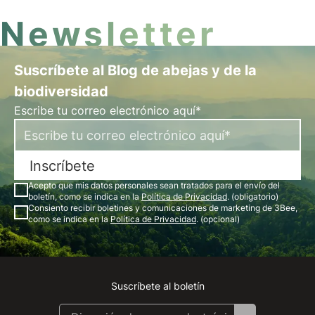
Newsletter
Suscríbete al Blog de abejas y de la
biodiversidad
Escribe tu correo electrónico aquí*
Inscríbete
Acepto que mis datos personales sean tratados para el envío del
boletín, como se indica en la
Política de Privacidad
. (obligatorio)
Consiento recibir boletines y comunicaciones de marketing de 3Bee,
como se indica en la
Política de Privacidad
. (opcional)
Suscríbete al boletín
Instagram
Facebook
Linkedin
Youtube