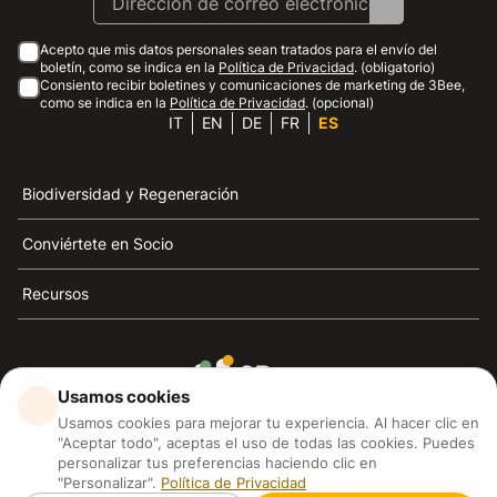
Acepto que mis datos personales sean tratados para el envío del
boletín, como se indica en la
Política de Privacidad
. (obligatorio)
Consiento recibir boletines y comunicaciones de marketing de 3Bee,
como se indica en la
Política de Privacidad
. (opcional)
IT
EN
DE
FR
ES
Biodiversidad y Regeneración
Conviértete en Socio
Recursos
Usamos cookies
3Bee es el referente de la sostenibilidad, la defensa de
Usamos cookies para mejorar tu experiencia. Al hacer clic en
las abejas y la biodiversidad
"Aceptar todo", aceptas el uso de todas las cookies. Puedes
personalizar tus preferencias haciendo clic en
"Personalizar".
Política de Privacidad
3Bee S.R.L Via Pastrengo 14, 20159, Milano (MI)