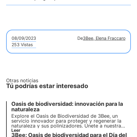
08/09/2023
De
3Bee, Elena Fraccaro
253 Vistas
Otras noticias
Tú podrías estar interesado
Oasis de biodiversidad: innovación para la
naturaleza
Explore el Oasis de Biodiversidad de 3Bee, un
servicio innovador para proteger y
regenerar la
naturaleza y sus polinizadores
. Únete a nuestra
misión y descubre cómo
Leer
tecnología
y
3Bee: Oasis de biodiversidad para el Día del
biodiversidad
se encuentran para crear un
futuro