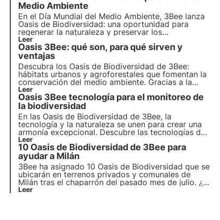
más verde para las empresas y el planeta.
Medio Ambiente
En el Día Mundial del Medio Ambiente, 3Bee lanza
Oasis de Biodiversidad
: una oportunidad para
regenerar la
naturaleza
y preservar los
polinizadores
Leer
. Únete a nosotros y descubre cómo
Oasis 3Bee: qué son, para qué sirven y
nuestra misión combina
tecnología
de vanguardia
y
ventajas
compromiso medioambiental
.
Descubra los Oasis de Biodiversidad de 3Bee:
hábitats urbanos y agroforestales que fomentan la
conservación del medio ambiente. Gracias a la
tecnología de 3Bee, los Oasis conectan naturaleza
Leer
Oasis 3Bee tecnología para el monitoreo de
y empresa, ofreciendo toda una serie de ventajas.
Únete al cambio y adopta un Oasis para proteger
la biodiversidad
la biodiversidad.
En las Oasis de Biodiversidad de 3Bee, la
tecnología y la naturaleza se unen para crear una
armonía excepcional. Descubre las tecnologías de
vanguardia de 3Bee y su rol fundamental en la
Leer
10 Oasis de Biodiversidad de 3Bee para
regeneración de los ecosistemas y la biodiversidad
dentro de las Oasis.
ayudar a Milán
3Bee ha asignado 10 Oasis de Biodiversidad que se
ubicarán en terrenos privados y comunales de
Milán tras el chaparrón del pasado mes de julio. ¿El
objetivo? Crear hábitats urbanos construidos
Leer
metódicamente por agrónomos e ingenieros para
ayudar a la ciudad a recuperarse y ser aún más
verde y sostenible.