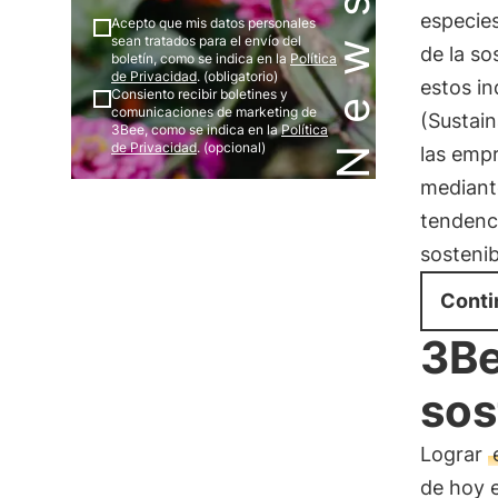
especie
Acepto que mis datos personales
sean tratados para el envío del
de la so
boletín, como se indica en la
Política
de Privacidad
. (obligatorio)
estos in
Consiento recibir boletines y
comunicaciones de marketing de
(Sustai
3Bee, como se indica en la
Política
de Privacidad
. (opcional)
las empr
mediant
tendenc
sostenib
Conti
3Be
sos
Lograr
de hoy e