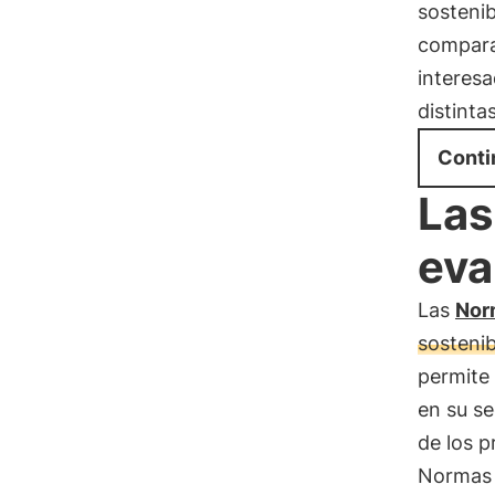
sostenib
comparab
interesa
distinta
Conti
Las
eva
Las
Nor
sostenib
permite
en su se
de los p
Normas 