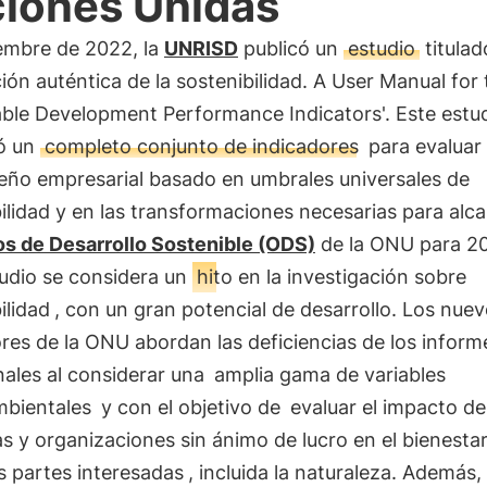
iones Unidas
embre de 2022, la
UNRISD
publicó un
estudio
titulad
ión auténtica de la sostenibilidad. A User Manual for 
able Development Performance Indicators'. Este estu
ó un
completo conjunto de indicadores
para evaluar 
ño empresarial basado en umbrales universales de
ilidad y en las transformaciones necesarias para alca
os de Desarrollo Sostenible (ODS)
de la ONU para 2
tudio se considera un
hito en la investigación sobre
ilidad
, con un gran potencial de desarrollo. Los nue
res de la ONU abordan las deficiencias de los inform
nales al considerar una
amplia gama de variables
bientales
y con el objetivo de
evaluar el impacto de
 y organizaciones sin ánimo de lucro en el bienesta
s partes interesadas
, incluida la naturaleza. Además,