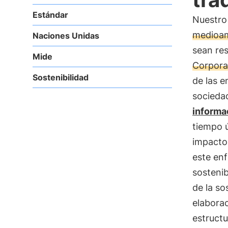
Estándar
Nuestro
medioam
Naciones Unidas
sean re
Mide
Corpora
Sostenibilidad
de las 
sociedad
informa
tiempo ú
impacto 
este enf
sostenib
de la so
elabora
estructu