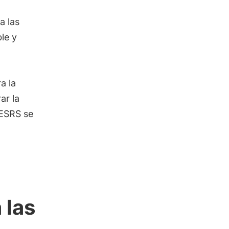
a las
le y
a la
ar la
 ESRS se
n
 las