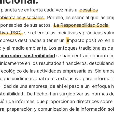
 planeta se enfrenta cada vez más a
desafíos
bientales y sociales
. Por ello, es esencial que las e
sponsables de sus actos.
La Responsabilidad Social
tiva (RSC)
se refiere a las iniciativas y prácticas volu
empresas destinadas a tener un
impacto positivo
en l
 y el medio ambiente. Los enfoques tradicionales de
ción sobre sostenibilidad
se han centrado durante 
nicamente en los resultados financieros, descuidand
ecológico de las actividades empresariales. Sin emb
oque unidimensional no es exhaustivo para informar 
ilidad de una empresa, de ahí el paso a un
enfoque ho
stenibilidad
. De hecho, han surgido varias
normas d
ción de informes
que proporcionan directrices sobre 
ra, preparación y comunicación de la información so