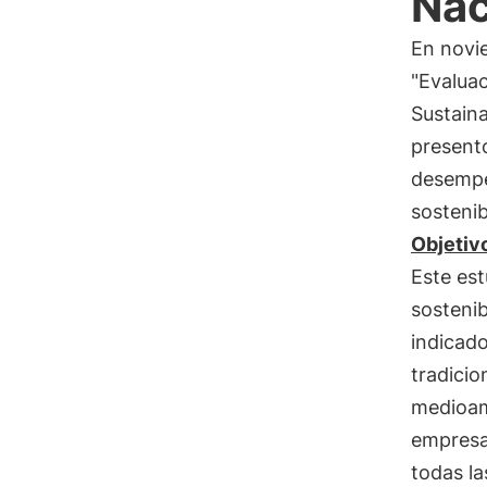
Nac
En novi
"Evaluac
Sustain
present
desempe
sostenib
Objetiv
Este es
sostenib
indicado
tradicio
medioam
empresas
todas la