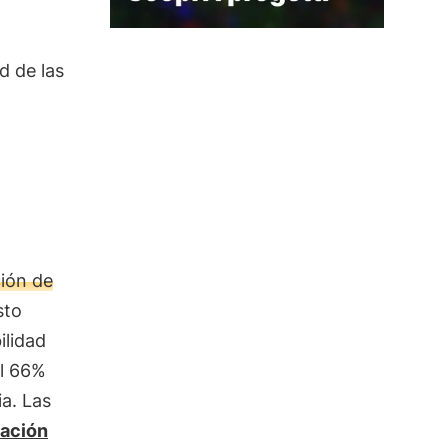
d de las
ión de
sto
ilidad
el 66%
ia. Las
ración