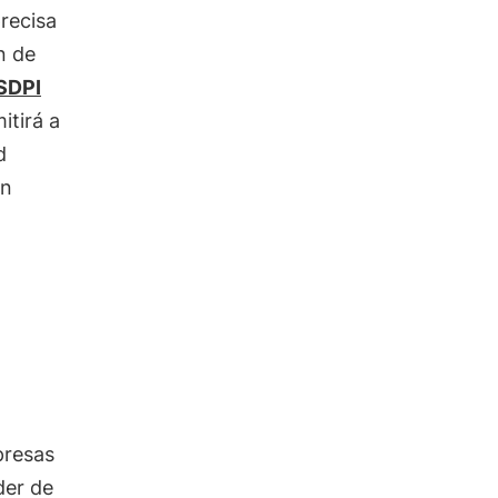
recisa
ón de
SDPI
itirá a
d
en
presas
íder de