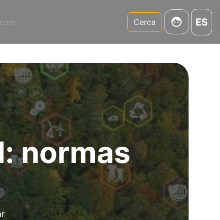
ES
.com
Cerca
d: normas
ar