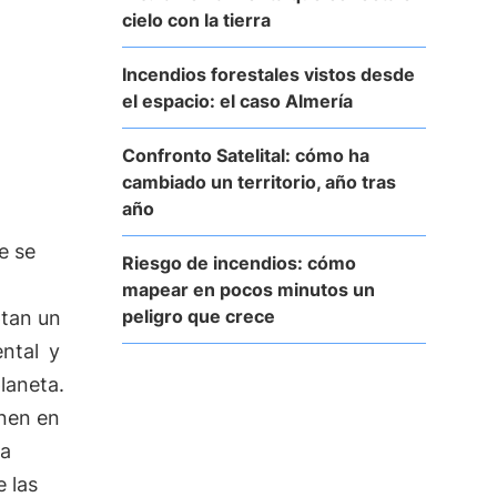
cielo con la tierra
Incendios forestales vistos desde
el espacio: el caso Almería
Confronto Satelital: cómo ha
cambiado un territorio, año tras
año
e se
Riesgo de incendios: cómo
mapear en pocos minutos un
peligro que crece
tan un
ental
y
laneta.
enen en
la
 las