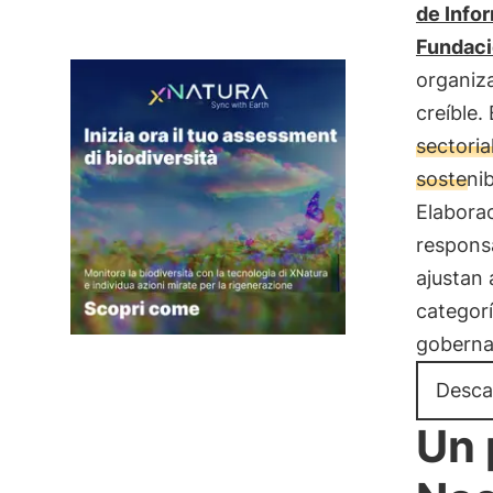
de Info
Fundaci
organiz
creíble
sectoria
sostenib
Elaborac
responsa
ajustan 
categorí
gobern
Descar
Un 