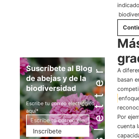
indicado
biodive
Conti
Más
gra
Newsletter
Suscríbete al Blog
A difere
de abejas y de la
basan e
biodiversidad
competi
enfoque
Escribe tu correo electrónico
reconoc
aquí*
Por ejem
cuenta l
Inscríbete
capacida