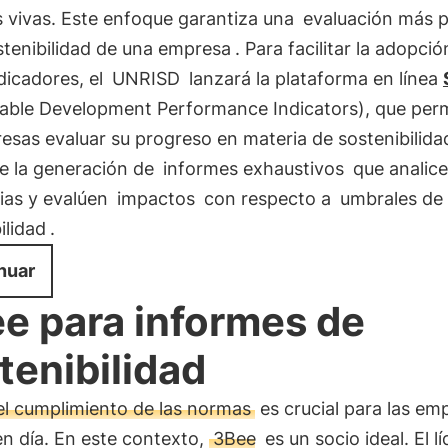
s vivas. Este enfoque garantiza una
evaluación más p
stenibilidad de una empresa
. Para facilitar la adopci
dicadores, el
UNRISD
lanzará la plataforma en línea
nable Development Performance Indicators), que perm
esas evaluar su progreso en materia de sostenibilida
e la generación de
informes exhaustivos
que analic
ias y evalúen
impactos
con respecto a
umbrales de
ilidad
.
nuar
e para informes de
tenibilidad
el cumplimiento de las normas
es crucial para las em
n día. En este contexto,
3Bee
es un socio ideal. El l