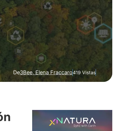
De
3Bee, Elena Fraccaro
419 Vistas
ón