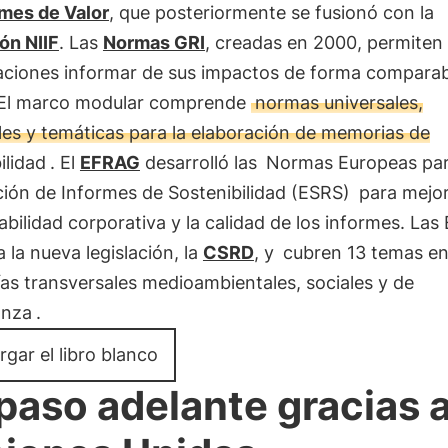
rmes de Valor
, que posteriormente se fusionó con la
ón NIIF
. Las
Normas GRI
, creadas en 2000, permiten 
aciones informar de sus impactos de forma comparab
. El marco modular comprende
normas universales,
les y temáticas para la elaboración de memorias de
ilidad
. El
EFRAG
desarrolló las
Normas Europeas par
ión de Informes de Sostenibilidad (ESRS)
para mejor
bilidad corporativa y la calidad de los informes. Las
a la nueva legislación, la
CSRD
, y
cubren 13 temas e
as transversales medioambientales, sociales y de
anza
.
gar el libro blanco
paso adelante gracias a