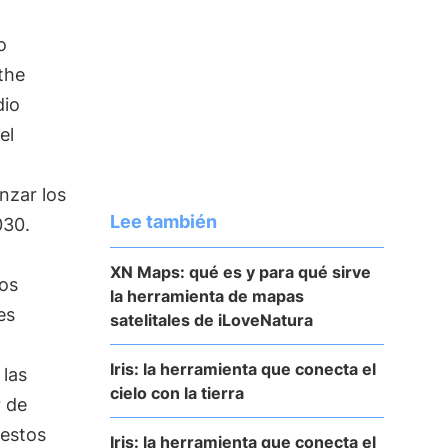
o
the
dio
el
nzar los
Lee también
030.
XN Maps: qué es y para qué sirve
vos
la herramienta de mapas
es
satelitales de iLoveNatura
Iris: la herramienta que conecta el
 las
cielo con la tierra
r de
 estos
Iris: la herramienta que conecta el