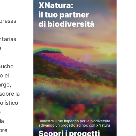
mpresas
ntarias
a
mucho
o el
argo,
sobre la
lístico
e
la
bre