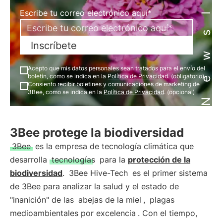
Newsletter
Escribe tu correo electrónico aquí*
Inscríbete
Acepto que mis datos personales sean tratados para el envío del
boletín, como se indica en la
Política de Privacidad
. (obligatorio)
Consiento recibir boletines y comunicaciones de marketing de
3Bee, como se indica en la
Política de Privacidad
. (opcional)
3Bee protege la biodiversidad
3Bee
es la empresa de tecnología climática que
desarrolla
tecnologías
para la
protección de la
biodiversidad
.
3Bee Hive-Tech
es el primer sistema
de 3Bee para analizar la salud y el estado de
"inanición" de las
abejas de la miel
,
plagas
medioambientales por excelencia
. Con el tiempo,