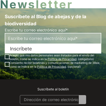
Newsletter
Suscríbete al Blog de abejas y de la
biodiversidad
Escribe tu correo electrónico aquí*
Inscríbete
Acepto que mis datos personales sean tratados para el envío del
boletín, como se indica en la
Política de Privacidad
. (obligatorio)
Consiento recibir boletines y comunicaciones de marketing de 3Bee,
como se indica en la
Política de Privacidad
. (opcional)
Suscríbete al boletín
Instagram
Facebook
Linkedin
Youtube