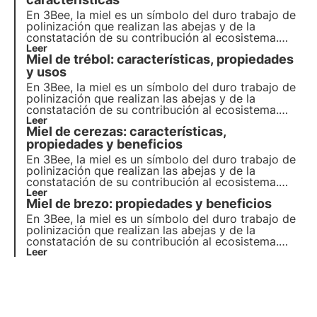
En 3Bee, la miel es un símbolo del duro trabajo de
polinización que realizan las abejas y de la
constatación de su contribución al ecosistema.
Nuestros proyectos apoyan la biodiversidad y, a
Leer
Miel de trébol: características, propiedades
través de nuestros cultivadores, garantizan un
entorno saludable para los polinizadores.
y usos
En 3Bee, la miel es un símbolo del duro trabajo de
polinización que realizan las abejas y de la
constatación de su contribución al ecosistema.
Nuestros proyectos apoyan la biodiversidad y, a
Leer
Miel de cerezas: características,
través de nuestros cultivadores, garantizan un
entorno saludable para los polinizadores.
propiedades y beneficios
En 3Bee, la miel es un símbolo del duro trabajo de
polinización que realizan las abejas y de la
constatación de su contribución al ecosistema.
Nuestros proyectos apoyan la biodiversidad y, a
Leer
Miel de brezo: propiedades y beneficios
través de nuestros cultivadores, garantizan un
entorno saludable para los polinizadores.
En 3Bee, la miel es un símbolo del duro trabajo de
polinización que realizan las abejas y de la
constatación de su contribución al ecosistema.
Nuestros proyectos apoyan la biodiversidad y, a
Leer
través de nuestros cultivadores, garantizan un
entorno saludable para los polinizadores.