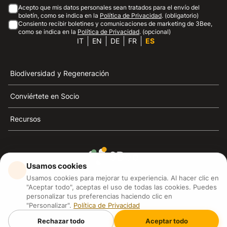
Acepto que mis datos personales sean tratados para el envío del
boletín, como se indica en la
Política de Privacidad
. (obligatorio)
Consiento recibir boletines y comunicaciones de marketing de 3Bee,
como se indica en la
Política de Privacidad
. (opcional)
IT
EN
DE
FR
ES
Biodiversidad y Regeneración
Conviértete en Socio
Recursos
Usamos cookies
3Bee es el referente de la sostenibilidad, la defensa de
Usamos cookies para mejorar tu experiencia. Al hacer clic en
las abejas y la biodiversidad
"Aceptar todo", aceptas el uso de todas las cookies. Puedes
personalizar tus preferencias haciendo clic en
"Personalizar".
Política de Privacidad
3Bee S.R.L Via Pastrengo 14, 20159, Milano (MI)
P.IVA: IT09711590969
Rechazar todo
Aceptar todo
3Bee GmbHSede legale: Oranienburger Straße 23, 10178