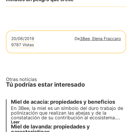
20/06/2019
De
3Bee, Elena Fraccaro
9787 Vistas
Otras noticias
Tú podrías estar interesado
Miel de acacia: propiedades y beneficios
En 3Bee, la miel es un símbolo del duro trabajo de
polinización que realizan las abejas y de la
constatación de su contribución al ecosistema.
Nuestros proyectos apoyan la biodiversidad y, a
Leer
Miel de lavanda: propiedades y
través de nuestros cultivadores, garantizan un
entorno saludable para los polinizadores.
características