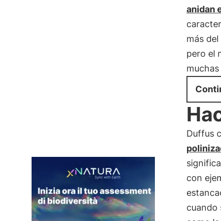
anidan e
caracter
más del 
pero el 
mucha
Conti
Hac
Duffus c
poliniz
signifi
con eje
estanca
cuando s