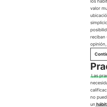
los hábi
valor mu
ubicació
simplici
posibili
reciban 
opinión,
Conti
Pra
Las pra
necesid
califica
no pued
un
hábi