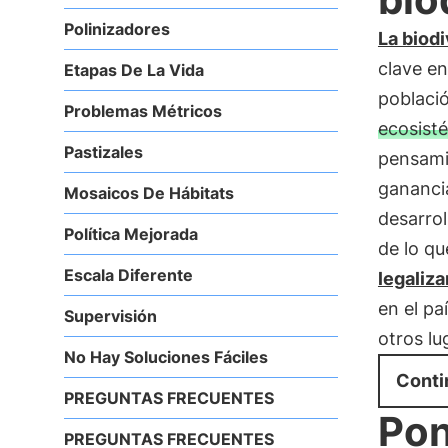
Polinizadores
La biod
clave en
Etapas De La Vida
població
Problemas Métricos
ecosist
Pastizales
pensami
ganancia
Mosaicos De Hábitats
desarro
Política Mejorada
de lo qu
Escala Diferente
legaliza
en el pa
Supervisión
otros lu
No Hay Soluciones Fáciles
Conti
PREGUNTAS FRECUENTES
Pon
PREGUNTAS FRECUENTES