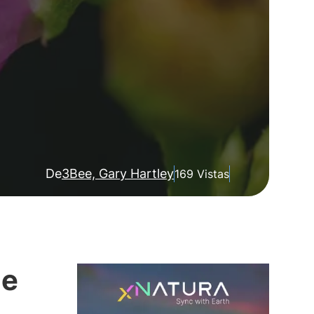
De
3Bee, Gary Hartley
169 Vistas
de