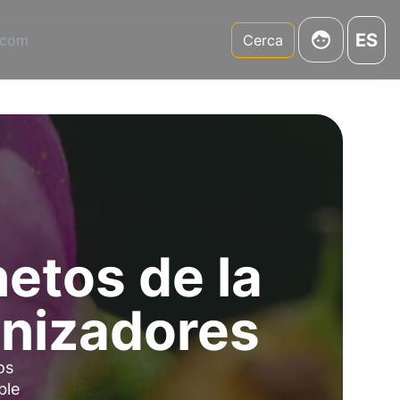
ES
.com
Cerca
etos de la
inizadores
os
ble