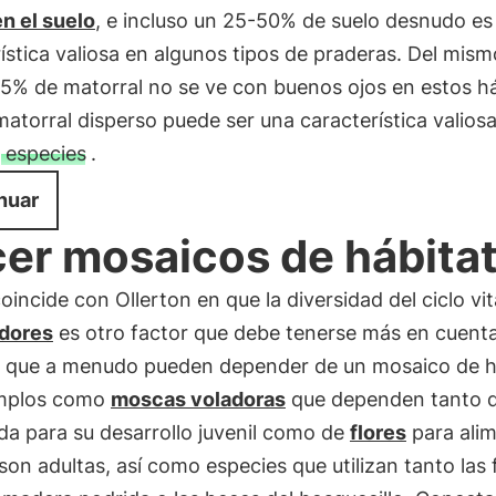
n el suelo
, e incluso un 25-50% de suelo desnudo es
ística valiosa en algunos tipos de praderas. Del mis
5% de matorral no se ve con buenos ojos en estos há
matorral disperso puede ser una característica valios
s
especies
.
nuar
er mosaicos de hábita
oincide con Ollerton en que la diversidad del ciclo vit
adores
es otro factor que debe tenerse más en cuenta
ca que a menudo pueden depender de un mosaico de h
mplos como
moscas voladoras
que dependen tanto d
da para su desarrollo juvenil como de
flores
para ali
on adultas, así como especies que utilizan tanto las 