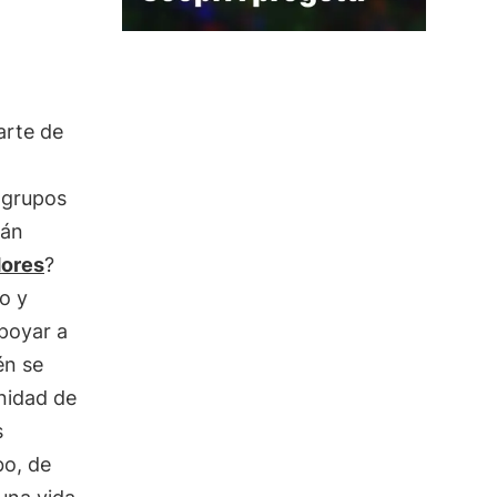
rte de
s grupos
tán
dores
?
co y
poyar a
én se
unidad de
s
bo, de