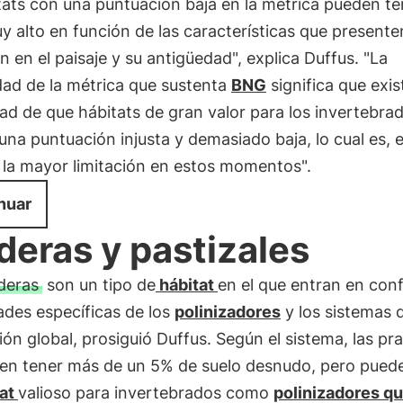
tats con una puntuación baja en la métrica pueden te
y alto en función de las características que presente
n en el paisaje y su antigüedad", explica Duffus. "La
dad de la métrica que sustenta
BNG
significa que exis
dad de que hábitats de gran valor para los invertebra
una puntuación injusta y demasiado baja, lo cual es, 
 la mayor limitación en estos momentos".
nuar
deras y pastizales
deras
son un tipo de
hábitat
en el que entran en confl
ades específicas de los
polinizadores
y los sistemas 
ción global, prosiguió Duffus. Según el sistema, las pr
en tener más de un 5% de suelo desnudo, pero pued
tat
valioso para invertebrados como
polinizadores q