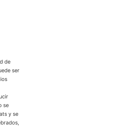
ad de
uede ser
ios
ucir
o se
ats y se
tebrados,