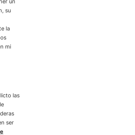
ner un
n, su
te la
dos
en mi
icto las
de
aderas
en ser
ue