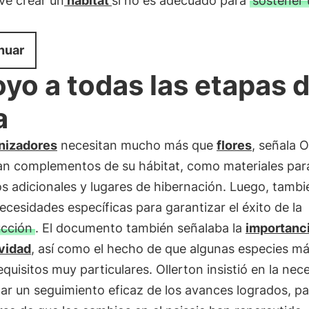
ve crear un
hábitat
si no es adecuado para
sostener 
nuar
yo a todas las etapas d
a
inizadores
necesitan mucho más que
flores
, señala O
an complementos de su hábitat, como materiales para
s adicionales y lugares de hibernación. Luego, tambi
ecesidades específicas para garantizar el éxito de la
cción
. El documento también señalaba la
importanci
vidad
, así como el hecho de que algunas especies má
equisitos muy particulares. Ollerton insistió en la nec
zar un seguimiento eficaz de los avances logrados, pa