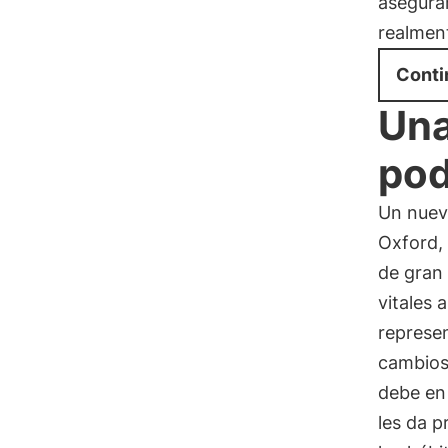
asegurar
realment
Conti
Una
pod
Un nuevo
Oxford,
de gran 
vitales 
represen
cambios 
debe en 
les da p