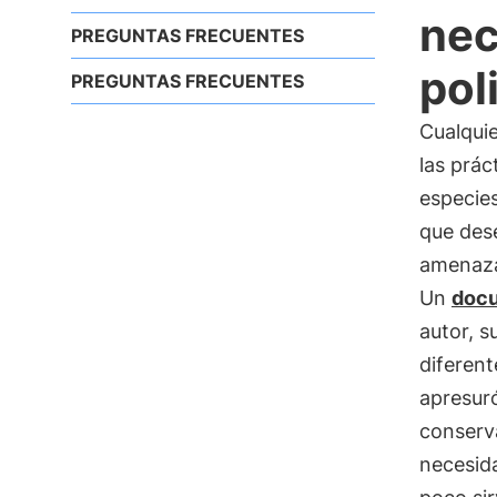
nec
PREGUNTAS FRECUENTES
pol
PREGUNTAS FRECUENTES
Cualquie
las prác
especies
que des
amenaza
Un
docu
autor, 
diferent
apresuró
conserv
necesida