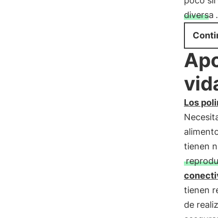
poco sir
diversa
.
Conti
Apo
vid
Los pol
Necesit
alimento
tienen n
reprodu
conecti
tienen r
de reali