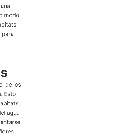
 una
mo modo,
bitats,
a para
ts
al de los
. Esto
ábitats,
el agua
mentarse
flores