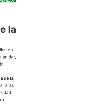
una vida
e la
llerton.
 anidar,
én
a de la
s raras
esidad
ra