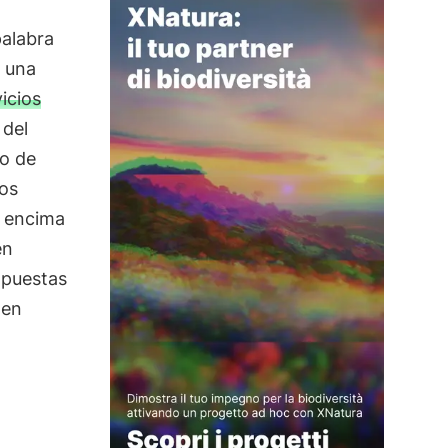
palabra
e una
icios
 del
to de
vos
r encima
en
n puestas
 en