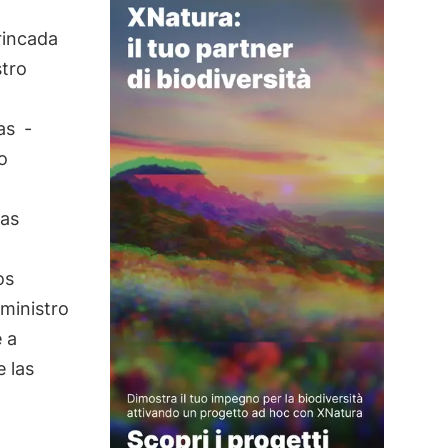
trincada
stro
as
-
o
las
os
uministro
e a
 las