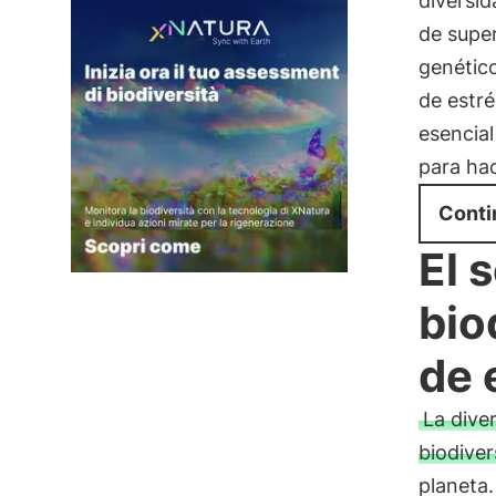
diversid
de super
genétic
de estré
esencia
para hac
Conti
El 
bio
de 
La dive
biodiver
planeta