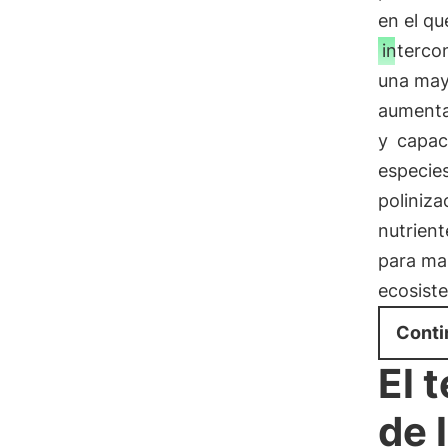
en el qu
interco
una may
aumenta
y
capac
especie
poliniza
nutrient
para ma
ecosist
Conti
El 
de 