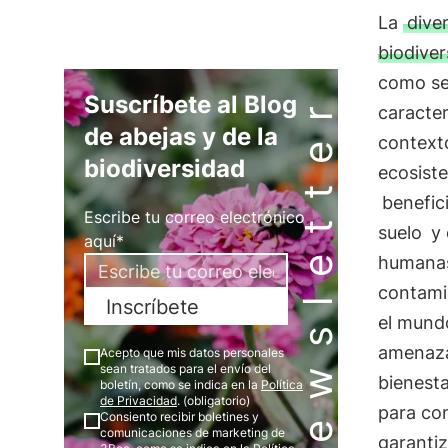
La
dive
biodiver
como sel
Newsletter
Suscríbete al Blog
caracter
de abejas y de la
context
biodiversidad
ecosist
benefic
Escribe tu correo electrónico
suelo
y 
aquí*
humanas,
contami
Inscríbete
el mund
amenazan
Acepto que mis datos personales
sean tratados para el envío del
bienesta
boletín, como se indica en la
Política
de Privacidad
. (obligatorio)
para con
Consiento recibir boletines y
comunicaciones de marketing de
garantiz