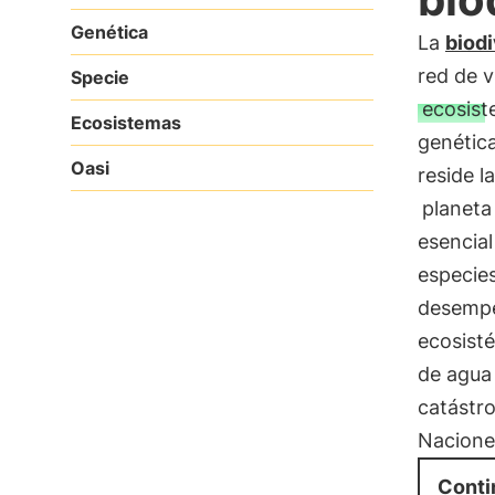
Genética
La
biod
red de v
Specie
ecosis
Ecosistemas
genétic
Oasi
reside l
planeta
esencial
especies
desempe
ecosisté
de agua 
catástro
Nacione
Conti