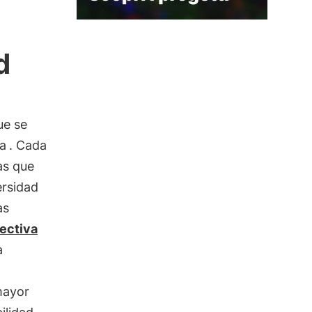
d
ue se
ta
. Cada
as que
ersidad
as
ectiva
a
mayor