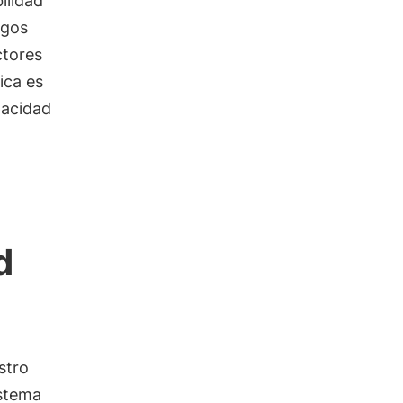
ilidad
sgos
ctores
ica es
pacidad
d
stro
istema