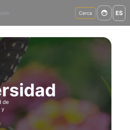
ES
.com
Cerca
ersidad
d de
 y