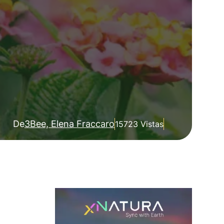
De
3Bee, Elena Fraccaro
15723 Vistas