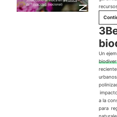
3Bee, como se indica en la
Política
de Privacidad
. (opcional)
recursos
Conti
3Be
bio
Un ejem
biodiver
recient
urbanos
poliniza
impacto
a la con
para
re
naturale