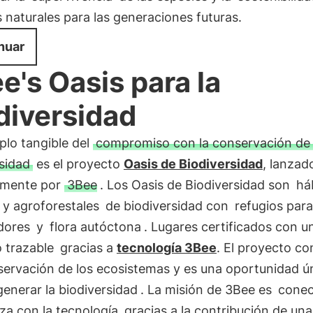
 naturales para las generaciones futuras.
nuar
e's Oasis para la
diversidad
plo tangible del
compromiso con la conservación de 
sidad
es el proyecto
Oasis de Biodiversidad
, lanzad
emente por
3Bee
. Los Oasis de Biodiversidad son
há
 y agroforestales
de biodiversidad con
refugios para
dores
y
flora autóctona
. Lugares certificados con u
 trazable
gracias a
tecnología 3Bee
. El proyecto co
servación de los ecosistemas y es una oportunidad ú
generar la biodiversidad
. La misión de 3Bee es
conec
za con la tecnología
gracias a la contribución de una