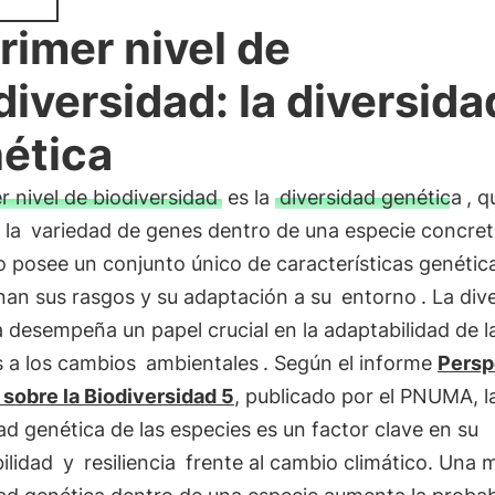
primer nivel de
diversidad: la diversida
ética
r nivel de biodiversidad
es la
diversidad genética
, q
a la
variedad de genes dentro de una especie concre
o posee un conjunto único de características genétic
nan sus rasgos y su adaptación a su
entorno
. La div
 desempeña un papel crucial en la adaptabilidad de l
s a los cambios
ambientales
. Según el informe
Persp
 sobre la Biodiversidad 5
, publicado por el PNUMA, l
ad genética de las especies es un factor clave en su
ilidad
y
resiliencia
frente al cambio climático. Una 