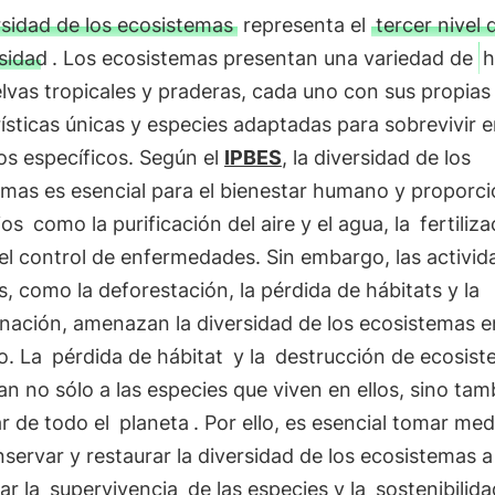
rsidad de los ecosistemas
representa el
tercer nivel 
sidad
. Los ecosistemas presentan una variedad de
h
vas tropicales y praderas, cada uno con sus propias
ísticas únicas y especies adaptadas para sobrevivir 
os específicos. Según el
IPBES
, la diversidad de los
emas es esencial para el bienestar humano y proporc
ios
como la purificación del aire y el agua, la
fertiliz
el control de enfermedades. Sin embargo, las activid
 como la deforestación, la pérdida de hábitats y la
nación, amenazan la diversidad de los ecosistemas e
o. La
pérdida de hábitat
y la
destrucción de ecosis
 no sólo a las especies que viven en ellos, sino tam
r de todo el
planeta
. Por ello, es esencial tomar me
servar y restaurar la diversidad de los ecosistemas a
ar la
supervivencia
de las especies y la
sostenibilida