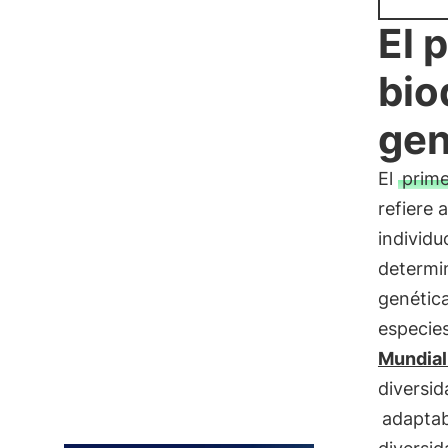
El 
bio
gen
El
prime
refiere 
individu
determi
genética
especie
Mundial
diversid
adaptab