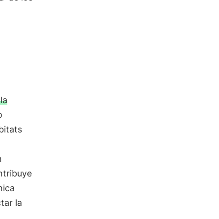
la
o
bitats
n
ntribuye
nica
tar la