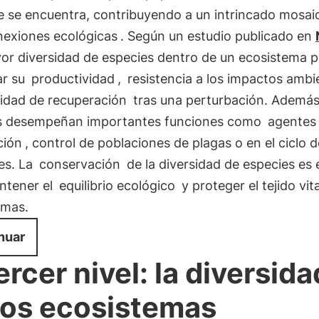
e se encuentra, contribuyendo a un intrincado mosai
nexiones ecológicas
. Según un estudio publicado en
or diversidad de especies dentro de un ecosistema 
r su
productividad
,
resistencia a los impactos ambi
idad de recuperación
tras una perturbación. Además,
s desempeñan importantes funciones como
agentes
ción
, control de poblaciones de plagas o en el ciclo d
es. La
conservación
de la diversidad de especies es 
ntener el
equilibrio ecológico
y proteger el tejido vita
emas.
nuar
tercer nivel: la diversida
los ecosistemas