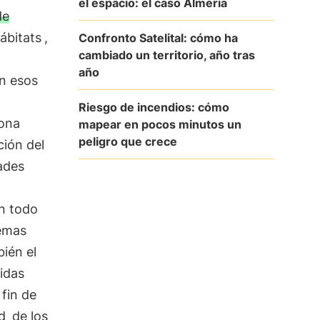
el espacio: el caso Almería
de
ábitats
,
Confronto Satelital: cómo ha
cambiado un territorio, año tras
año
en esos
Riesgo de incendios: cómo
iona
mapear en pocos minutos un
peligro que crece
ación del
ades
n todo
temas
bién el
didas
 fin de
d
de los