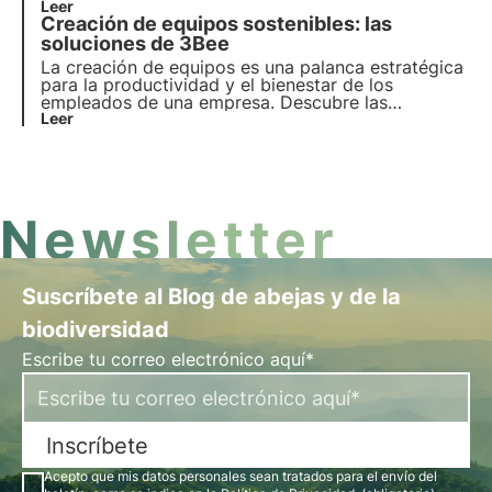
unen para crear un futuro más verde para las
Leer
Creación de equipos sostenibles: las
empresas y el planeta.
soluciones de 3Bee
La creación de equipos es una palanca estratégica
para la productividad y el bienestar de los
empleados de una empresa. Descubre las
actividades de team building sostenible de 3Bee
Leer
centradas en el desarrollo de competencias
profesionales e individuales, la formación ESG y la
responsabilidad medioambiental.
Newsletter
Suscríbete al Blog de abejas y de la
biodiversidad
Escribe tu correo electrónico aquí*
Inscríbete
Acepto que mis datos personales sean tratados para el envío del