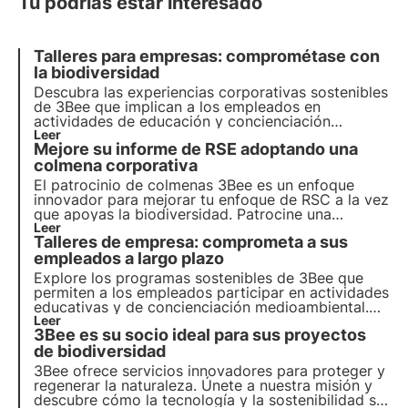
Tú podrías estar interesado
Talleres para empresas: comprométase con
la biodiversidad
Descubra las experiencias corporativas sostenibles
de 3Bee que implican a los empleados en
actividades de educación y concienciación
medioambiental. Desde talleres de apicultura y
Leer
Mejore su informe de RSE adoptando una
plantación hasta catas de biodiversidad, mejora el
compromiso y promueve la sostenibilidad.
colmena corporativa
El patrocinio de colmenas 3Bee es un enfoque
innovador
para mejorar tu enfoque de RSC a la vez
que apoyas la biodiversidad. Patrocine una
colmena conectada y controle sus abejas desde su
Leer
Talleres de empresa: comprometa a sus
app, al tiempo que educa a sus empleados sobre
la importancia de la polinización.
empleados a largo plazo
Explore los programas sostenibles de 3Bee que
permiten a los empleados participar en actividades
educativas y de concienciación medioambiental.
Desde talleres de apicultura hasta nuestra
Leer
3Bee es su socio ideal para sus proyectos
Academia 3bee y catas de biodiversidad, haga que
sus empleados se impliquen más.
de biodiversidad
3Bee ofrece servicios innovadores para proteger y
regenerar la naturaleza. Únete a nuestra misión y
descubre cómo la tecnología y la sostenibilidad se