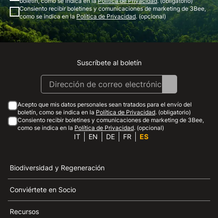
boletín, como se indica en la
Política de Privacidad
. (obligatorio)
Consiento recibir boletines y comunicaciones de marketing de 3Bee,
como se indica en la
Política de Privacidad
. (opcional)
Suscríbete al boletín
Instagram
Facebook
Linkedin
Youtube
Acepto que mis datos personales sean tratados para el envío del
boletín, como se indica en la
Política de Privacidad
. (obligatorio)
Consiento recibir boletines y comunicaciones de marketing de 3Bee,
como se indica en la
Política de Privacidad
. (opcional)
IT
EN
DE
FR
ES
Biodiversidad y Regeneración
Conviértete en Socio
Recursos