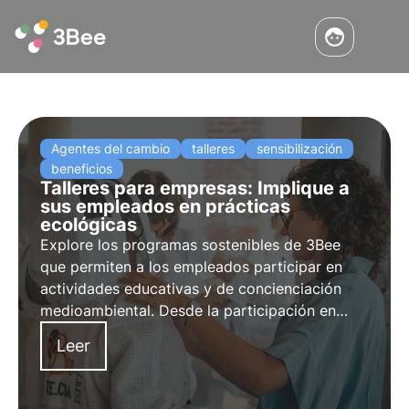
Agentes del cambio
talleres
sensibilización
beneficios
Talleres para empresas: Implique a
sus empleados en prácticas
ecológicas
Explore los programas sostenibles de 3Bee
que permiten a los empleados participar en
actividades educativas y de concienciación
medioambiental. Desde la participación en
talleres de apicultura hasta nuestra Academia
Leer
3Bee y degustaciones de miel, refuerce el
compromiso de sus empleados y fomente la
sostenibilidad.