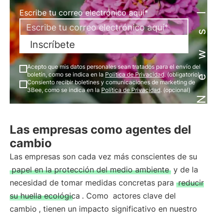
Newsletter
Escribe tu correo electrónico aquí*
Inscríbete
Acepto que mis datos personales sean tratados para el envío del
boletín, como se indica en la
Política de Privacidad
. (obligatorio)
Consiento recibir boletines y comunicaciones de marketing de
3Bee, como se indica en la
Política de Privacidad
. (opcional)
Las empresas como agentes del
cambio
Las empresas son cada vez más conscientes de su
papel en la protección del medio ambiente
y de la
necesidad de tomar medidas concretas para
reducir
su huella ecológica
. Como
actores clave del
cambio
, tienen un impacto significativo en nuestro