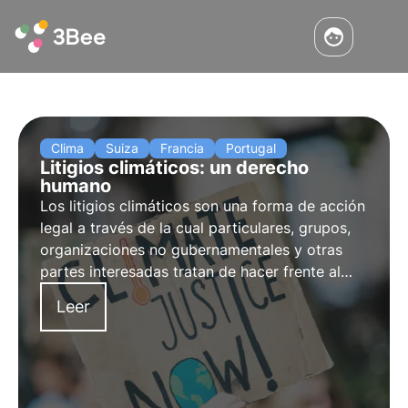
Clima
Suiza
Francia
Portugal
Litigios climáticos: un derecho
humano
Los litigios climáticos son una forma de acción
legal a través de la cual particulares, grupos,
organizaciones no gubernamentales y otras
partes interesadas tratan de hacer frente al
cambio climático a través de los tribunales. Se
Leer
trata de exigir responsabilidades por daños
medioambientales y climáticos.