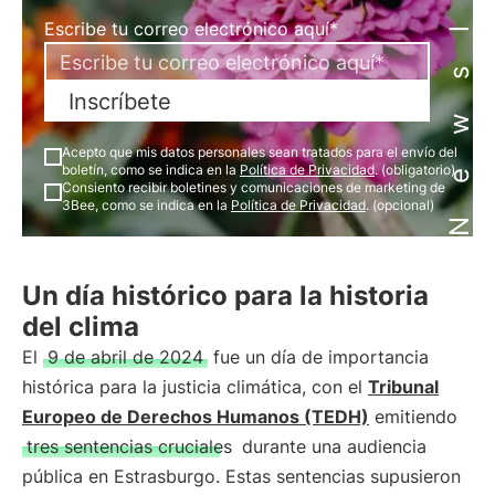
Newsletter
Escribe tu correo electrónico aquí*
Inscríbete
Acepto que mis datos personales sean tratados para el envío del
boletín, como se indica en la
Política de Privacidad
. (obligatorio)
Consiento recibir boletines y comunicaciones de marketing de
3Bee, como se indica en la
Política de Privacidad
. (opcional)
Un día histórico para la historia
del clima
El
9 de abril de 2024
fue un día de importancia
histórica para la justicia climática, con el
Tribunal
Europeo de Derechos Humanos (TEDH)
emitiendo
tres sentencias cruciales
durante una audiencia
pública en Estrasburgo. Estas sentencias supusieron