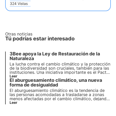
324 Vistas
Otras noticias
Tú podrías estar interesado
3Bee apoya la Ley de Restauración de la
Naturaleza
La lucha contra el cambio climático y la protección
de la biodiversidad son cruciales, también para las
instituciones. Una iniciativa importante es el Pacto
Verde de la UE, una hoja de ruta integral para el
Leer
El aburguesamiento climático, una nueva
crecimiento sostenible.
La UE vota hoy la Ley de
Restauración de la Naturaleza, destinada a
forma de desigualdad
restaurar los hábitats naturales de Europa
.
El aburguesamiento climático es la tendencia de
las personas acomodadas a trasladarse a zonas
menos afectadas por el cambio climático, dejando
a quienes no pueden permitirse nada diferente en
Leer
las zonas de mayor riesgo.