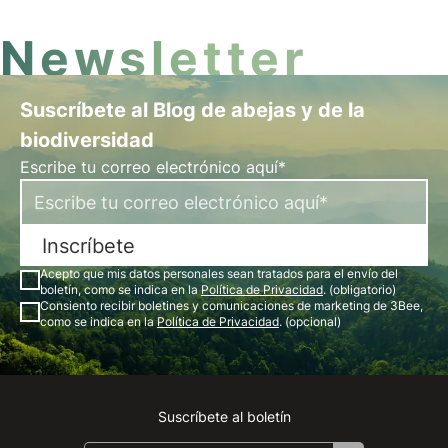
Newsletter
Suscríbete al Blog de abejas y de la
biodiversidad
Escribe tu correo electrónico aquí*
Inscríbete
Acepto que mis datos personales sean tratados para el envío del
boletín, como se indica en la
Política de Privacidad
. (obligatorio)
Consiento recibir boletines y comunicaciones de marketing de 3Bee,
como se indica en la
Política de Privacidad
. (opcional)
Suscríbete al boletín
Instagram
Facebook
Linkedin
Youtube