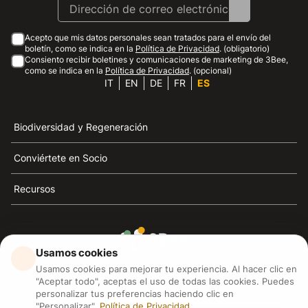
Acepto que mis datos personales sean tratados para el envío del
boletín, como se indica en la
Política de Privacidad
. (obligatorio)
Consiento recibir boletines y comunicaciones de marketing de 3Bee,
como se indica en la
Política de Privacidad
. (opcional)
IT
EN
DE
FR
ES
Biodiversidad y Regeneración
Conviértete en Socio
Recursos
Usamos cookies
3Bee es el referente de la sostenibilidad, la defensa de
Usamos cookies para mejorar tu experiencia. Al hacer clic en
las abejas y la biodiversidad
"Aceptar todo", aceptas el uso de todas las cookies. Puedes
personalizar tus preferencias haciendo clic en
"Personalizar".
Política de Privacidad
3Bee S.R.L Via Pastrengo 14, 20159, Milano (MI)