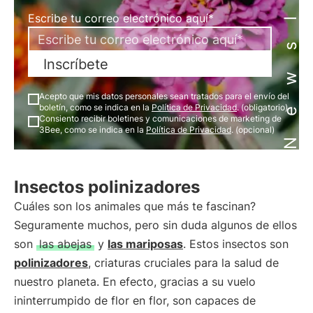
Newsletter
Escribe tu correo electrónico aquí*
Inscríbete
Acepto que mis datos personales sean tratados para el envío del
boletín, como se indica en la
Política de Privacidad
. (obligatorio)
Consiento recibir boletines y comunicaciones de marketing de
3Bee, como se indica en la
Política de Privacidad
. (opcional)
Insectos polinizadores
Cuáles son los animales que más te fascinan?
Seguramente muchos, pero sin duda algunos de ellos
son
las abejas
y
las mariposas
. Estos insectos son
polinizadores
, criaturas cruciales para la salud de
nuestro planeta. En efecto, gracias a su vuelo
ininterrumpido de flor en flor, son capaces de