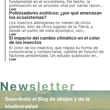
fundamental en el ecosistema. De hecho, la
polinización es un proceso vital por varias razones.
Descubrámoslo juntos en este artículo,
Leer
Polinizadores exóticos: ¿por qué amenazan
profundizando en algunas curiosidades
interesantes, incluyendo lo
los ecosistemas?
Los insectos alienígenas no vienen de otros
planetas, sino de otros lugares de la Tierra, y
desde un punto de vista ecológico, son
comparables a los extraterrestres. En este artículo
Leer
El impacto del cambio climático en el color
hablamos de qué son, cuáles son los más comunes
y descubrimos cómo podemos ayudar a los
de los insectos
polinizadores gracias a los proyectos de 3Bee.
El color de los insectos, que regula su forma de
comunicarse y comportarse, cambia en función de
factores ambientales. Un estudio publicado en
Ecology & Evolution examina cómo el cambio
Leer
climático afecta a estos colores, influyendo en la
comunicación, la reproducción y las adaptaciones
fisiológicas.
Newsletter
Suscríbete al Blog de abejas y de la
biodiversidad