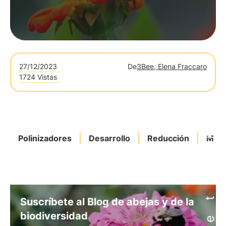
27/12/2023
De
3Bee, Elena Fraccaro
1724 Vistas
Polinizadores
Desarrollo
Reducción
Muta
Suscríbete al Blog de abejas y de la
biodiversidad