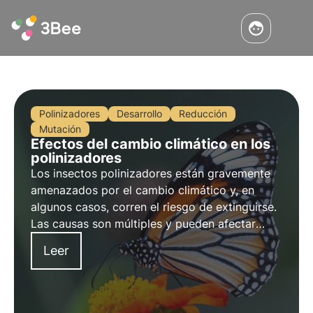
Polinizadores
Desarrollo
Reducción
Mutación
Efectos del cambio climático en los
polinizadores
Los insectos polinizadores están gravemente
amenazados por el cambio climático y, en
algunos casos, corren el riesgo de extinguirse.
Las causas son múltiples y pueden afectar
directamente a los insectos o indirectamente a
Leer
las plantas que visitan. Pero, ¿cuáles son los
efectos? Averigüémoslo en este artículo.