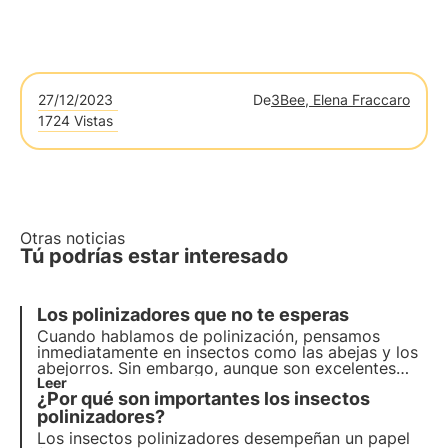
27/12/2023
De
3Bee, Elena Fraccaro
1724 Vistas
Otras noticias
Tú podrías estar interesado
Los polinizadores que no te esperas
Cuando hablamos de polinización, pensamos
inmediatamente en insectos como las abejas y los
abejorros. Sin embargo, aunque son excelentes
polinizadores, estos insectos no son los únicos que
Leer
¿Por qué son importantes los insectos
contribuyen a este importante servicio del
ecosistema.
polinizadores?
Los insectos polinizadores desempeñan un papel