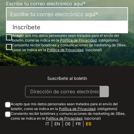
Escribe tu correo electrónico aquí*
Inscríbete
Acepto que mis datos personales sean tratados para el envío del
boletín, como se indica en la
Política de Privacidad
. (obligatorio)
Consiento recibir boletines y comunicaciones de marketing de 3Bee,
como se indica en la
Política de Privacidad
. (opcional)
Suscríbete al boletín
Instagram
Facebook
Linkedin
Youtube
Acepto que mis datos personales sean tratados para el envío del
boletín, como se indica en la
Política de Privacidad
. (obligatorio)
Consiento recibir boletines y comunicaciones de marketing de 3Bee,
como se indica en la
Política de Privacidad
. (opcional)
IT
EN
DE
FR
ES