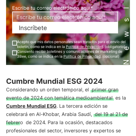
Newsletter
Escribe tu correo electrónico aquí*
Inscríbete
Acepto que mis datos personales sean tratados para el envío del
boletín, como se indica en la
Política de Privacidad
. (obligatorio)
Consiento recibir boletines y comunicaciones de marketing de
3Bee, como se indica en la
Política de Privacidad
. (opcional)
Cumbre Mundial ESG 2024
Considerando un orden temporal, el
primer gran
evento de 2024 con temática medioambiental
es la
Cumbre Mundial ESG
. La tercera edición se
celebrará en Al-Khobar, Arabia Saudí,
del 19 al 21 de
febrero
de 2024. Para la ocasión, destacados
profesionales del sector, inversores y expertos se