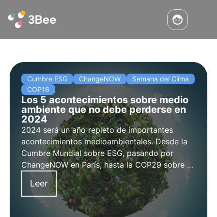
Cumbre ESG
ChangeNOW
Semana del Clima
COP16
Los 5 acontecimientos sobre medio
ambiente que no debe perderse en
2024
2024 será un año repleto de importantes
acontecimientos medioambientales. Desde la
Cumbre Mundial sobre ESG, pasando por
ChangeNOW en París, hasta la COP29 sobre el
clima en Azerbaiyán. Descubre en este artículo
Leer
los 5 eventos temáticos sobre medio ambiente
y sostenibilidad de este año y por qué no
puedes perdértelos.