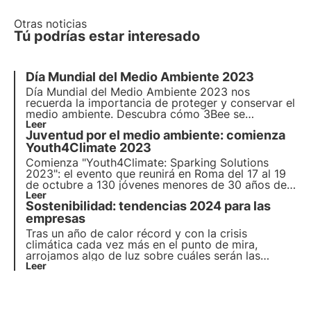
Otras noticias
Tú podrías estar interesado
Día Mundial del Medio Ambiente 2023
Día Mundial del Medio Ambiente 2023
nos
recuerda la importancia de proteger y conservar el
medio ambiente. Descubra cómo 3Bee se
compromete concretamente con la
Leer
conservación
Juventud por el medio ambiente: comienza
del medio ambiente
y la protección de la
biodiversidad en
Youth4Climate 2023
Día Mundial del Medio Ambiente
.
Comienza "Youth4Climate: Sparking Solutions
2023": el evento que reunirá en Roma del 17 al 19
de octubre a 130 jóvenes menores de 30 años de
63 países para debatir sobre la acción por el clima.
Leer
Sostenibilidad: tendencias 2024 para las
Estará dirigido por Mase junto con el Centro del
Programa de las Naciones Unidas para el
empresas
Desarrollo (PNUD).
Tras un año de calor récord y con la crisis
climática cada vez más en el punto de mira,
arrojamos algo de luz sobre cuáles serán las
tendencias de sostenibilidad para el mundo
Leer
empresarial en 2024. Descubre en este artículo
cuáles son las cuatro tendencias clave de
sostenibilidad para las empresas.