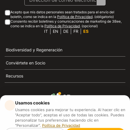
Acepto que mis datos personales sean tratados para el envío del
boletín, como se indica en la
Política de Privacidad
. (obligatorio)
Consiento recibir boletines y comunicaciones de marketing de 3Bee,
como se indica en la
Política de Privacidad
. (opcional)
IT
EN
DE
FR
ES
Biodiversidad y Regeneración
Conviértete en Socio
Recursos
Usamos cookies
3Bee es el referente de la sostenibilidad, la defensa de
Usamos cookies para mejorar tu experiencia. Al hacer clic en
las abejas y la biodiversidad
"Aceptar todo", aceptas el uso de todas las cookies. Puedes
personalizar tus preferencias haciendo clic en
"Personalizar".
Política de Privacidad
3Bee S.R.L Via Pastrengo 14, 20159, Milano (MI)