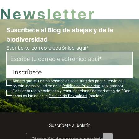
Newsletter
Suscríbete al Blog de abejas y de la
biodiversidad
Escribe tu correo electrónico aquí*
Inscríbete
Acepto que mis datos personales sean tratados para el envío del
boletín, como se indica en la
Política de Privacidad
. (obligatorio)
Consiento recibir boletines y comunicaciones de marketing de 3Bee,
como se indica en la
Política de Privacidad
. (opcional)
Suscríbete al boletín
Instagram
Facebook
Linkedin
Youtube