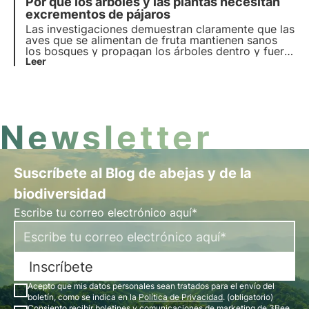
Por qué los árboles y las plantas necesitan
que originalmente desempeñaban un papel
importante en muchos ecosistemas.
excrementos de pájaros
Las investigaciones demuestran claramente que las
aves que se alimentan de fruta mantienen sanos
los bosques y propagan los árboles dentro y fuera
de ellos. Pero, por desgracia, algunas de estas
Leer
especies están en peligro de extinción o, al menos,
cada vez son menos.
Newsletter
Suscríbete al Blog de abejas y de la
biodiversidad
Escribe tu correo electrónico aquí*
Inscríbete
Acepto que mis datos personales sean tratados para el envío del
boletín, como se indica en la
Política de Privacidad
. (obligatorio)
Consiento recibir boletines y comunicaciones de marketing de 3Bee,