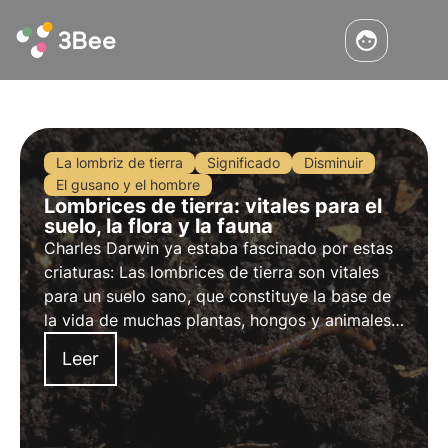
La lombriz de tierra
Significado
Disminuir
El gusano y el hombre
Lombrices de tierra: vitales para el
suelo, la flora y la fauna
Charles Darwin ya estaba fascinado por estas
criaturas: Las lombrices de tierra son vitales
para un suelo sano, que constituye la base de
la vida de muchas plantas, hongos y animales.
Sólo un suelo sano puede ser también la base
Leer
de su utilización para procesos agrícolas.