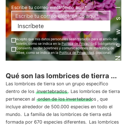
Newsletter
Escribe tu correo electrónico aquí*
Inscríbete
Acepto que mis datos personales sean tratados para el envío del
boletín, como se indica en la
Política de Privacidad
. (obligatorio)
Consiento recibir boletines y comunicaciones de marketing de
3Bee, como se indica en la
Política de Privacidad
. (opcional)
Qué son las lombrices de tierra ...
Las lombrices de tierra son un grupo específico
dentro de los
invertebrados
. Las lombrices de tierra
pertenecen al
orden de los invertebrados
, que
incluye alrededor de 500.000 especies en todo el
mundo.
La familia de las lombrices de tierra está
formada por 670 especies diferentes.
Las lombrices