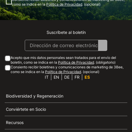
como se indica en la
Política de Privacidad
. (opcional)
Suscríbete al boletín
Instagram
Facebook
Linkedin
Youtube
Acepto que mis datos personales sean tratados para el envío del
boletín, como se indica en la
Política de Privacidad
. (obligatorio)
Consiento recibir boletines y comunicaciones de marketing de 3Bee,
como se indica en la
Política de Privacidad
. (opcional)
IT
EN
DE
FR
ES
Biodiversidad y Regeneración
Conviértete en Socio
Recursos