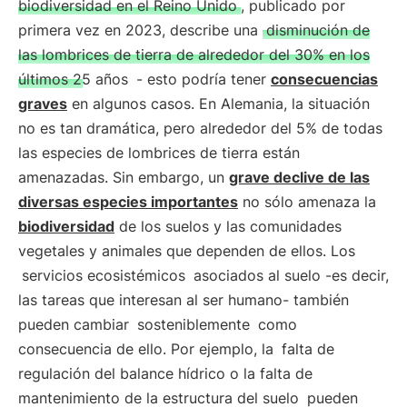
biodiversidad en el Reino Unido
, publicado por
primera vez en 2023, describe una
disminución de
las lombrices de tierra de alrededor del 30% en los
últimos 25 años
- esto podría tener
consecuencias
graves
en algunos casos. En Alemania, la situación
no es tan dramática, pero alrededor del 5% de todas
las especies de lombrices de tierra están
amenazadas. Sin embargo, un
grave declive de las
diversas especies importantes
no sólo amenaza la
biodiversidad
de los suelos y las comunidades
vegetales y animales que dependen de ellos. Los
servicios ecosistémicos
asociados al suelo -es decir,
las tareas que interesan al ser humano- también
pueden cambiar
sosteniblemente
como
consecuencia de ello. Por ejemplo, la
falta de
regulación del balance hídrico o la falta de
mantenimiento de la estructura del suelo
pueden