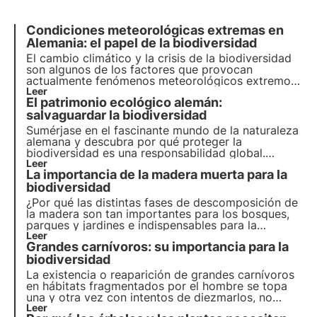
Condiciones meteorológicas extremas en
Alemania: el papel de la biodiversidad
El cambio climático y la crisis de la biodiversidad
son algunos de los factores que provocan
actualmente fenómenos meteorológicos extremos
en Alemania. En este artículo se analizan sus
Leer
El patrimonio ecológico alemán:
causas y consecuencias.
salvaguardar la biodiversidad
Sumérjase en el fascinante mundo de la naturaleza
alemana y descubra por qué proteger la
biodiversidad es una responsabilidad global.
Infórmese sobre las medidas para preservar los
Leer
La importancia de la madera muerta para la
hábitats, proteger los océanos y el papel de la
investigación en la gestión de la biodiversidad.
biodiversidad
¿Por qué las distintas fases de descomposición de
la madera son tan importantes para los bosques,
parques y jardines e indispensables para la
biodiversidad de la flora y la fauna? ¿Puede la
Leer
Grandes carnívoros: su importancia para la
gente mejorar los bosques, parques y jardines para
plantas y animales dejando madera vieja?
biodiversidad
La existencia o reaparición de grandes carnívoros
en hábitats fragmentados por el hombre se topa
una y otra vez con intentos de diezmarlos, no
protegerlos o no reintroducirlos nunca, a pesar de
Leer