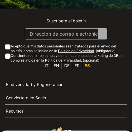
Suscríbete al boletín
Instagram
Facebook
Linkedin
Youtube
Acepto que mis datos personales sean tratados para el envío del
boletín, como se indica en la
Política de Privacidad
. (obligatorio)
Consiento recibir boletines y comunicaciones de marketing de 3Bee,
como se indica en la
Política de Privacidad
. (opcional)
IT
EN
DE
FR
ES
Biodiversidad y Regeneración
Conviértete en Socio
Recursos