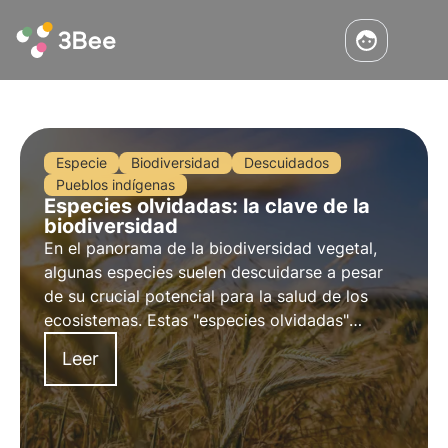
Especie
Biodiversidad
Descuidados
Pueblos indígenas
Especies olvidadas: la clave de la
biodiversidad
En el panorama de la biodiversidad vegetal,
algunas especies suelen descuidarse a pesar
de su crucial potencial para la salud de los
ecosistemas. Estas "especies olvidadas"
representan un recurso infravalorado que, sin
Leer
embargo, podría ser la clave para salvaguardar
la biodiversidad.