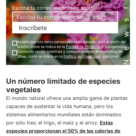
Newsletter
Escribe tu correo electrónico aquí*
Inscríbete
Acepto que mis datos personales sean tratados para el envío del
boletín, como se indica en la
Política de Privacidad
. (obligatorio)
Consiento recibir boletines y comunicaciones de marketing de
3Bee, como se indica en la
Política de Privacidad
. (opcional)
Un número limitado de especies
vegetales
El mundo natural ofrece una amplia gama de plantas
capaces de sustentar la vida humana, pero los
sistemas alimentarios mundiales están dominados
por sólo tres: el trigo, el maíz y el arroz.
Estas
especies proporcionan el 50% de las calorías de