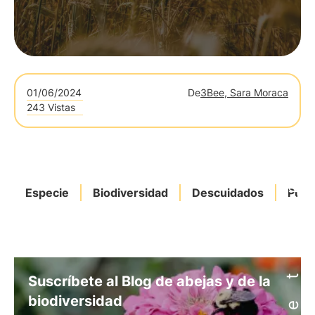
01/06/2024
De
3Bee, Sara Moraca
243 Vistas
Especie
Biodiversidad
Descuidados
Pueb
Suscríbete al Blog de abejas y de la
biodiversidad