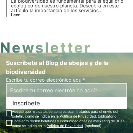
La biodiversidad es fundamental para el equilibrio
ecológico de nuestro planeta. Descubra en este
artículo la importancia de los servicios
ecosistémicos que presta, el coste de su pérdida y
Leer
las estrategias esenciales para su conservación.
Newsletter
Suscríbete al Blog de abejas y de la
biodiversidad
Escribe tu correo electrónico aquí*
Inscríbete
Acepto que mis datos personales sean tratados para el envío del
boletín, como se indica en la
Política de Privacidad
. (obligatorio)
Consiento recibir boletines y comunicaciones de marketing de 3Bee,
como se indica en la
Política de Privacidad
. (opcional)