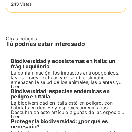
243 Vistas
Otras noticias
Tú podrías estar interesado
Biodiversidad y ecosistemas en Italia: un
frágil equilibrio
La contaminación, los impactos antropogénicos,
las especies exóticas y el cambio climático
amenazan la salud de los animales, las plantas y
los hábitats en los que viven. El programa de la
Leer
Biodiversidad: especies endémicas en
ONU para 2030 aboga por la protección y la
restauración. Pero es necesario actuar a tiempo.
peligro en Italia
La biodiversidad en Italia está en peligro, con
hábitats en declive y especies amenazadas.
Descubra en este artículo algunas de las especies
endémicas en peligro en Italia y cómo el proyecto
Leer
Proteger la biodiversidad: ¿por qué es
Oasis de Biodiversidad de 3Bee puede contribuir a
la creación del mayor corredor ecológico de
necesario?
Europa.