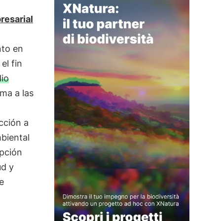
resarial
nto en
el fin
io
ma a las
cción a
biental
opción
ud y
e