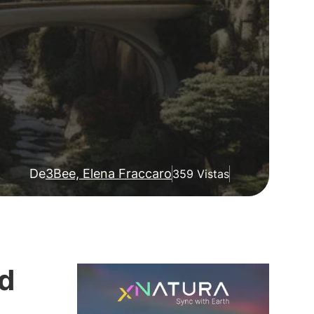
De
3Bee, Elena Fraccaro
359 Vistas
ad