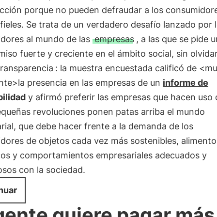
ucción porque no pueden defraudar a los consumidor
 fieles. Se trata de un verdadero desafío lanzado por 
dores al mundo de las
empresas
, a las que se pide 
so fuerte y creciente en el ámbito social, sin olvida
transparencia
: la muestra encuestada calificó de <m
nte>la presencia en las empresas de un
informe de
bilidad
y afirmó preferir las empresas que hacen uso d
equeñas revoluciones ponen patas arriba el mundo
ial, que debe hacer frente a la demanda de los
dores de objetos cada vez más sostenibles, alimento
cos y comportamientos empresariales adecuados y
osos con la sociedad.
nuar
gente quiere pagar más