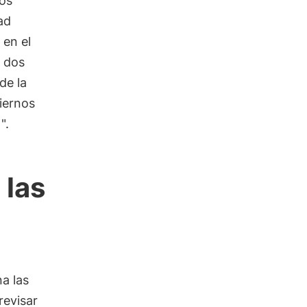
los
ad
 en el
 dos
de la
iernos
".
 las
a las
revisar