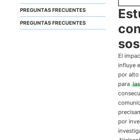
Est
PREGUNTAS FRECUENTES
PREGUNTAS FRECUENTES
con
sos
El impa
influye
por alto
para
la
consecu
comunic
precisam
por inve
investig