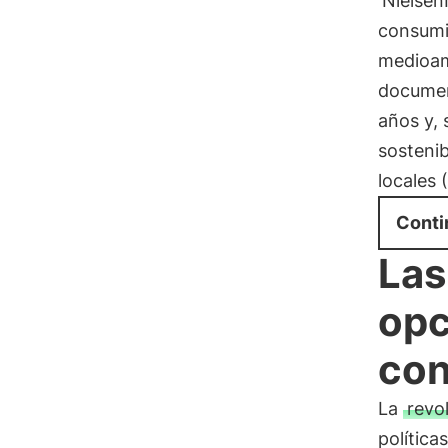
Nielsen
consumi
medioamb
documen
años y, 
sostenib
locales 
Conti
Las
opc
con
La
revo
política