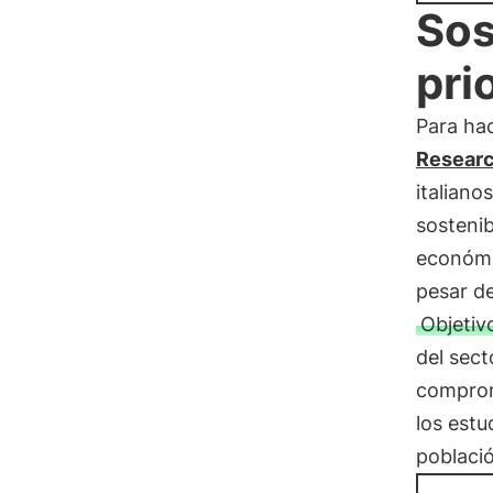
Sos
pri
Para hac
Resear
italiano
sostenib
económic
pesar de
Objetiv
del sect
comprom
los estu
població