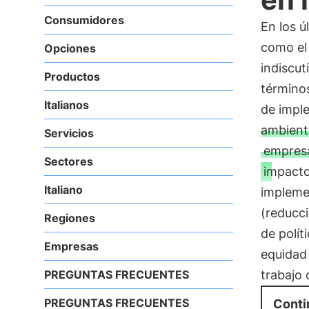
Consumidores
En los ú
como el
Opciones
indiscut
Productos
términos
Italianos
de impl
ambient
Servicios
empres
Sectores
impact
Italiano
impleme
(reducc
Regiones
de polít
Empresas
equidad 
PREGUNTAS FRECUENTES
trabajo 
PREGUNTAS FRECUENTES
Conti