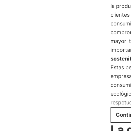
la prod
clientes
consumi
compromi
mayor
importa
sosteni
Estas p
empresar
consumi
ecológi
respetu
Conti
La 