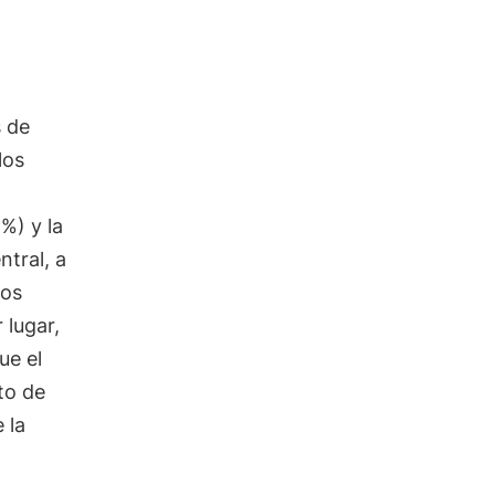
s de
los
%) y la
ntral, a
los
 lugar,
ue el
to de
 la