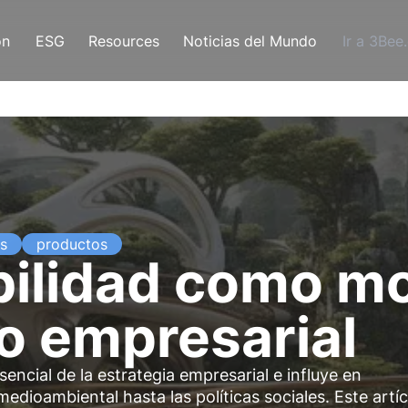
ón
ESG
Resources
Noticias del Mundo
Ir a 3Bee
s
productos
bilidad como mo
o empresarial
encial de la estrategia empresarial e influye en
edioambiental hasta las políticas sociales. Este artíc