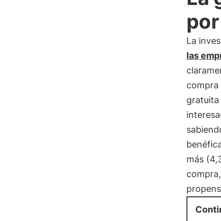
por
La inves
las empr
claramen
compra 
gratuit
interesa
sabiendo
benéfic
más (4,3
compra,
propenso
Conti