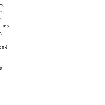
es,
los
un
r una
uy
e él.
s