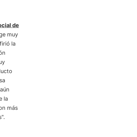
cial de
urge muy
irió la
ón
uy
ducto
sa
 aún
 la
son más
".