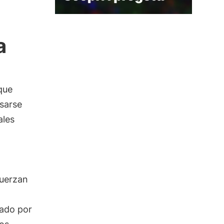
a
que
sarse
ales
fuerzan
zado por