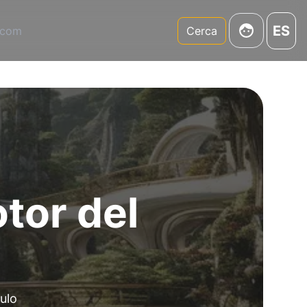
ES
.com
Cerca
tor del
ulo