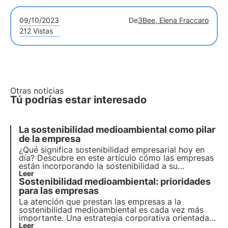
09/10/2023
De
3Bee, Elena Fraccaro
212 Vistas
Otras noticias
Tú podrías estar interesado
La sostenibilidad medioambiental como pilar
de la empresa
¿Qué significa sostenibilidad empresarial hoy en
día? Descubre en este artículo cómo las empresas
están incorporando la sostenibilidad a su
estrategia y su papel en la consecución de los
Leer
Sostenibilidad medioambiental: prioridades
objetivos de la Agenda 2030. Aprende más con las
Píldoras del Oasis, la Academia Digital de 3Bee.
para las empresas
La atención que prestan las empresas a la
sostenibilidad medioambiental es cada vez más
importante. Una estrategia corporativa orientada a
la transición ecológica no es una opción, sino una
Leer