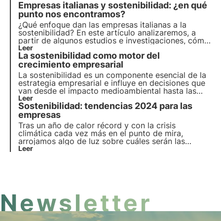
Empresas italianas y sostenibilidad: ¿en qué
necesidad. Veamos cómo hacerla propia para
crecer e impulsar la economía.
punto nos encontramos?
¿Qué enfoque dan las empresas italianas a la
sostenibilidad? En este artículo analizaremos, a
partir de algunos estudios e investigaciones, cómo
la sostenibilidad se está convirtiendo en una
Leer
La sostenibilidad como motor del
palanca empresarial estratégica que ayuda a
gestionar los riesgos y reducir los costes.
crecimiento empresarial
La sostenibilidad es un componente esencial de la
estrategia empresarial e influye en decisiones que
van desde el impacto medioambiental hasta las
políticas sociales. Este artículo explora el papel de
Leer
Sostenibilidad: tendencias 2024 para las
la sostenibilidad en el panorama económico, con
referencia a las tendencias emergentes entre los
empresas
consumidores y las empresas italianas.
Tras un año de calor récord y con la crisis
climática cada vez más en el punto de mira,
arrojamos algo de luz sobre cuáles serán las
tendencias de sostenibilidad para el mundo
Leer
empresarial en 2024. Descubre en este artículo
cuáles son las cuatro tendencias clave de
sostenibilidad para las empresas.
Newsletter