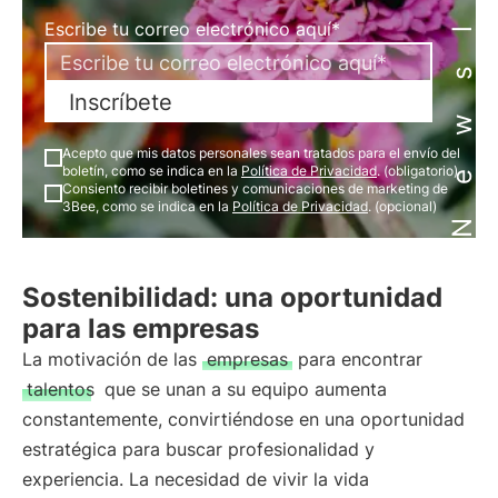
Newsletter
Escribe tu correo electrónico aquí*
Inscríbete
Acepto que mis datos personales sean tratados para el envío del
boletín, como se indica en la
Política de Privacidad
. (obligatorio)
Consiento recibir boletines y comunicaciones de marketing de
3Bee, como se indica en la
Política de Privacidad
. (opcional)
Sostenibilidad: una oportunidad
para las empresas
La motivación de las
empresas
para encontrar
talentos
que se unan a su equipo aumenta
constantemente, convirtiéndose en una oportunidad
estratégica para buscar profesionalidad y
experiencia. La necesidad de vivir la vida