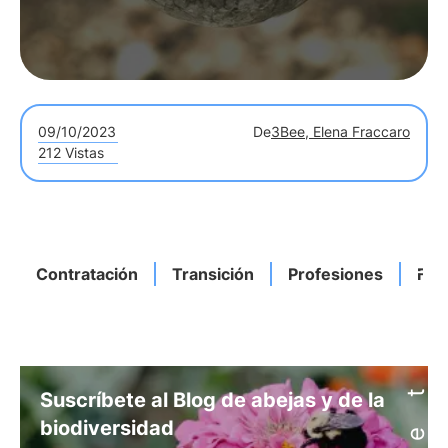
09/10/2023
De
3Bee, Elena Fraccaro
212 Vistas
Contratación
Transición
Profesiones
Fut
Suscríbete al Blog de abejas y de la
biodiversidad