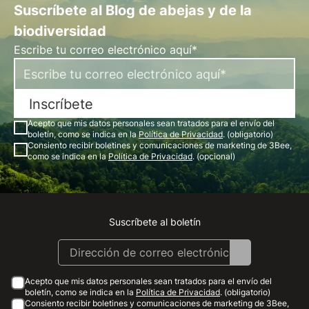
Suscríbete al Blog de abejas y de la
biodiversidad
Escribe tu correo electrónico aquí*
Inscríbete
Acepto que mis datos personales sean tratados para el envío del
boletín, como se indica en la
Política de Privacidad
. (obligatorio)
Consiento recibir boletines y comunicaciones de marketing de 3Bee,
como se indica en la
Política de Privacidad
. (opcional)
Suscríbete al boletín
Instagram
Facebook
Linkedin
Youtube
Acepto que mis datos personales sean tratados para el envío del
boletín, como se indica en la
Política de Privacidad
. (obligatorio)
Consiento recibir boletines y comunicaciones de marketing de 3Bee,