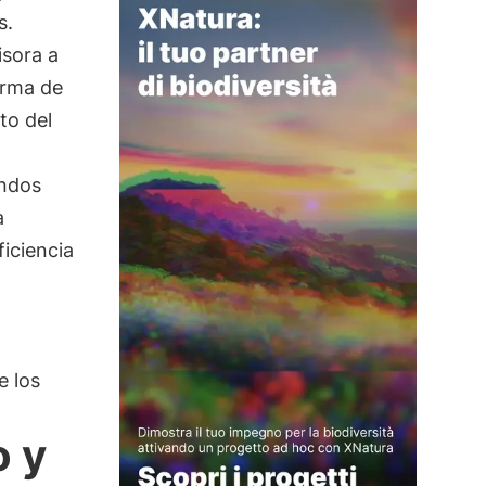
s.
isora a
orma de
to del
ondos
a
iciencia
e los
o y