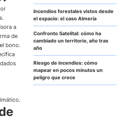
por
Incendios forestales vistos desde
s.
el espacio: el caso Almería
isora a
Confronto Satelital: cómo ha
orma de
cambiado un territorio, año tras
del bono.
año
cífica
Riesgo de incendios: cómo
audados
mapear en pocos minutos un
peligro que crece
limático.
 de