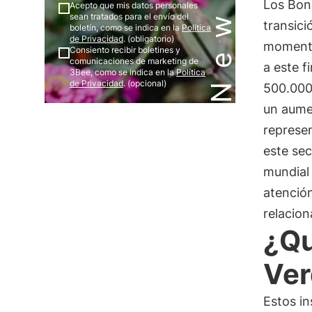
Los Bon
Acepto que mis datos personales
sean tratados para el envío del
transici
boletín, como se indica en la
Política
de Privacidad
. (obligatorio)
momento 
Consiento recibir boletines y
comunicaciones de marketing de
a este 
3Bee, como se indica en la
Política
de Privacidad
. (opcional)
500.000 
un aume
represe
este sec
mundial 
atenció
relacion
¿Qu
Ver
Estos i