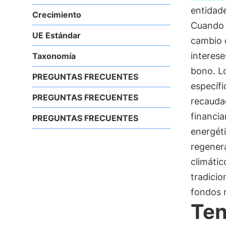
entidad
Crecimiento
Cuando 
UE Estándar
cambio 
interese
Taxonomía
bono. L
PREGUNTAS FRECUENTES
específi
PREGUNTAS FRECUENTES
recaudad
financia
PREGUNTAS FRECUENTES
energéti
regener
climátic
tradicio
fondos 
Ten