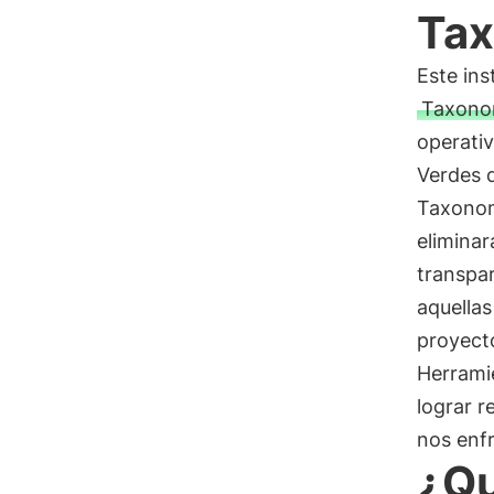
Tax
Este ins
Taxono
operativ
Verdes d
Taxonomí
elimina
transpar
aquellas
proyect
Herramie
lograr r
nos enf
¿Qu