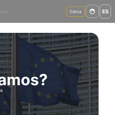
ES
.com
Cerca
tamos?
la