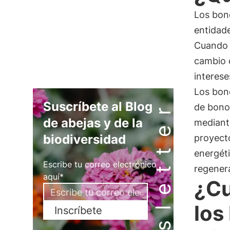
Los bon
entidad
Cuando 
cambio 
interese
Los bon
Newsletter
Suscríbete al Blog
de bonos
de abejas y de la
mediante
biodiversidad
proyecto
energéti
Escribe tu correo electrónico
regenera
aquí*
¿Cu
los
Inscríbete