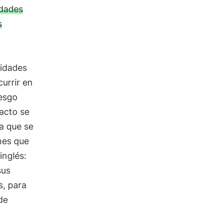
idades
s
tidades
urrir en
iesgo
acto se
a que se
nes que
inglés:
sus
s, para
de