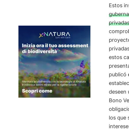
Estos i
guberna
privada
comprob
proyecto
privada
estos c
present
publicó 
estable
deseen u
Bono Ve
obligaci
los que
interese