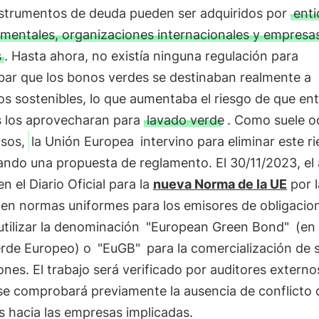
nstrumentos de deuda pueden ser adquiridos por
ent
mentales, organizaciones internacionales y empresa
s
. Hasta ahora, no existía ninguna regulación para
ar que los bonos verdes se destinaban realmente a
s sostenibles, lo que aumentaba el riesgo de que en
s los aprovecharan para
lavado verde
. Como suele oc
asos,
la Unión Europea
intervino para eliminar este r
ando una propuesta de reglamento. El 30/11/2023, el 
en el Diario Oficial para la
nueva Norma de la UE
por l
cen normas uniformes para los emisores de obligacio
tilizar la denominación
"European Green Bond"
(en 
rde Europeo) o
"EuGB"
para la comercialización de 
ones. El trabajo será verificado por auditores externo
 se comprobará previamente la ausencia de conflicto 
s hacia las empresas implicadas.