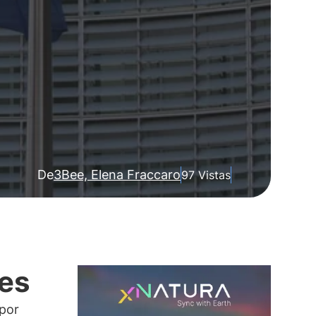
De
3Bee, Elena Fraccaro
97 Vistas
des
 por