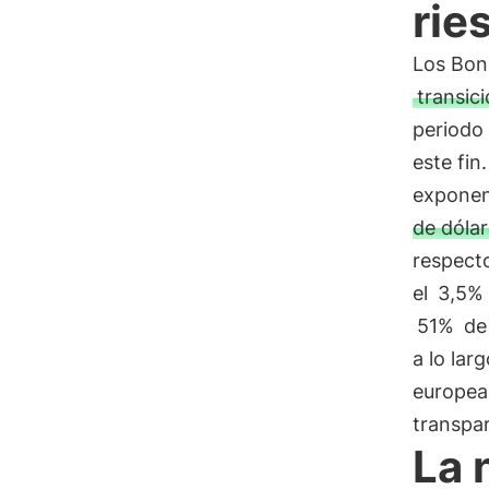
rie
Los Bon
transic
periodo 
este fi
exponenc
de dóla
respecto
el
3,5%
51%
de 
a lo lar
europea
transpar
La 