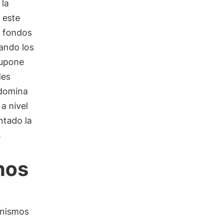
 la
 este
r fondos
ando los
supone
des
 domina
a nivel
ntado la
s
nos
anismos