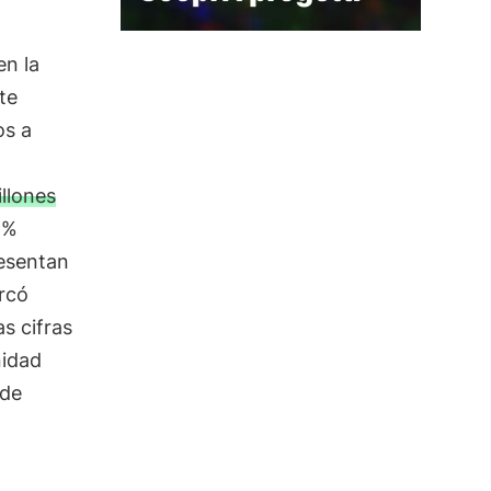
en la
te
os a
llones
5%
resentan
rcó
s cifras
idad
 de