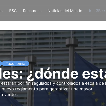
ón
ESG
Resources
Noticias del Mundo
Ir a 3Bee
Taxonomía
des: ¿dónde es
starán por fin regulados y controlados a escala de 
n nuevo reglamento para garantizar una mayor
do verde".