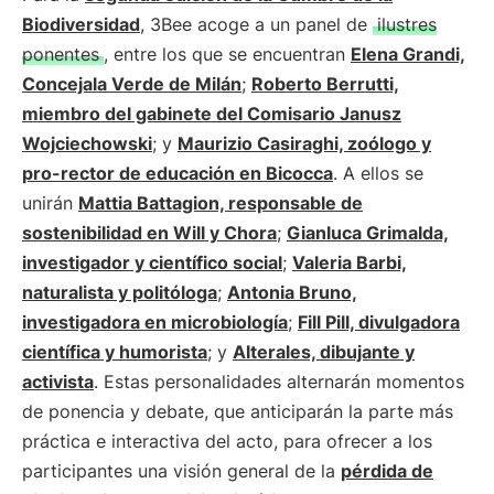
Biodiversidad
, 3Bee acoge a un panel de
ilustres
ponentes
, entre los que se encuentran
Elena Grandi,
Concejala Verde de Milán
;
Roberto Berrutti,
miembro del gabinete del Comisario Janusz
Wojciechowski
; y
Maurizio Casiraghi, zoólogo y
pro-rector de educación en Bicocca
. A ellos se
unirán
Mattia Battagion, responsable de
sostenibilidad en Will y Chora
;
Gianluca Grimalda,
investigador y científico social
;
Valeria Barbi,
naturalista y politóloga
;
Antonia Bruno,
investigadora en microbiología
;
Fill Pill, divulgadora
científica y humorista
; y
Alterales, dibujante y
activista
. Estas personalidades alternarán momentos
de ponencia y debate, que anticiparán la parte más
práctica e interactiva del acto, para ofrecer a los
participantes una visión general de la
pérdida de