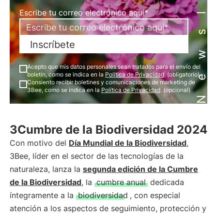
Newsletter
Escribe tu correo electrónico aquí*
Inscríbete
Acepto que mis datos personales sean tratados para el envío del
boletín, como se indica en la
Política de Privacidad
. (obligatorio)
Consiento recibir boletines y comunicaciones de marketing de
3Bee, como se indica en la
Política de Privacidad
. (opcional)
3Cumbre de la Biodiversidad 2024
Con motivo del
Día Mundial de la Biodiversidad
,
3Bee, líder en el sector de las tecnologías de la
naturaleza, lanza la
segunda edición de la Cumbre
de la Biodiversidad
, la
cumbre anual
dedicada
íntegramente a la
biodiversidad
, con especial
atención a los aspectos de seguimiento, protección y