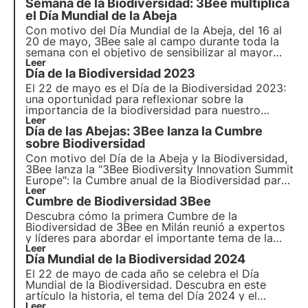
Semana de la Biodiversidad: 3Bee multiplica
el Día Mundial de la Abeja
Con motivo del Día Mundial de la Abeja, del 16 al
20 de mayo, 3Bee sale al campo durante toda la
semana con el objetivo de sensibilizar al mayor
número posible de personas sobre la importancia
Leer
Día de la Biodiversidad 2023
de cuestiones fundamentales relacionadas con la
salvaguarda del planeta y el mantenimiento de la
El 22 de mayo es el Día de la Biodiversidad 2023:
biodiversidad.
una oportunidad para reflexionar sobre la
importancia de la biodiversidad para nuestro
planeta. Celebre la variedad de la vida en la Tierra.
Leer
Día de las Abejas: 3Bee lanza la Cumbre
Lea nuestro artículo para saber más.
sobre Biodiversidad
Con motivo del
Día de la Abeja y la Biodiversidad
,
3Bee lanza la
"3Bee Biodiversity Innovation Summit
Europe"
: la Cumbre anual de la Biodiversidad para
definir el enfoque de
Leer
los tres pilares de 2023
para
Cumbre de Biodiversidad 3Bee
la protección de la biodiversidad en las empresas
y la economía internacional.
Descubra cómo la
primera Cumbre de la
Biodiversidad
de 3Bee en Milán reunió a expertos
y líderes para abordar el importante tema de la
biodiversidad
Leer
. Explore los paneles, ponentes e
Día Mundial de la Biodiversidad 2024
iniciativas clave que promueven la conservación
de la naturaleza y la implicación de empresas,
El 22 de mayo de cada año se celebra el Día
instituciones y público en general.
Mundial de la Biodiversidad. Descubra en este
artículo la historia, el tema del Día 2024 y el
compromiso de 3Bee con el seguimiento, la
Leer