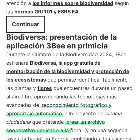
atención a
los informes sobre biodiversidad
según
las
normas GRI 101 y ESRS E4
.
Continuar
Biodiversa: presentación de la
aplicación 3Bee en primicia
Durante la Cumbre de la Biodiversidad 2024, 3Bee
estrenará
Biodiversa, la app gratuita de
monitorización de la biodiversidad y protección de
los ecosistemas
que permite identificar fácilmente
las plantas y
flores
que encuentres durante un paseo
al aire libre aprovechando las tecnologías más
avanzadas de
reconocimiento fotográfico y
aprendizaje automático
. Un proyecto de
ciencia
ciudadana
que pretende
crear un archivo
cooperativo dedicado a la flora
(y en una segunda
fase a la fauna) en Europa, implicando a los usuarios