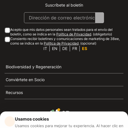
Suscríbete al boletín
Instagram
Facebook
Linkedin
Youtube
Acepto que mis datos personales sean tratados para el envío del
boletín, como se indica en la
Política de Privacidad
. (obligatorio)
Consiento recibir boletines y comunicaciones de marketing de 3Bee,
como se indica en la
Política de Privacidad
. (opcional)
IT
EN
DE
FR
ES
Biodiversidad y Regeneración
Conviértete en Socio
Recursos
Usamos cookies
3Bee es el referente de la sostenibilidad, la defensa de
Usamos cookies para mejorar tu experiencia. Al hacer clic en