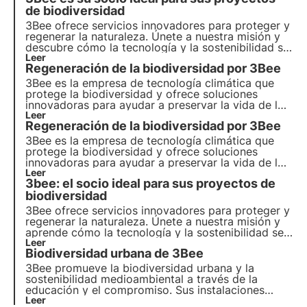
de biodiversidad
3Bee ofrece servicios innovadores para proteger y
regenerar la naturaleza. Únete a nuestra misión y
descubre cómo la tecnología y la sostenibilidad se
unen para crear un futuro más verde para las
Leer
Regeneración de la biodiversidad por 3Bee
empresas y el planeta.
3Bee es la empresa de tecnología climática que
protege la biodiversidad y ofrece soluciones
innovadoras para ayudar a preservar la vida de los
polinizadores, guardianes de la salud de nuestros
Leer
Regeneración de la biodiversidad por 3Bee
ecosistemas. Descubre cómo trabaja 3Bee para
regenerar la biodiversidad.
3Bee es la empresa de tecnología climática que
protege la biodiversidad y ofrece soluciones
innovadoras para ayudar a preservar la vida de los
polinizadores, guardianes de la salud de nuestros
Leer
3bee: el socio ideal para sus proyectos de
ecosistemas. Descubre cómo trabaja 3Bee para
regenerar la biodiversidad.
biodiversidad
3Bee ofrece servicios innovadores para proteger y
regenerar la naturaleza. Únete a nuestra misión y
aprende cómo la tecnología y la sostenibilidad se
unen para crear un futuro más verde para las
Leer
Biodiversidad urbana de 3Bee
empresas y el planeta.
3Bee promueve la biodiversidad urbana y la
sostenibilidad medioambiental a través de la
educación y el compromiso. Sus instalaciones
incluyen hoteles para insectos, camas para
Leer