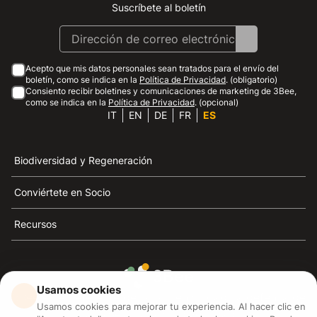
Suscríbete al boletín
Instagram
Facebook
Linkedin
Youtube
Acepto que mis datos personales sean tratados para el envío del
boletín, como se indica en la
Política de Privacidad
. (obligatorio)
Consiento recibir boletines y comunicaciones de marketing de 3Bee,
como se indica en la
Política de Privacidad
. (opcional)
IT
EN
DE
FR
ES
Biodiversidad y Regeneración
Conviértete en Socio
Recursos
Usamos cookies
3Bee es el referente de la sostenibilidad, la defensa de
Usamos cookies para mejorar tu experiencia. Al hacer clic en
las abejas y la biodiversidad