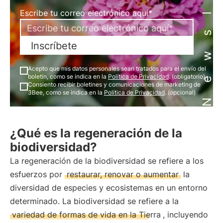
Newsletter
Escribe tu correo electrónico aquí*
Inscríbete
Acepto que mis datos personales sean tratados para el envío del
boletín, como se indica en la
Política de Privacidad
. (obligatorio)
Consiento recibir boletines y comunicaciones de marketing de
3Bee, como se indica en la
Política de Privacidad
. (opcional)
¿Qué es la regeneración de la
biodiversidad?
La regeneración de la biodiversidad se refiere a los
esfuerzos por
restaurar, renovar o aumentar
la
diversidad de especies y ecosistemas en un entorno
determinado. La biodiversidad se refiere a la
variedad de formas de vida en la Tierra
, incluyendo