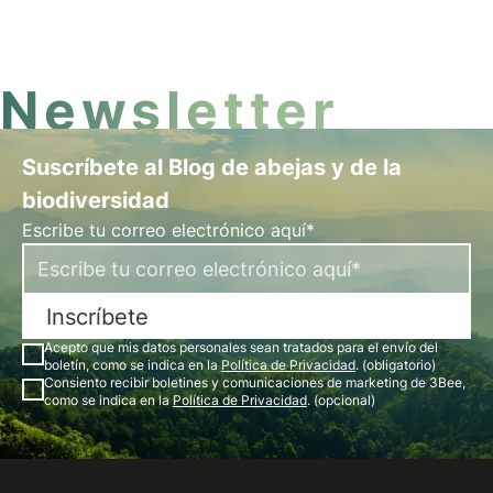
polinizadores y tecnologías IoT innovadoras. Más
información en este artículo.
Newsletter
Suscríbete al Blog de abejas y de la
biodiversidad
Escribe tu correo electrónico aquí*
Inscríbete
Acepto que mis datos personales sean tratados para el envío del
boletín, como se indica en la
Política de Privacidad
. (obligatorio)
Consiento recibir boletines y comunicaciones de marketing de 3Bee,
como se indica en la
Política de Privacidad
. (opcional)