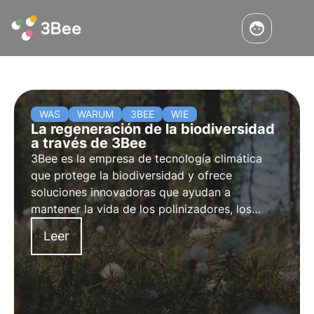
WAS
WARUM
3BEE
WIE
La regeneración de la biodiversidad
a través de 3Bee
3Bee es la empresa de tecnología climática
que protege la biodiversidad y ofrece
soluciones innovadoras que ayudan a
mantener la vida de los polinizadores, los
guardianes de la salud de nuestros
Leer
ecosistemas. Descubre cómo trabaja 3Bee
para regenerar la biodiversidad.