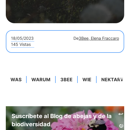
18/05/2023
De
3Bee, Elena Fraccaro
145 Vistas
WAS
WARUM
3BEE
WIE
NEKTARWÄ
Suscríbete al Blog de abejas y de la
biodiversidad