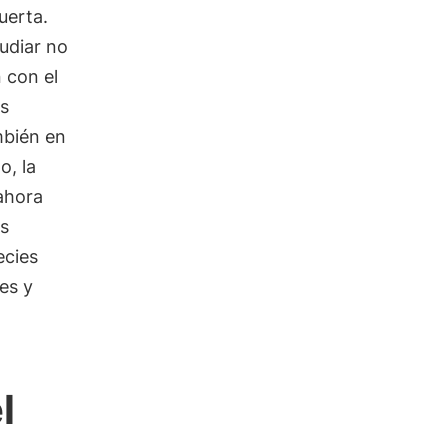
uerta.
tudiar no
 con el
os
mbién en
o, la
ahora
es
ecies
es y
l