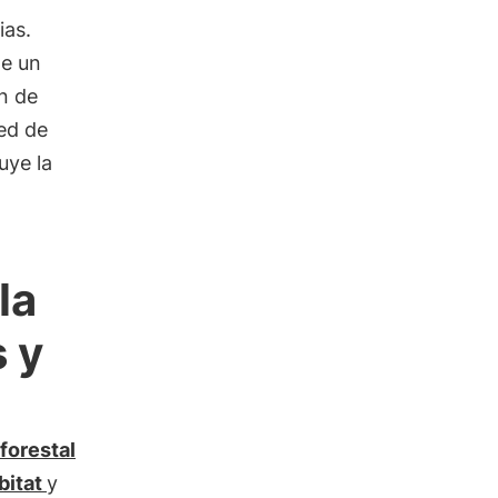
ias.
de un
n de
red de
uye la
la
 y
 forestal
bitat
y