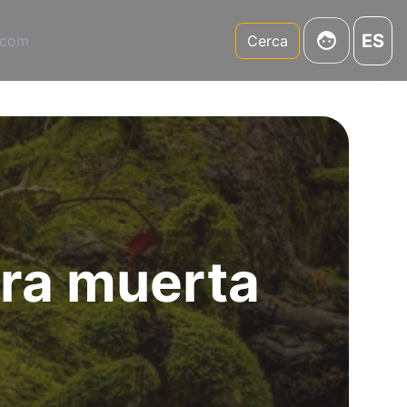
ES
.com
Cerca
era muerta