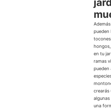
jar
mu
Además 
pueden h
tocones 
hongos, 
en tu ja
ramas vi
pueden 
especies
montone
crearás 
algunas
una form