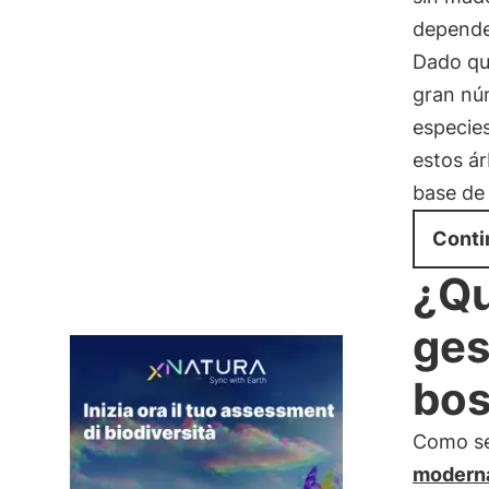
depende
Dado qu
gran nú
especies
estos ár
base de
Conti
¿Qu
ges
bo
Como se
modern