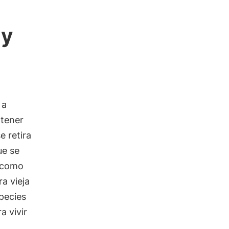
 y
 a
 tener
e retira
ue se
n como
a vieja
pecies
a vivir