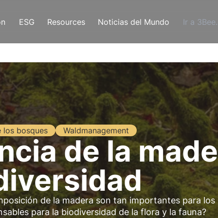
ón
ESG
Resources
Noticias del Mundo
Ir a 3Bee
e los bosques
Waldmanagement
ncia de la mad
odiversidad
omposición de la madera son tan importantes para los
sables para la biodiversidad de la flora y la fauna?