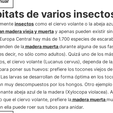
nuar
itats de varios insecto
lmente
insectos
como el ciervo volante o la abeja az
an madera vieja y muerta
y apenas pueden existir sin 
 Europa Central hay más de 1.700 especies de escara
enden de la
madera muerta
durante alguna de sus fa
(es decir, no sólo como adultos). Quizá uno de los má
s, el ciervo volante (Lucanus cervus), dependa de la
para poner sus huevos: prefiere los tocones viejos de
 Las larvas se desarrollan de forma óptima en los toc
án muy descompuestos por los hongos. Otro ejemplo 
nante abeja azul de la madera (Xylocopa violacea). A
o que el ciervo volante, prefiere la
madera muerta
mu
n ella puede roer sus tubos para anidar.