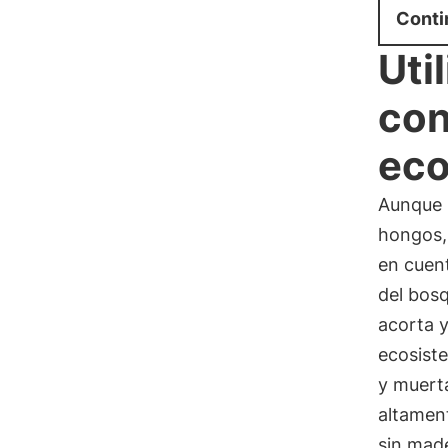
Conti
Uti
con
eco
Aunque 
hongos,
en cuen
del bosq
acorta 
ecosist
y muert
altament
sin made