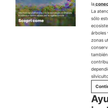
la
conec
La atenc
sólo est
ecosist
árboles 
zonas uti
conserva
también 
contrib
dependie
silvicul
Conti
Ayu