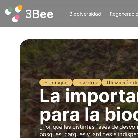
Biodiversidad
Regeneraci
El bosque
Insectos
Utilización d
La importa
para la bi
¿Por qué las distintas fases de desc
bosques, parques y jardines e indispen