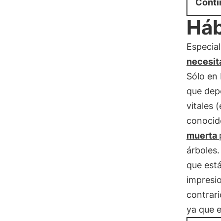
Conti
Háb
Especia
necesit
Sólo en
que dep
vitales 
conocido
muerta
árboles.
que est
impresio
contrari
ya que e