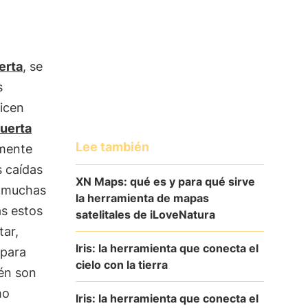
erta
, se
s
nicen
uerta
Lee también
lmente
s caídas
XN Maps: qué es y para qué sirve
 muchas
la herramienta de mapas
as estos
satelitales de iLoveNatura
ar,
Iris: la herramienta que conecta el
 para
cielo con la tierra
ién son
mo
Iris: la herramienta que conecta el