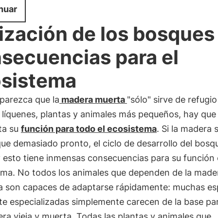
nuar
lización de los bosques
secuencias para el
sistema
parezca que la
madera muerta
"sólo" sirve de refugio
 líquenes, plantas y animales más pequeños, hay que
ta su
función para todo el ecosistema
. Si la madera s
ue demasiado pronto, el ciclo de desarrollo del bosq
y esto tiene inmensas consecuencias para su funció
ema. No todos los animales que dependen de la mader
a son capaces de adaptarse rápidamente: muchas es
e especializadas simplemente carecen de la base par
ra vieja y muerta. Todas las plantas y animales que