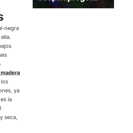
s
ul-negra
ella.
bajos
ses
s
madera
 los
ones, ya
es la
l
y seca,