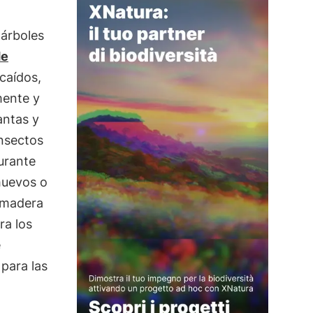
 árboles
de
 caídos,
mente y
antas y
nsectos
urante
huevos o
 madera
a los
e
para las