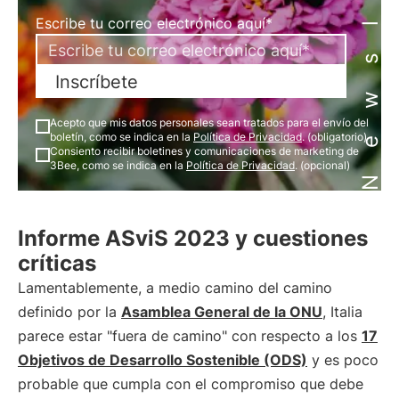
Newsletter
Escribe tu correo electrónico aquí*
Inscríbete
Acepto que mis datos personales sean tratados para el envío del
boletín, como se indica en la
Política de Privacidad
. (obligatorio)
Consiento recibir boletines y comunicaciones de marketing de
3Bee, como se indica en la
Política de Privacidad
. (opcional)
Informe ASviS 2023 y cuestiones
críticas
Lamentablemente, a medio camino del camino
definido por la
Asamblea General de la ONU
, Italia
parece estar "fuera de camino" con respecto a los
17
Objetivos de Desarrollo Sostenible (ODS)
y es poco
probable que cumpla con el compromiso que debe