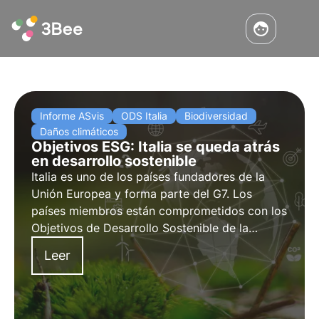
Informe ASvis
ODS Italia
Biodiversidad
Daños climáticos
Objetivos ESG: Italia se queda atrás
en desarrollo sostenible
Italia es uno de los países fundadores de la
Unión Europea y forma parte del G7. Los
países miembros están comprometidos con los
Objetivos de Desarrollo Sostenible de la
Agenda 2030 para la Protección de la
Leer
Biodiversidad. Por desgracia, el informe ASviS
muestra una desaceleración significativa en
Italia.