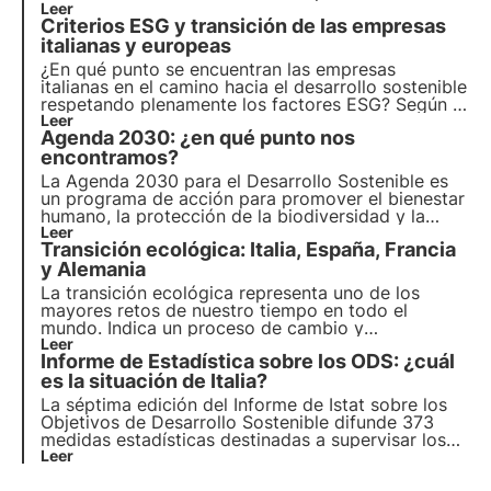
sostenibles dedicados a la protección de la
Leer
Criterios ESG y transición de las empresas
biodiversidad. El informe de la AEVM destaca la
importancia de los informes de valoración para
italianas y europeas
evitar el riesgo de lavado verde.
¿En qué punto se encuentran las empresas
italianas en el camino hacia el desarrollo sostenible
respetando plenamente los factores ESG? Según el
ESG Outlook del CRIF, Italia se encuentra en la
Leer
Agenda 2030: ¿en qué punto nos
dirección correcta, pero la transición hacia los
objetivos de protección de la biodiversidad de la
encontramos?
Agenda 2030 aún está lejos.
La Agenda 2030 para el Desarrollo Sostenible es
un programa de acción para promover el bienestar
humano, la protección de la biodiversidad y la
prosperidad económica. Examinamos los avances
Leer
Transición ecológica: Italia, España, Francia
en los 17 Objetivos de Desarrollo Sostenible y las
169 submetas para todos los países miembros.
y Alemania
La transición ecológica representa uno de los
mayores retos de nuestro tiempo en todo el
mundo. Indica un proceso de cambio y
transformación de las empresas y la economía
Leer
Informe de Estadística sobre los ODS: ¿cuál
hacia objetivos sostenibles (ESG) y la
descarbonización. Analizamos los avances en
es la situación de Italia?
Italia, España, Francia y Alemania.
La séptima edición del Informe de Istat sobre los
Objetivos de Desarrollo Sostenible difunde 373
medidas estadísticas destinadas a supervisar los
objetivos de la Agenda 2030 y destacar los
Leer
avances de Italia. Más información en este artículo.