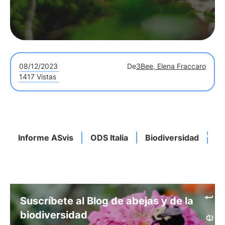
08/12/2023
De
3Bee, Elena Fraccaro
1417 Vistas
Informe ASvis
ODS Italia
Biodiversidad
Da
Suscríbete al Blog de abejas y de la
biodiversidad