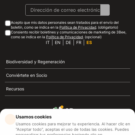
Acepto que mis datos personales sean tratados para el envío del
boletín, como se indica en la
Política de Privacidad
. (obligatorio)
Consiento recibir boletines y comunicaciones de marketing de 3Bee,
como se indica en la
Política de Privacidad
. (opcional)
IT
EN
DE
FR
ES
Biodiversidad y Regeneración
Conviértete en Socio
Recursos
Usamos cookies
3Bee es el referente de la sostenibilidad, la defensa de
Usamos cookies para mejorar tu experiencia. Al hacer clic en
las abejas y la biodiversidad
"Aceptar todo", aceptas el uso de todas las cookies. Puedes
personalizar tus preferencias haciendo clic en