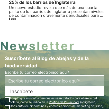
biodiversidad? Encuentre las respuestas en este
25% de los barrios de Inglaterra
artículo.
Un nuevo estudio revela que más de una cuarta
parte de los barrios de Inglaterra presentan niveles
de contaminación gravemente perjudiciales para la
fauna. Este es el formato 3Bee para noticias
Leer
sostenibles en menos de 1 minuto: ¡descubre los
hechos clave y comparte la noticia!
Newsletter
Suscríbete al Blog de abejas y de la
biodiversidad
Escribe tu correo electrónico aquí*
Inscríbete
Acepto que mis datos personales sean tratados para el envío del
boletín, como se indica en la
Política de Privacidad
. (obligatorio)
Consiento recibir boletines y comunicaciones de marketing de 3Bee,