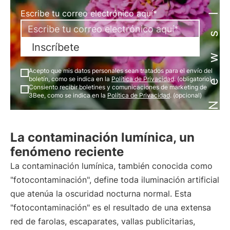
Newsletter
Escribe tu correo electrónico aquí*
Inscríbete
Acepto que mis datos personales sean tratados para el envío del
boletín, como se indica en la
Política de Privacidad
. (obligatorio)
Consiento recibir boletines y comunicaciones de marketing de
3Bee, como se indica en la
Política de Privacidad
. (opcional)
La contaminación lumínica, un
fenómeno reciente
La contaminación lumínica, también conocida como
"fotocontaminación", define toda iluminación artificial
que atenúa la oscuridad nocturna normal. Esta
"fotocontaminación" es el resultado de una extensa
red de farolas, escaparates, vallas publicitarias,