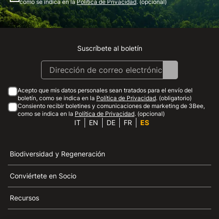
como se indica en la
Política de Privacidad
. (opcional)
Suscríbete al boletín
Instagram
Facebook
Linkedin
Youtube
Acepto que mis datos personales sean tratados para el envío del
boletín, como se indica en la
Política de Privacidad
. (obligatorio)
Consiento recibir boletines y comunicaciones de marketing de 3Bee,
como se indica en la
Política de Privacidad
. (opcional)
IT
EN
DE
FR
ES
Biodiversidad y Regeneración
Conviértete en Socio
Recursos