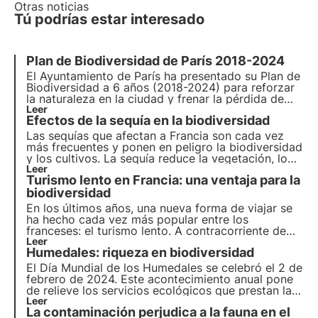
Otras noticias
Tú podrías estar interesado
Plan de Biodiversidad de París 2018-2024
El Ayuntamiento de París ha presentado su Plan de
Biodiversidad a 6 años (2018-2024) para reforzar
la naturaleza en la ciudad y frenar la pérdida de
biodiversidad. En este artículo se describen las
Leer
Efectos de la sequía en la biodiversidad
distintas acciones llevadas a cabo en el marco de
este Plan de Biodiversidad.
Las sequías que afectan a Francia son cada vez
más frecuentes y ponen en peligro la biodiversidad
y los cultivos. La sequía reduce la vegetación, lo
que se traduce en menos recursos de néctar para
Leer
Turismo lento en Francia: una ventaja para la
los polinizadores.
biodiversidad
En los últimos años, una nueva forma de viajar se
ha hecho cada vez más popular entre los
franceses: el turismo lento. A contracorriente de
los tiempos que corren, este enfoque favorece la
Leer
Humedales: riqueza en biodiversidad
calidad frente a la cantidad, la autenticidad frente
a la estandarización y el respeto por el medio
El Día Mundial de los Humedales se celebró el 2 de
ambiente frente al consumismo desenfrenado.
febrero de 2024. Este acontecimiento anual pone
de relieve los servicios ecológicos que prestan las
numerosas zonas afectadas. Pero, ¿qué significa
Leer
La contaminación perjudica a la fauna en el
este término? ¿Cuáles son los beneficios para la