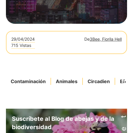
29/04/2024
De
3Bee, Fiorila Hell
715 Vistas
Contaminación
Animales
Circadien
Efect
Suscríbete al Blog de abejas y de la
biodiversidad