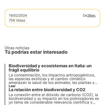
19/02/2024
De
3Bee,
759 Vistas
Otras noticias
Tú podrías estar interesado
Biodiversidad y ecosistemas en Italia: un
frágil equilibrio
La contaminación, los impactos antropogénicos,
las especies exóticas y el cambio climático
amenazan la salud de los animales, las plantas y
los hábitats en los que viven. El programa de la
Leer
La relación entre biodiversidad y CO2
ONU para 2030 aboga por la protección y la
restauración. Pero es necesario actuar a tiempo.
La conexión entre el dióxido de carbono (CO2), la
biodiversidad y su impacto en los polinizadores es
un tema de considerable relevancia científica y