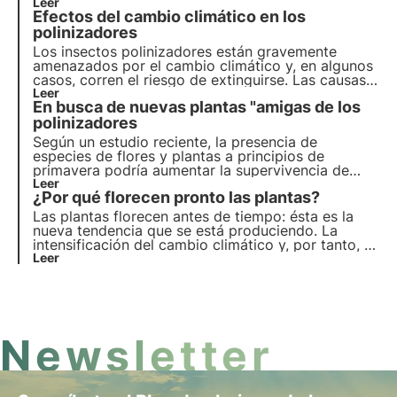
medioambiental, ya que implica la compleja
Leer
Efectos del cambio climático en los
interacción entre el cambio climático, el entorno
natural y la salud de los insectos polinizadores.
polinizadores
Los insectos polinizadores están gravemente
amenazados por el cambio climático y, en algunos
casos, corren el riesgo de extinguirse. Las causas
son múltiples y pueden afectar directamente a los
Leer
En busca de nuevas plantas "amigas de los
insectos o indirectamente a las plantas que visitan.
Pero, ¿cuáles son los efectos? Averigüémoslo en
polinizadores
este artículo.
Según un estudio reciente, la presencia de
especies de flores y plantas a principios de
primavera podría aumentar la supervivencia de
algunos insectos polinizadores, ampliando la lista
Leer
¿Por qué florecen pronto las plantas?
de plantas "amigas de los polinizadores". Más
información sobre los aliados de los polinizadores
Las plantas florecen antes de tiempo: ésta es la
en este artículo.
nueva tendencia que se está produciendo. La
intensificación del cambio climático y, por tanto, el
aumento de las emisiones de gases de efecto
Leer
invernadero a la atmósfera ha supuesto un grave
riesgo para los propios organismos vegetales y los
polinizadores de los que dependen.
Newsletter