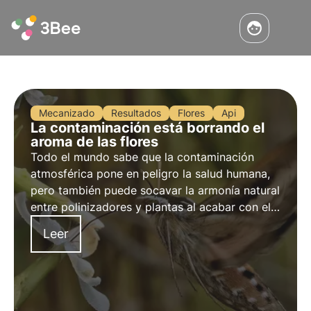
Mecanizado
Resultados
Flores
Api
La contaminación está borrando el
aroma de las flores
Todo el mundo sabe que la contaminación
atmosférica pone en peligro la salud humana,
pero también puede socavar la armonía natural
entre polinizadores y plantas al acabar con el
aroma de las flores. Lea más en este artículo
Leer
sobre el estudio realizado y cómo afecta este
fenómeno a la biodiversidad.