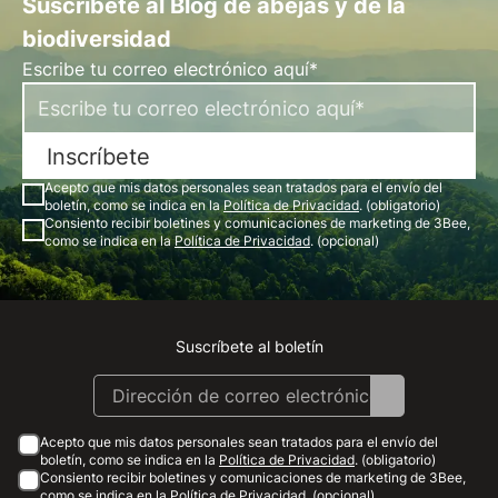
Suscríbete al Blog de abejas y de la
biodiversidad
Escribe tu correo electrónico aquí*
Inscríbete
Acepto que mis datos personales sean tratados para el envío del
boletín, como se indica en la
Política de Privacidad
. (obligatorio)
Consiento recibir boletines y comunicaciones de marketing de 3Bee,
como se indica en la
Política de Privacidad
. (opcional)
Suscríbete al boletín
Instagram
Facebook
Linkedin
Youtube
Acepto que mis datos personales sean tratados para el envío del
boletín, como se indica en la
Política de Privacidad
. (obligatorio)
Consiento recibir boletines y comunicaciones de marketing de 3Bee,
como se indica en la
Política de Privacidad
. (opcional)