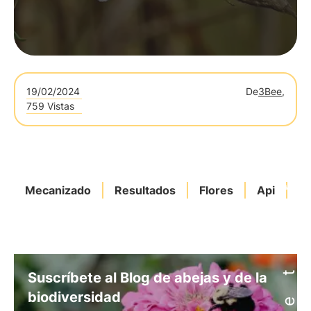
19/02/2024
De
3Bee,
759 Vistas
Mecanizado
Resultados
Flores
Api
Bi
Suscríbete al Blog de abejas y de la
biodiversidad