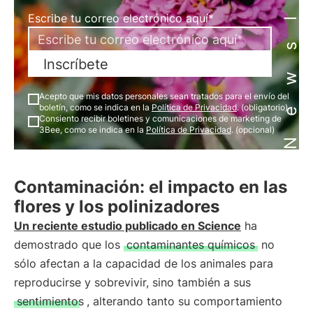
Newsletter
Escribe tu correo electrónico aquí*
Inscríbete
Acepto que mis datos personales sean tratados para el envío del
boletín, como se indica en la
Política de Privacidad
. (obligatorio)
Consiento recibir boletines y comunicaciones de marketing de
3Bee, como se indica en la
Política de Privacidad
. (opcional)
Contaminación: el impacto en las
flores y los polinizadores
Un reciente estudio publicado en Science
ha
demostrado que los
contaminantes químicos
no
sólo afectan a la capacidad de los animales para
reproducirse y sobrevivir, sino también a sus
sentimientos
, alterando tanto su comportamiento