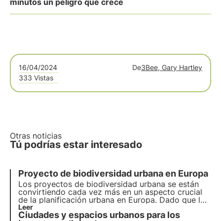
minutos un peligro que crece
16/04/2024
De
3Bee, Gary Hartley
333 Vistas
Otras noticias
Tú podrías estar interesado
Proyecto de biodiversidad urbana en Europa
Los proyectos de biodiversidad urbana se están
convirtiendo cada vez más en un aspecto crucial
de la planificación urbana en Europa. Dado que las
ciudades son responsables de más del 70% de las
Leer
Ciudades y espacios urbanos para los
emisiones mundiales de carbono, resulta esencial