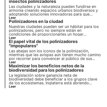
incorporar soluciones basadas en la naturaleza
insectos polinizadores
para reducir el impacto de las actividades
Las ciudades y la naturaleza pueden fundirse en
humanas en el medio ambiente.
armonía creando espacios urbanos biodiversos y
adoptando soluciones innovadoras para que
abejas y mariposas prosperen en entornos
Leer
Polinizadores en la ciudad
urbanos. Descubra en este artículo cómo las
ciudades pueden convertirse en refugios vitales
Nuestras ciudades pueden ser un hábitat para los
para los polinizadores.
polinizadores, pero no siempre están en
condiciones de proporcionarles un hogar
adecuado. ¿Cómo podemos evaluar su estado de
Leer
El papel vital de los polinizadores
salud en los ecosistemas urbanos? Y si es así,
¿cómo podemos intervenir para protegerlos?
"impopulares"
Las abejas son los iconos de la polinización,
mientras que las avispas aún tienen mucho camino
por recorrer para convencer al público de sus
méritos. Pero estas versátiles criaturas son mucho
Leer
Maximizar los beneficios netos de la
más que la amenaza de una picadura. Ya es hora
de cambiar de imagen.
biodiversidad para los polinizadores
La legislación sobre ganancia neta de
biodiversidad debe beneficiar a los grupos clave
de los ecosistemas. Inglaterra está abriendo
camino con su nuevo marco jurídico, pero ¿es
Leer
probable que los planes proporcionen a los
polinizadores el impulso que tanto necesitan?