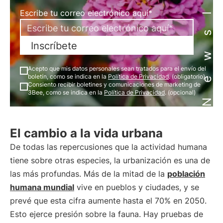
Newsletter
Escribe tu correo electrónico aquí*
Inscríbete
Acepto que mis datos personales sean tratados para el envío del
boletín, como se indica en la
Política de Privacidad
. (obligatorio)
Consiento recibir boletines y comunicaciones de marketing de
3Bee, como se indica en la
Política de Privacidad
. (opcional)
El cambio a la vida urbana
De todas las repercusiones que la actividad humana
tiene sobre otras especies, la urbanización es una de
las más profundas. Más de la mitad de la
población
humana mundial
vive en pueblos y ciudades, y se
prevé que esta cifra aumente hasta el 70% en 2050.
Esto ejerce presión sobre la fauna. Hay pruebas de