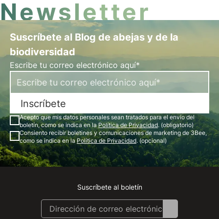
Newsletter
Suscríbete al Blog de abejas y de la
biodiversidad
Escribe tu correo electrónico aquí*
Inscríbete
Acepto que mis datos personales sean tratados para el envío del
boletín, como se indica en la
Política de Privacidad
. (obligatorio)
Consiento recibir boletines y comunicaciones de marketing de 3Bee,
como se indica en la
Política de Privacidad
. (opcional)
Suscríbete al boletín
Instagram
Facebook
Linkedin
Youtube