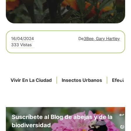
16/04/2024
De
3Bee, Gary Hartley
333 Vistas
Vivir En La Ciudad
Insectos Urbanos
Efectos
Suscríbete al Blog de abejas y de la
biodiversidad