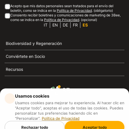
Acepto que mis datos personales sean tratados para el envío del
boletín, como se indica en la
Política de Privacidad
. (obligatorio)
Consiento recibir boletines y comunicaciones de marketing de 3Bee,
como se indica en la
Política de Privacidad
. (opcional)
IT
EN
DE
FR
ES
Biodiversidad y Regeneración
Conviértete en Socio
Recursos
Usamos cookies
3Bee es el referente de la sostenibilidad, la defensa de
Usamos cookies para mejorar tu experiencia. Al hacer clic en
las abejas y la biodiversidad
"Aceptar todo", aceptas el uso de todas las cookies. Puedes
personalizar tus preferencias haciendo clic en
"Personalizar".
Política de Privacidad
3Bee S.R.L Via Pastrengo 14, 20159, Milano (MI)
P.IVA: IT09711590969
Rechazar todo
Aceptar todo
3Bee GmbHSede legale: Oranienburger Straße 23, 10178