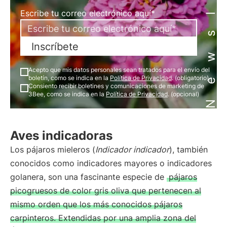
Newsletter
Escribe tu correo electrónico aquí*
Inscríbete
Acepto que mis datos personales sean tratados para el envío del
boletín, como se indica en la
Política de Privacidad
. (obligatorio)
Consiento recibir boletines y comunicaciones de marketing de
3Bee, como se indica en la
Política de Privacidad
. (opcional)
Aves indicadoras
Los pájaros mieleros (
Indicador indicador
), también
conocidos como indicadores mayores o indicadores
golanera, son una fascinante especie de
pájaros
picogruesos de color gris oliva que pertenecen al
mismo orden que los más conocidos pájaros
carpinteros. Extendidas por una amplia zona del