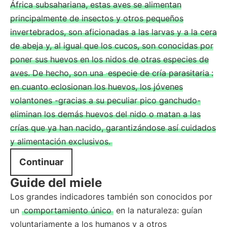
África subsahariana, estas aves se alimentan
principalmente de insectos y otros pequeños
invertebrados, son aficionadas a las larvas y a la cera
de abeja y, al igual que los cucos, son conocidas por
poner sus huevos en los nidos de otras especies de
aves. De hecho, son una
especie de cría parasitaria
:
en cuanto eclosionan los huevos, los jóvenes
volantones -gracias a su peculiar pico ganchudo-
eliminan los demás huevos del nido o matan a las
crías que ya han nacido, garantizándose así cuidados
y alimentación exclusivos.
Continuar
Guide del miele
Los grandes indicadores también son conocidos por
un
comportamiento único
en la naturaleza: guían
voluntariamente a los humanos y a otros