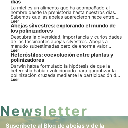
sustancias químicas necesarias.
días
La miel es un alimento que ha acompañado al
hombre desde la prehistoria hasta nuestros días.
Sabemos que las abejas aparecieron hace entre 50
y 25 millones de años, pero las primeras pruebas
Leer
Abejas silvestres: explorando el mundo de
de un encuentro entre el hombre y la abeja datan
de hace unos 10.000 años.
los polinizadores
Descubra la diversidad, importancia y curiosidades
de las fascinantes abejas silvestres. Abejas a
menudo subestimadas pero de enorme valor
ecosistémico, gracias a ellas se poliniza de forma
Leer
Heteróstilos: coevolución entre plantas y
natural el 80% de los cultivos.
polinizadores
Darwin había formulado la hipótesis de que la
heterostía había evolucionado para garantizar la
polinización cruzada mediante la participación de
determinadas partes del cuerpo de los
Leer
polinizadores. Hoy, un equipo de investigadores ha
realizado un estudio sobre este tema,
demostrando que, efectivamente, la corazonada
de Darwin era correcta.
Newsletter
Suscríbete al Blog de abejas y de la