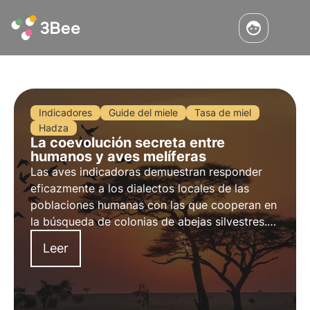
Indicadores
Guide del miele
Tasa de miel
Hadza
La coevolución secreta entre
humanos y aves melíferas
Las aves indicadoras demuestran responder
eficazmente a los dialectos locales de las
poblaciones humanas con las que cooperan en
la búsqueda de colonias de abejas silvestres.
Más información sobre uno de los raros casos
Leer
de coevolución cultural entre especies en este
artículo.