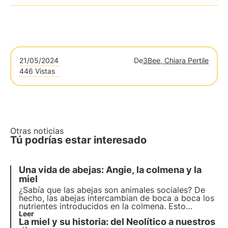
21/05/2024
De
3Bee, Chiara Pertile
446 Vistas
Otras noticias
Tú podrías estar interesado
Una vida de abejas: Angie, la colmena y la
miel
¿Sabía que las abejas son animales sociales? De
hecho, las abejas intercambian de boca a boca los
nutrientes introducidos en la colmena. Esto
garantiza que cada individuo de la colonia esté en
Leer
La miel y su historia: del Neolítico a nuestros
sintonía con los demás y permite que circulen las