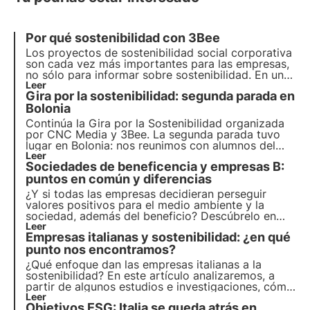
Por qué sostenibilidad con 3Bee
Los proyectos de sostenibilidad social corporativa
son cada vez más importantes para las empresas,
no sólo para informar sobre sostenibilidad
. En un
mundo con recursos limitados y fuertes
Leer
Gira por la sostenibilidad: segunda parada en
desigualdades, cada vez son más los actores que
piden a las empresas que se comprometan
Bolonia
activamente.
Continúa la
Gira por la Sostenibilidad
organizada
por CNC Media y 3Bee. La
segunda parada
tuvo
lugar en
Bolonia
: nos reunimos con alumnos del
Instituto Augusto Righi y de la Universidad Alma
Leer
Sociedades de beneficencia y empresas B:
Mater Studiorum para
concienciar
sobre la
biodiversidad, la Agenda 2030 y los Objetivos de
puntos en común y diferencias
Desarrollo Sostenible.
¿Y si todas las empresas decidieran perseguir
valores positivos para el medio ambiente y la
sociedad, además del beneficio? Descúbrelo en
este artículo sobre las Sociedades de Beneficencia
Leer
Empresas italianas y sostenibilidad: ¿en qué
y las Empresas B. Aprende más con las Píldoras
del Oasis, la Academia Digital de 3Bee para
punto nos encontramos?
profesionales de la sostenibilidad.
¿Qué enfoque dan las empresas italianas a la
sostenibilidad? En este artículo analizaremos, a
partir de algunos estudios e investigaciones, cómo
la sostenibilidad se está convirtiendo en una
Leer
Objetivos ESG: Italia se queda atrás en
palanca empresarial estratégica que ayuda a