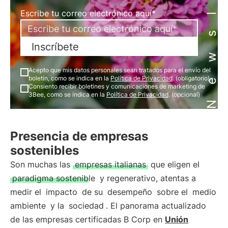
Newsletter
Escribe tu correo electrónico aquí*
Inscríbete
Acepto que mis datos personales sean tratados para el envío del
boletín, como se indica en la
Política de Privacidad
. (obligatorio)
Consiento recibir boletines y comunicaciones de marketing de
3Bee, como se indica en la
Política de Privacidad
. (opcional)
Presencia de empresas
sostenibles
Son muchas las
empresas italianas
que eligen el
paradigma sostenible
y regenerativo, atentas a
medir el
impacto
de su
desempeño
sobre el
medio
ambiente
y la
sociedad
. El panorama actualizado
de las empresas certificadas B Corp en
Unión