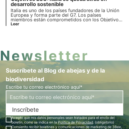
gestionar los riesgos y reducir los costes.
desarrollo sostenible
Italia es uno de los países fundadores de la Unión
Europea y forma parte del G7. Los países
miembros están comprometidos con los Objetivos
de Desarrollo Sostenible de la Agenda 2030 para
Leer
la Protección de la Biodiversidad. Por desgracia, el
informe ASviS muestra una desaceleración
significativa en Italia.
Newsletter
Suscríbete al Blog de abejas y de la
biodiversidad
Escribe tu correo electrónico aquí*
Inscríbete
Acepto que mis datos personales sean tratados para el envío del
boletín, como se indica en la
Política de Privacidad
. (obligatorio)
Consiento recibir boletines y comunicaciones de marketing de 3Bee,