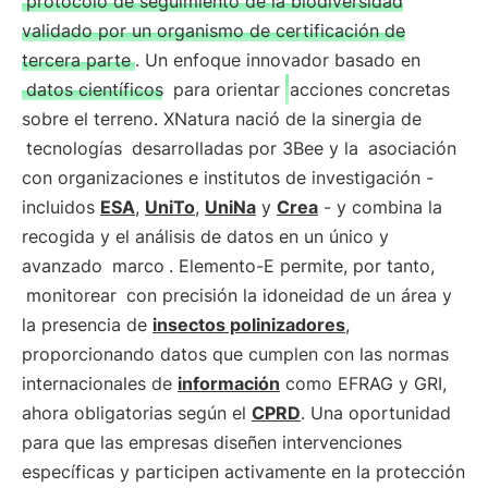
protocolo de seguimiento de la biodiversidad
validado por un organismo de certificación de
tercera parte
. Un enfoque innovador basado en
datos científicos
para orientar
acciones concretas
sobre el terreno. XNatura nació de la sinergia de
tecnologías
desarrolladas por 3Bee y la
asociación
con organizaciones e institutos de investigación -
incluidos
ESA
,
UniTo
,
UniNa
y
Crea
- y combina la
recogida y el análisis de datos en un único y
avanzado
marco
. Elemento-E permite, por tanto,
monitorear
con precisión la idoneidad de un área y
la presencia de
insectos polinizadores
,
proporcionando datos que cumplen con las normas
internacionales de
información
como EFRAG y GRI,
ahora obligatorias según el
CPRD
. Una oportunidad
para que las empresas diseñen intervenciones
específicas y participen activamente en la protección