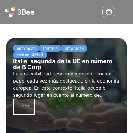
empresas
trentino
empresas
sostenibilidad
Italia, segunda de la UE en número
de B Corp
La sostenibilidad económica desempeña un
papel cada vez más destacado en la economía
europea. En este contexto, Italia ocupa el
segundo lugar en cuanto al número de
empresas comprometidas con la mejora de la
Leer
sostenibilidad en sus procesos de producción.
En este artículo nos adentramos en el mundo
de las empresas B analizando algunas
investigaciones.