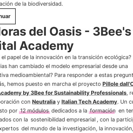
ción de la biodiversidad.
nuar
doras del Oasis - 3Bee's
ital Academy
 el papel de la innovación en la transición ecológica
gias han cambiado el modelo empresarial desde una
tiva medioambiental? Para responder a estas pregunt
ás, hemos puesto en marcha el proyecto
Pillole dall'
 Academy by 3Bee for Sustainability Professionals
, 
boración con
Neutralia
y
Italian Tech Academy
. Un c
sto por
12 módulos
dedicados a la
formación
en te
nados con la
sostenibilidad empresarial
, con la partic
xpertos
del mundo de la investigación, la innovación,