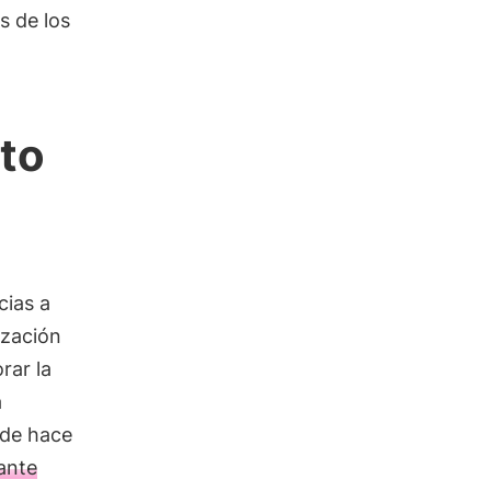
s de los
nto
cias a
ización
rar la
a
sde hace
iante