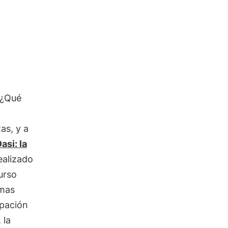
? ¿Qué
as, y a
Oasi: la
realizado
urso
mas
ipación
 la