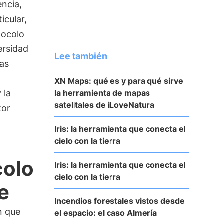
encia,
icular,
tocolo
ersidad
Lee también
ías
XN Maps: qué es y para qué sirve
la herramienta de mapas
 la
satelitales de iLoveNatura
tor
Iris: la herramienta que conecta el
cielo con la tierra
colo
Iris: la herramienta que conecta el
cielo con la tierra
e
Incendios forestales vistos desde
n que
el espacio: el caso Almería