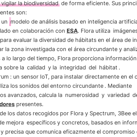
vigilar la biodiversidad
de forma eficiente. Sus princ
ntes son:
: un
modelo de análisis basado en inteligencia artificia
llado en colaboración con
ESA
. Flora utiliza
imágenes
para evaluar la diversidad de hábitats en el área de in
 la zona investigada con el área circundante y anali
a lo largo del tiempo, Flora proporciona información
a sobre la
calidad
y la
integridad
del
hábitat
.
rum
: un sensor IoT, para instalar directamente en el
liza los sonidos del entorno circundante
. Mediante
os avanzados, calcula la
numerosidad
y
variedad
d
adores
presentes.
 de los datos recogidos por Flora y Spectrum, 3Bee e
de mejora
específicos y concretos, basados en info
a y precisa que comunica eficazmente el compromiso 