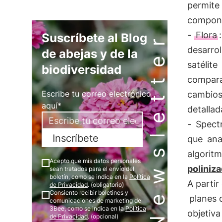
permite
compone
Newsletter
-
Flora
Suscríbete al Blog
desarro
de abejas y de la
satélite
biodiversidad
comparar
Escribe tu correo electrónico
cambios 
aquí*
detallad
-
Spect
Inscríbete
que
ana
algoritm
Acepto que mis datos personales
poliniz
sean tratados para el envío del
boletín, como se indica en la
Política
A partir
de Privacidad
. (obligatorio)
Consiento recibir boletines y
planes 
comunicaciones de marketing de
3Bee, como se indica en la
Política
objetiv
de Privacidad
. (opcional)