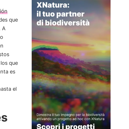
ción
ades que
. A
co
en
stos
los que
unta es
asta el
es