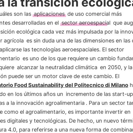
a la transición ecológic
uáles son las
aplicaciones
de uso comercial más
ntes desarrolladas en el
sector aeroespacial
que aug
sición ecológica cada vez más impulsada por la inno
r agrícola
es sin duda una de las dimensiones en las
plicarse las tecnologías aeroespaciales. El sector
mentario
es uno de los que requiere un cambio fund
 quiere
alcanzar la neutralidad climática
en 2050, y la
ón puede ser un motor clave de este cambio. El
orio Food Sustainability del Politecnico di Milano
h
do en los últimos años un
incremento de las start-u
s a la innovación agroalimentaria
. Para un sector ta
e como el agroalimentario, es importante invertir en
es digitales y tecnológicas. De hecho, un nuevo térm
ura 4.0, para referirse a una nueva forma de combinar