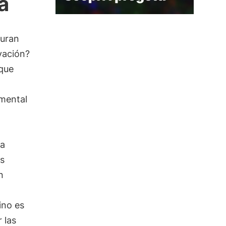
a
uran
vación?
 que
amental
a
ps
n
ino es
 las