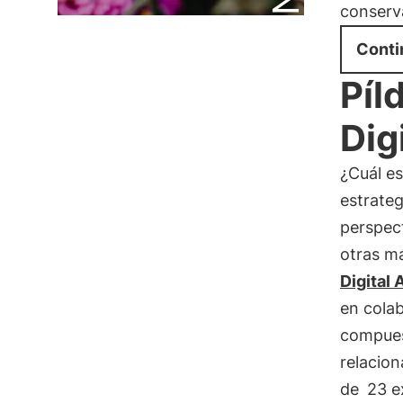
conserva
Conti
Píl
Dig
¿Cuál es
estrate
perspec
otras m
Digital
en cola
compue
relacio
de
23 e