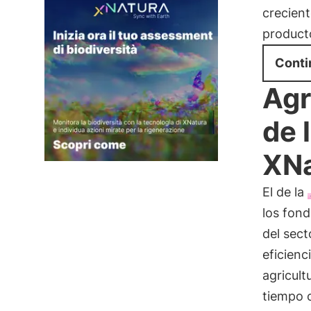
crecient
product
Conti
Agr
de 
XNa
El de la
los fon
del sect
eficienc
agricult
tiempo 