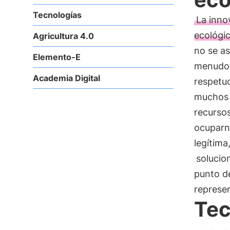
Tecnologías
La inno
ecológi
Agricultura 4.0
no se as
Elemento-E
menudo 
Academia Digital
respetu
muchos 
recurso
ocuparn
legítima
solucio
punto d
represe
Tec