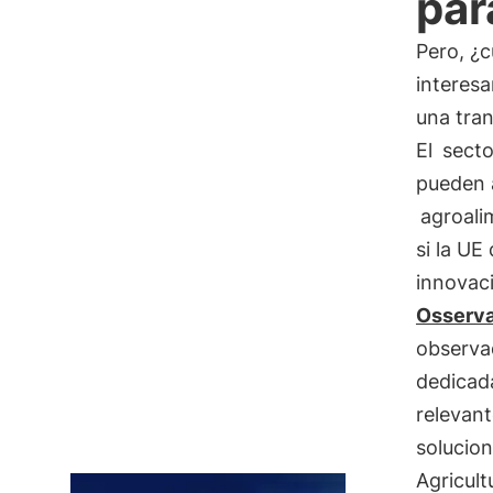
par
Pero, ¿c
interesa
una tran
El
secto
pueden a
agroali
si la UE
innovaci
Osservat
observa
dedicada
relevant
solucion
Agricult