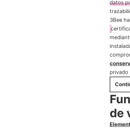
datos po
trazabil
3Bee ha
certifi
mediante
instalad
comprom
conserv
privado 
Conti
Fun
de 
Elemen