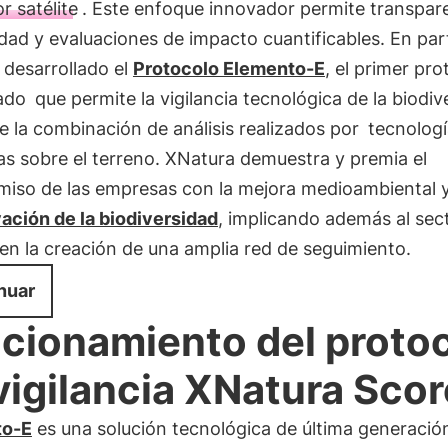
r satélite
. Este enfoque innovador permite transpar
idad y evaluaciones de impacto cuantificables. En part
 desarrollado el
Protocolo Elemento-E
, el primer pro
cado
que permite la vigilancia tecnológica de la biodiv
 la combinación de análisis realizados por
tecnolog
as sobre el terreno. XNatura demuestra y premia el
iso de las empresas con la mejora medioambiental y
ación de la biodiversidad
, implicando además al sec
en la creación de una amplia red de seguimiento.
nuar
cionamiento del proto
vigilancia XNatura Scor
to-E
es una solución tecnológica de última generació