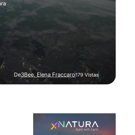
ara
De
3Bee, Elena Fraccaro
179 Vistas