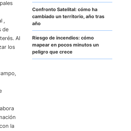
ipales
Confronto Satelital: cómo ha
cambiado un territorio, año tras
l
,
año
 de
Riesgo de incendios: cómo
terés. Al
mapear en pocos minutos un
zar los
peligro que crece
 campo,
e
labora
rmación
con la