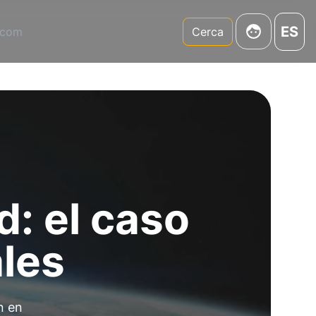
ES
.com
Cerca
d: el caso
ales
n en