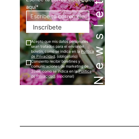
Newsletter
aquí*
Inscríbete
Acepto que mis datos personales
sean tratados para el envío del
boletín, como se indica en la
Política
de Privacidad
. (obligatorio)
Consiento recibir boletines y
comunicaciones de marketing de
3Bee, como se indica en la
Política
de Privacidad
. (opcional)