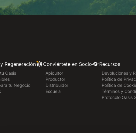
 y Regeneración
Conviértete en Socio
Recursos
tu Oasis
Apicultor
Devoluciones y 
ibles
Productor
Política de Priva
para tu Negocio
Distribuidor
Política de Cooki
s
Escuela
Términos y Condi
Protocolo Oasis 