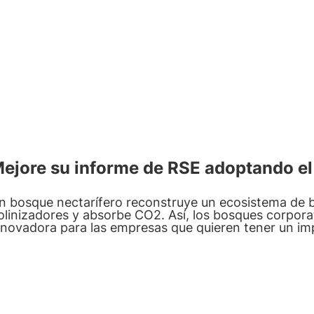
ejore su informe de RSE adoptando e
n bosque nectarífero reconstruye un ecosistema de 
olinizadores
y
absorbe CO2
. Así, los bosques corpora
nnovadora para las empresas que quieren tener un im
mbiente.