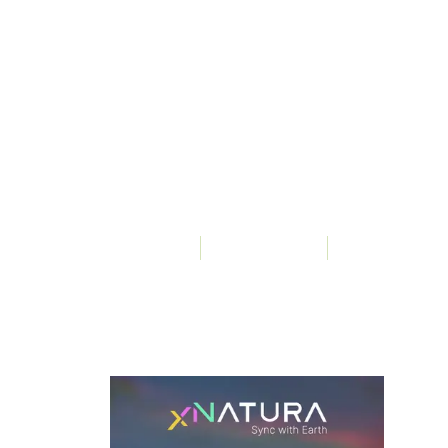
De
undefined
undefined Vistas