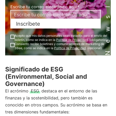
Newsletter
Escribe tu correo electrónico aquí*
Inscríbete
Acepto que mis datos personales sean tratados para el envío del
boletín, como se indica en la
Política de Privacidad
. (obligatorio)
Consiento recibir boletines y comunicaciones de marketing de
3Bee, como se indica en la
Política de Privacidad
. (opcional)
Significado de ESG
(Environmental, Social and
Governance)
El acrónimo
ESG
destaca en el entorno de las
finanzas y la sostenibilidad, pero también es
conocido en otros campos. Su acrónimo se basa en
tres dimensiones fundamentales: