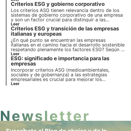
Criterios ESG y gobierno corporativo
impacto social de la empresa en las partes
interesadas, como empleados, comunidades
Los criterios ASG tienen relevancia dentro de los
locales, clientes y proveedores.
sistemas de gobierno corporativo de una empresa
y son un factor crucial para distinguir a las
organizaciones que consideran la sostenibilidad en
Leer
Criterios ESG y transición de las empresas
el núcleo de su modelo de negocio de aquellas que
la abordan por razones de comunicación externa.
italianas y europeas
¿En qué punto se encuentran las empresas
italianas en el camino hacia el desarrollo sostenible
respetando plenamente los factores ESG? Según el
ESG Outlook del CRIF, Italia se encuentra en la
Leer
ESG: significado e importancia para las
dirección correcta, pero la transición hacia los
objetivos de protección de la biodiversidad de la
empresas
Agenda 2030 aún está lejos.
Incorporar criterios ASG (medioambientales,
sociales y de gobernanza) a las estrategias
empresariales es crucial para mejorar los
resultados. En este artículo profundizamos en el
Leer
significado de los criterios ASG, su naturaleza e
importancia para empresas e inversores.
Newsletter