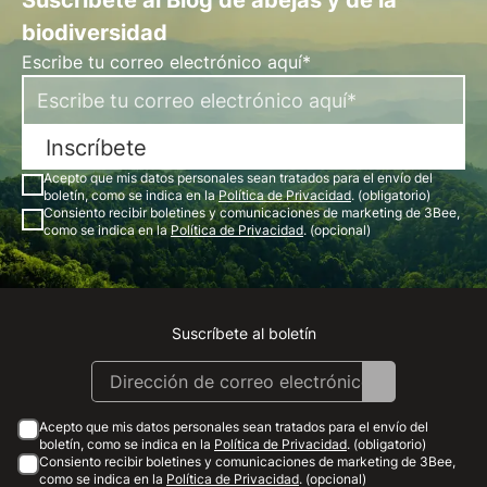
Suscríbete al Blog de abejas y de la
biodiversidad
Escribe tu correo electrónico aquí*
Inscríbete
Acepto que mis datos personales sean tratados para el envío del
boletín, como se indica en la
Política de Privacidad
. (obligatorio)
Consiento recibir boletines y comunicaciones de marketing de 3Bee,
como se indica en la
Política de Privacidad
. (opcional)
Suscríbete al boletín
Instagram
Facebook
Linkedin
Youtube
Acepto que mis datos personales sean tratados para el envío del
boletín, como se indica en la
Política de Privacidad
. (obligatorio)
Consiento recibir boletines y comunicaciones de marketing de 3Bee,
como se indica en la
Política de Privacidad
. (opcional)