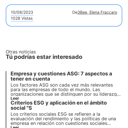
10/08/2023
De
3Bee, Elena Fraccaro
1028 Vistas
Otras noticias
Tú podrías estar interesado
Empresa y cuestiones ASG: 7 aspectos a
tener en cuenta
Los factores ASG son cada vez más relevantes
para las empresas de todo el mundo. Las
organizaciones que se distinguen por su liderazgo
en estas cuestiones muestran un compromiso real
Leer
Criterios ESG y aplicación en el ámbito
con el crecimiento al integrar las cuestiones ASG
en su estrategia corporativa.
social "S
Los criterios sociales ESG se refieren a la
evaluación del rendimiento y las políticas de una
empresa en relación con cuestiones sociales
relevantes. Estos criterios tienen en cuenta el
Leer