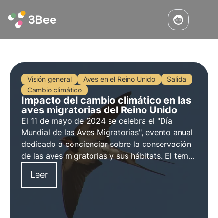
Visión general
Aves en el Reino Unido
Salida
Cambio climático
Impacto del cambio climático en las
aves migratorias del Reino Unido
El 11 de mayo de 2024 se celebra el "Día
Mundial de las Aves Migratorias", evento anual
dedicado a concienciar sobre la conservación
de las aves migratorias y sus hábitats. El tema
de este año, "los insectos", pretende destacar
Leer
la importante relación entre las aves
migratorias y los insectos.