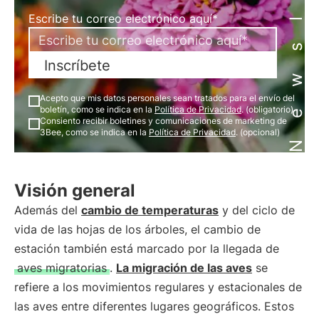
Newsletter
Escribe tu correo electrónico aquí*
Inscríbete
Acepto que mis datos personales sean tratados para el envío del
boletín, como se indica en la
Política de Privacidad
. (obligatorio)
Consiento recibir boletines y comunicaciones de marketing de
3Bee, como se indica en la
Política de Privacidad
. (opcional)
Visión general
Además del
cambio de temperaturas
y del ciclo de
vida de las hojas de los árboles, el cambio de
estación también está marcado por la llegada de
aves migratorias
.
La migración de las aves
se
refiere a los movimientos regulares y estacionales de
las aves entre diferentes lugares geográficos. Estos