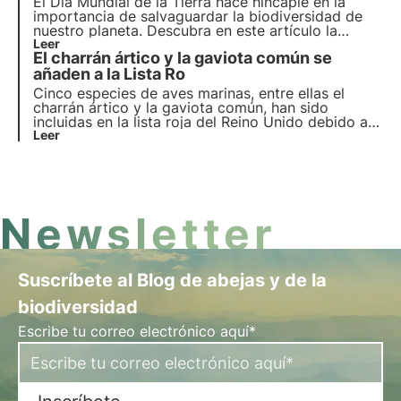
El Día Mundial de la Tierra hace hincapié en la
importancia de salvaguardar la biodiversidad de
nuestro planeta. Descubra en este artículo la
historia del Día de la Tierra, el lema de 2024 y el
Leer
El charrán ártico y la gaviota común se
compromiso de 3Bee con la vigilancia y protección
de los insectos polinizadores.
añaden a la Lista Ro
Cinco especies de aves marinas, entre ellas el
charrán ártico y la gaviota común, han sido
incluidas en la lista roja del Reino Unido debido al
grave declive de sus poblaciones. Este es el
Leer
formato 3Bee para noticias sostenibles en menos
de 1 minuto: ¡descubra los hechos clave y
comparta la noticia
Newsletter
Suscríbete al Blog de abejas y de la
biodiversidad
Escribe tu correo electrónico aquí*