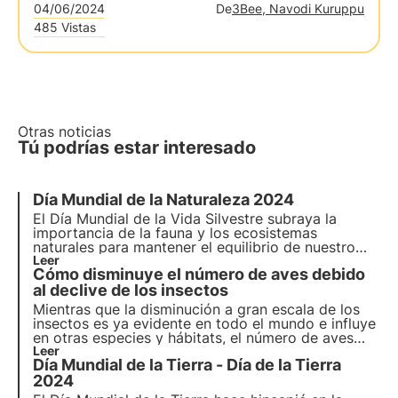
04/06/2024
De
3Bee, Navodi Kuruppu
485 Vistas
Otras noticias
Tú podrías estar interesado
Día Mundial de la Naturaleza 2024
El Día Mundial de la Vida Silvestre subraya la
importancia de la fauna y los ecosistemas
naturales para mantener el equilibrio de nuestro
planeta. Descubre en este artículo la historia del
Leer
Cómo disminuye el número de aves debido
Día Mundial de la Vida Silvestre, el lema de 2024 y
el compromiso de 3Bee con el seguimiento y la
al declive de los insectos
regeneración de la biodiversidad.
Mientras que la disminución a gran escala de los
insectos es ya evidente en todo el mundo e influye
en otras especies y hábitats, el número de aves
también se ha desplomado en los últimos años.
Leer
Día Mundial de la Tierra - Día de la Tierra
¿Hasta qué punto su declive está relacionado o
incluso causado directamente por la pérdida de
2024
insectos?