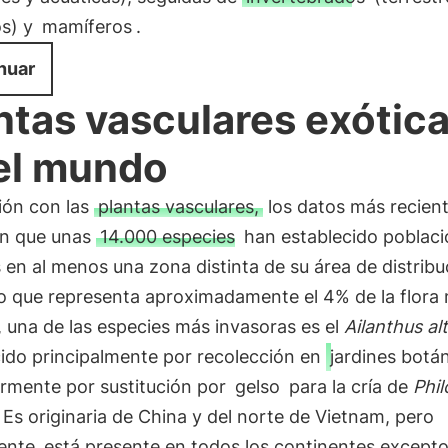
os) y
mamíferos
.
nuar
ntas vasculares exótic
el mundo
ión con las
plantas vasculares,
los datos más recien
n que unas
14.000 especies
han establecido poblac
 en al menos una zona distinta de su área de distribu
lo que representa aproximadamente el 4% de la flora 
a, una de las especies más invasoras es el
Ailanthus al
cido principalmente por recolección en
jardines botá
ormente por sustitución por
gelso
para la cría de
Phi
. Es originaria de China y del norte de Vietnam, pero
ente
está presente en todos los continentes excepto