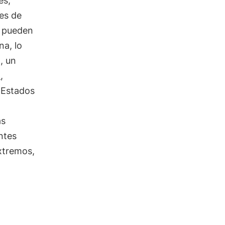
es,
es de
s pueden
na, lo
, un
)
,
n Estados
as
entes
xtremos,