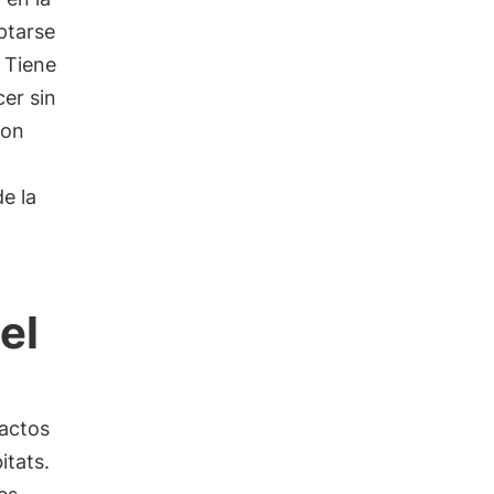
ptarse
 Tiene
er sin
con
e la
el
pactos
itats.