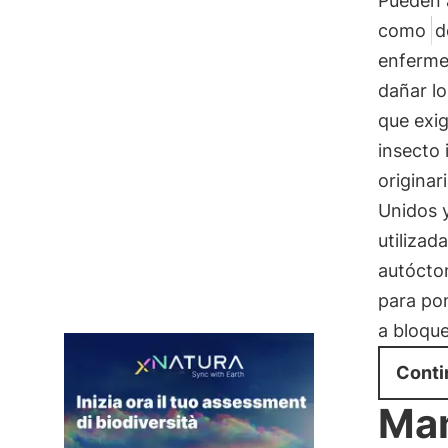
Pueden 
como
d
enferme
dañar lo
que exig
insecto 
originar
Unidos 
utilizad
autócton
para po
a bloque
Conti
Mam