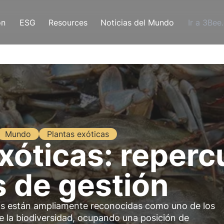
ón
ESG
Resources
Noticias del Mundo
Ir a 3Bee
Mundo
Plantas exóticas
xóticas: reperc
s de gestión
oras están ampliamente reconocidas como uno de los
de la biodiversidad, ocupando una posición de