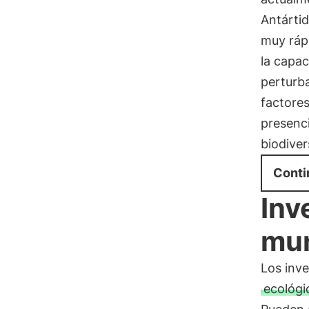
Antárti
muy rápi
la capac
perturb
factore
presenci
biodiver
Conti
Inv
mu
Los inv
ecológi