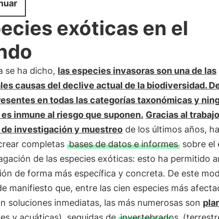
nuar
ecies exóticas en el
ndo
 se ha dicho,
las especies invasoras son una de las
les causas del declive actual de la biodiversidad. D
resentes en todas las categorías taxonómicas y nin
 es inmune al riesgo que suponen.
Gracias al trabaj
 de investigación y muestreo
de los últimos años, ha
 crear completas
bases de datos e informes
sobre el
gación de las especies exóticas: esto ha permitido a
ción de forma más específica y concreta. De este mod
e manifiesto que, entre las cien especies más afect
an soluciones inmediatas, las más numerosas son
pla
res y acuáticas), seguidas de
invertebrados
(terrestr