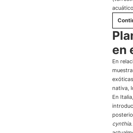
acuátic
Conti
Pla
en 
En relac
muestra
exóticas
nativa, 
En Itali
introdu
posteri
cynthia
actualm