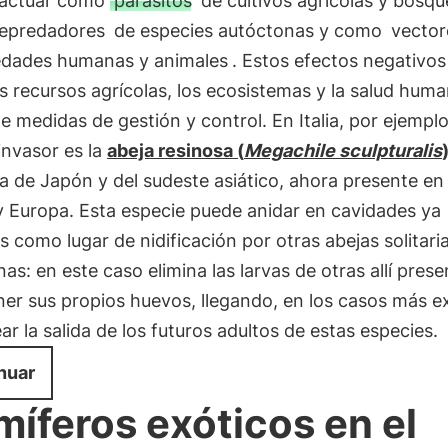
actuar como
parásitos
de cultivos agrícolas y bosqu
epredadores
de especies autóctonas y como
vector
dades humanas y animales
. Estos efectos negativo
s recursos agrícolas, los ecosistemas y la salud huma
e medidas de gestión y control. En Italia, por ejemplo
invasor es la
abeja resinosa (
Megachile sculpturalis
ia de Japón y del sudeste asiático, ahora presente e
y Europa. Esta especie puede anidar en cavidades ya
as como lugar de nidificación por otras abejas solitari
as: en este caso elimina las larvas de otras allí pres
ner sus propios huevos, llegando, en los casos más e
ar la salida de los futuros adultos de estas especies.
nuar
íferos exóticos en el