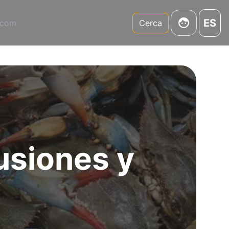
ES
.com
Cerca
usiones y