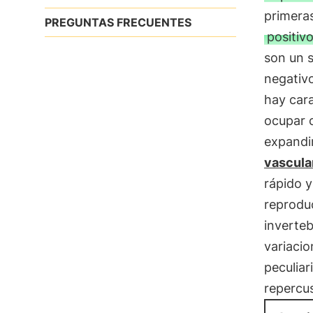
primera
PREGUNTAS FRECUENTES
positiv
son un s
negativ
hay cara
ocupar 
expandi
vascula
rápido 
reproduc
inverteb
variacio
peculiar
repercus