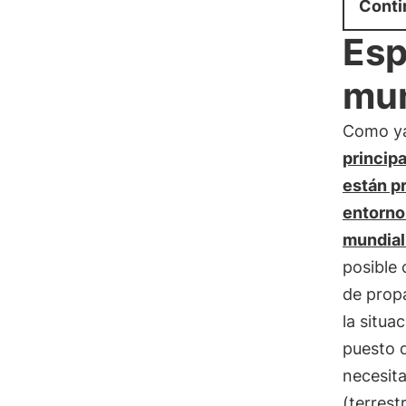
Conti
Esp
mu
Como ya
principa
están p
entorno
mundial
posible
de propa
la situa
puesto d
necesit
(terrest