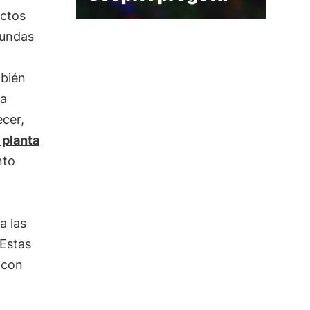
ectos
gundas
mbién
ra
cer,
 planta
nto
a las
 Estas
 con