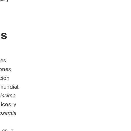
as
tes
iones
ción
mundial.
tissima
,
nicos
y
losamia
 en la