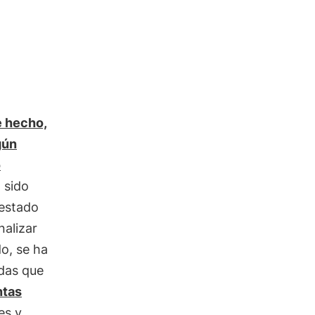
e hecho,
gún
o
 sido
 estado
nalizar
o, se ha
adas que
ntas
es y