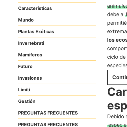
animale
Características
debe a
Mundo
permitié
extrema
Plantas Exóticas
los eco
Invertebrati
comporta
Mamíferos
ciclo de
especies
Futuro
Conti
Invasiones
Car
Limiti
Gestión
esp
PREGUNTAS FRECUENTES
Debido 
PREGUNTAS FRECUENTES
especie