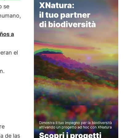
o se
 humano,
ños a
eran el
n.
re
a de las