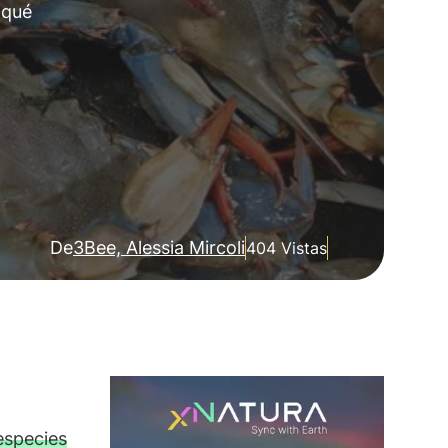
 qué
De
3Bee, Alessia Mircoli
404 Vistas
especies