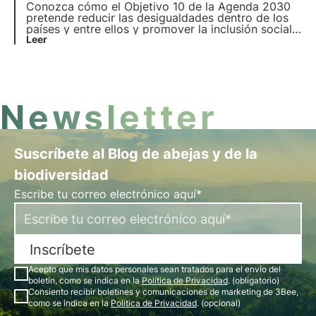
Conozca cómo el Objetivo 10 de la Agenda 2030
pretende reducir las desigualdades dentro de los
países y entre ellos y promover la inclusión social,
económica y política. Explore las principales
Leer
causas de las desigualdades mundiales y
nacionales y las soluciones innovadoras.
Newsletter
Suscríbete al Blog de abejas y de la
biodiversidad
Escribe tu correo electrónico aquí*
Inscríbete
Acepto que mis datos personales sean tratados para el envío del
boletín, como se indica en la
Política de Privacidad
. (obligatorio)
Consiento recibir boletines y comunicaciones de marketing de 3Bee,
como se indica en la
Política de Privacidad
. (opcional)