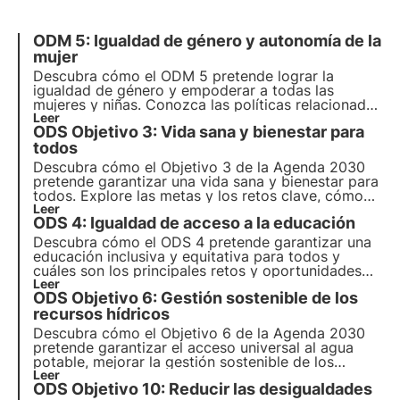
ODM 5: Igualdad de género y autonomía de la
mujer
Descubra cómo el ODM 5 pretende lograr la
igualdad de género y empoderar a todas las
mujeres y niñas. Conozca las políticas relacionadas
con el Objetivo 5 y las intervenciones llevadas a
Leer
ODS Objetivo 3: Vida sana y bienestar para
cabo durante la pandemia. Lea el artículo para
comprender su importancia y los retos pendientes.
todos
Descubra cómo el Objetivo 3 de la Agenda 2030
pretende garantizar una vida sana y bienestar para
todos. Explore las metas y los retos clave, cómo
avanza Italia hacia la consecución de estos
Leer
ODS 4: Igualdad de acceso a la educación
objetivos y cómo pueden contribuir las empresas a
este objetivo.
Descubra cómo el ODS 4 pretende garantizar una
educación inclusiva y equitativa para todos y
cuáles son los principales retos y oportunidades
para alcanzar este objetivo. Descubra también
Leer
ODS Objetivo 6: Gestión sostenible de los
cómo 3Bee promueve la educación y la formación
medioambiental para adultos.
recursos hídricos
Descubra cómo el Objetivo 6 de la Agenda 2030
pretende garantizar el acceso universal al agua
potable, mejorar la gestión sostenible de los
recursos hídricos y el saneamiento, y proteger los
Leer
ODS Objetivo 10: Reducir las desigualdades
ecosistemas acuáticos.