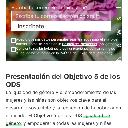
Newsletter
Escribe tu correo electrónico aquí*
Inscríbete
Acepto que mis datos personales sean tratados para el envío del
boletín, como se indica en la
Política de Privacidad
. (obligatorio)
Consiento recibir boletines y comunicaciones de marketing de
3Bee, como se indica en la
Política de Privacidad
. (opcional)
Presentación del Objetivo 5 de los
ODS
La igualdad de género y el empoderamiento de las
mujeres y las niñas son objetivos clave para el
desarrollo sostenible y la reducción de la pobreza en
el mundo. El Objetivo 5 de los ODS
Igualdad de
género
y empoderar a todas las mujeres y niñas