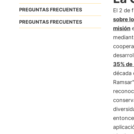
PREGUNTAS FRECUENTES
El 2 de 
sobre l
PREGUNTAS FRECUENTES
misión
e
mediante
cooperac
desarrol
35% de 
década d
Ramsar"
reconoce
conserva
diversi
entonce
aplicac