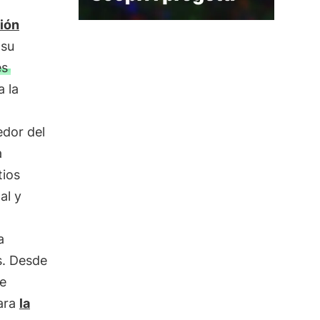
ión
 su
es
a la
edor del
a
tios
al y
a
s. Desde
e
para
la