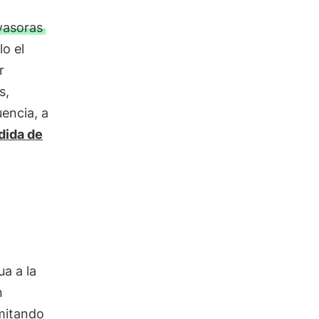
vasoras
lo el
r
s,
encia, a
dida de
a a la
n
imitando