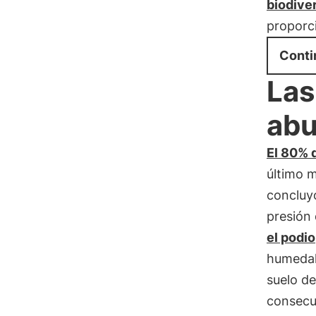
biodive
proporc
Conti
Las
abu
El 80% d
último m
concluyó
presión
el podio
humedale
suelo de
consecue