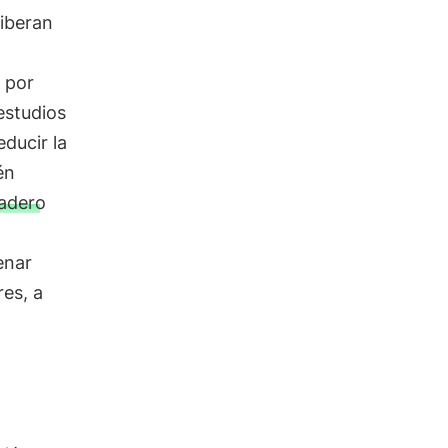
liberan
 por
 estudios
ducir la
én
nadero
enar
res, a