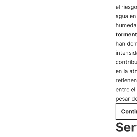
el riesg
agua en 
humedal
torment
han dem
intensid
contribu
en la a
retiene
entre el
pesar de
Conti
Ser