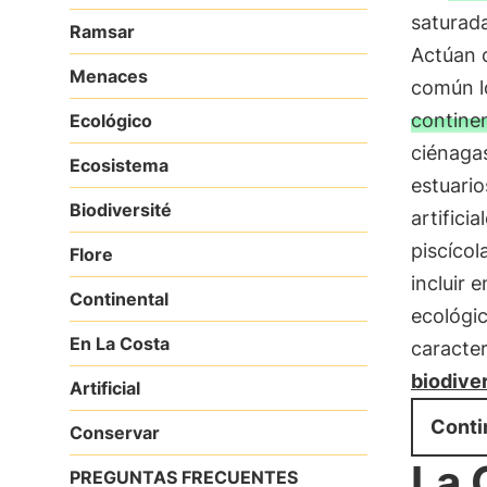
saturad
Ramsar
Actúan c
Menaces
común l
contine
Ecológico
ciénaga
Ecosistema
estuario
Biodiversité
artifici
piscícol
Flore
incluir 
Continental
ecológi
En La Costa
caracter
biodive
Artificial
Conti
Conservar
La 
PREGUNTAS FRECUENTES