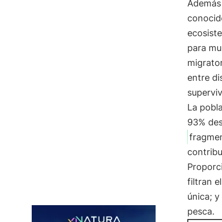
Además 
conocido
ecosist
para m
migrator
entre di
superviv
La pobl
93% des
fragme
contribu
Proporc
filtran 
única; y
pesca.