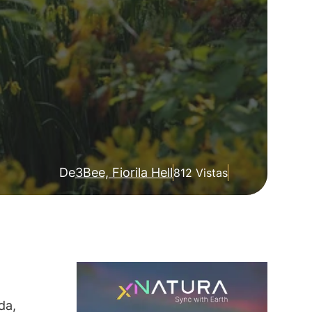
De
3Bee, Fiorila Hell
812 Vistas
da,