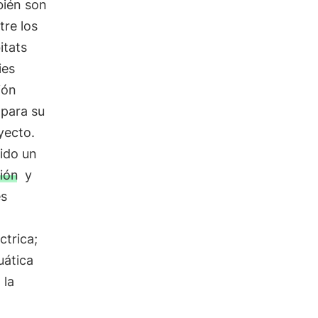
bién son
tre los
itats
ies
ión
 para su
yecto.
ido un
ión
y
es
ctrica;
uática
 la