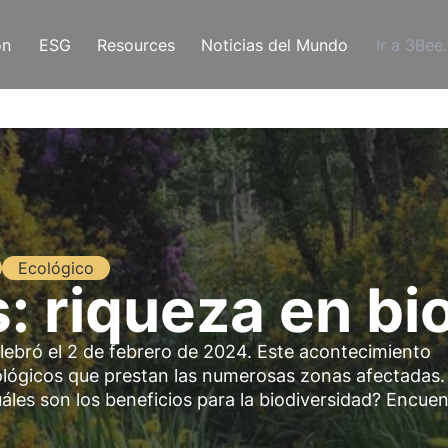
ón
ESG
Resources
Noticias del Mundo
Ir a 3Bee
Ecológico
 riqueza en bi
lebró el 2 de febrero de 2024. Este acontecimiento
cológicos que prestan las numerosas zonas afectadas.
uáles son los beneficios para la biodiversidad? Encuen