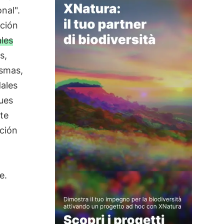
nal".
ación
les
s,
ismas,
dales
ques
ite
ación
e.