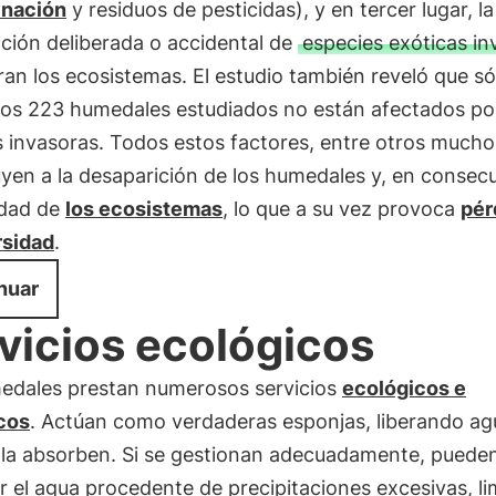
nación
y residuos de pesticidas), y en tercer lugar, la
ción deliberada o accidental de
especies exóticas in
ran los ecosistemas. El estudio también reveló que só
los 223 humedales estudiados no están afectados po
 invasoras. Todos estos factores, entre otros mucho
yen a la desaparición de los humedales y, en consecu
lidad de
los ecosistemas
, lo que a su vez provoca
pér
rsidad
.
nuar
vicios ecológicos
edales prestan numerosos servicios
ecológicos e
icos
. Actúan como verdaderas esponjas, liberando agu
 la absorben. Si se gestionan adecuadamente, puede
 el agua procedente de precipitaciones excesivas, l