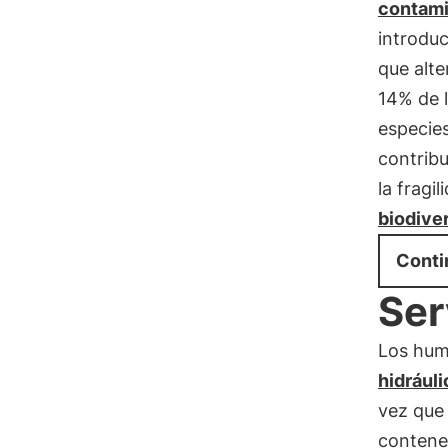
contami
introduc
que alte
14% de 
especies
contribu
la fragi
biodive
Conti
Ser
Los hum
hidrául
vez que
contener