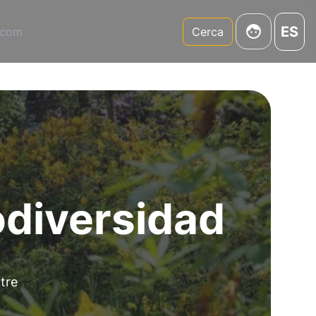
ES
.com
Cerca
odiversidad
tre