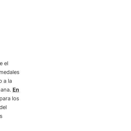
e el
umedales
 a la
mana.
En
para los
del
s