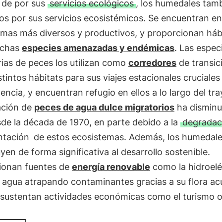
de por sus
servicios ecológicos
, los humedales tam
s por sus servicios ecosistémicos. Se encuentran en
emas más diversos y productivos, y proporcionan háb
uchas
especies amenazadas y endémicas
. Las espec
ias de peces los utilizan como
corredores
de transic
stintos hábitats para sus viajes estacionales cruciales
encia, y encuentran refugio en ellos a lo largo del tra
ación de
peces de agua dulce migratorios
ha disminu
de la década de 1970, en parte debido a la
degradac
ntación
de estos ecosistemas. Además, los humedal
yen de forma significativa al desarrollo sostenible.
ionan fuentes de
energía renovable
como la hidroelé
el agua atrapando contaminantes gracias a su flora ac
 sustentan actividades económicas como el turismo o