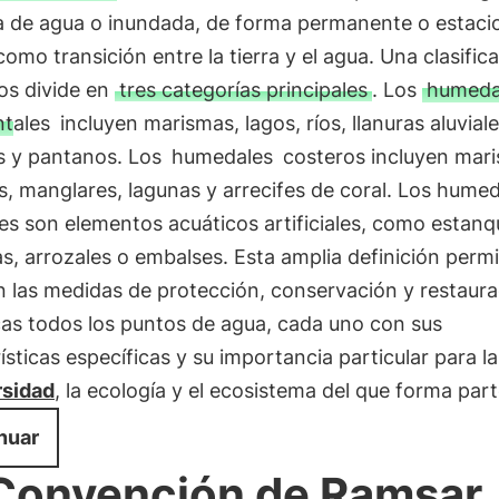
a de agua o inundada, de forma permanente o estacio
omo transición entre la tierra y el agua. Una clasific
os divide en
tres categorías principales
. Los
humeda
ntales
incluyen marismas, lagos, ríos, llanuras aluviale
s y pantanos. Los
humedales
costeros incluyen mar
s, manglares, lagunas y arrecifes de coral. Los hume
ales son elementos acuáticos artificiales, como estan
as, arrozales o embalses. Esta amplia definición perm
en las medidas de protección, conservación y restaur
cas todos los puntos de agua, cada uno con sus
ísticas específicas y su importancia particular para la
rsidad
, la ecología y el ecosistema del que forma part
nuar
Convención de Ramsar