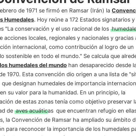
febrero de 1971 se firmó en Ramsar (Irán) la
Convenc
os Humedales
. Hoy reúne a 172 Estados signatarios y
s "La conservación y el uso racional de los
humedal
 acciones locales, regionales y nacionales y gracias 
ión internacional, como contribución al logro de un
lo sostenible en todo el mundo." Se calcula que alred
los humedales del mundo
han desaparecido desde l
e 1970. Esta convención dio origen a una lista de "si
 que designan humedales de importancia internacion
n su valor para la humanidad. En un principio, la
ción de estas zonas tenía como objetivo preservar l
dad de
aves acuáticas
que encuentran refugio en ella
s, la Convención de Ramsar ha ampliado su ámbito d
ión para reconocer la importancia de los humedales 