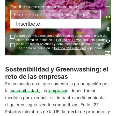
Newsletter
Escribe tu correo electrónico aquí*
Inscríbete
Acepto que mis datos personales sean tratados para el envío del
boletín, como se indica en la
Política de Privacidad
. (obligatorio)
Consiento recibir boletines y comunicaciones de marketing de
3Bee, como se indica en la
Política de Privacidad
. (opcional)
Sostenibilidad y Greenwashing: el
reto de las empresas
En un mundo en el que aumenta la preocupación por
la
sostenibilidad
, las
empresas
deben tomar
medidas para
reducir
su
impacto medioambiental
si quieren seguir siendo competitivas. En los 27
Estados miembros de la UE, la oferta de productos y