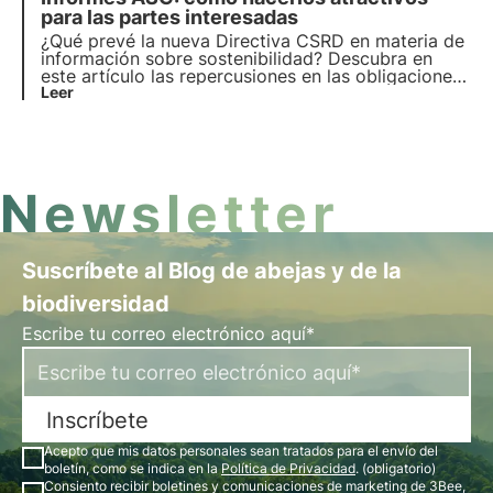
profesionales de la sostenibilidad.
para las partes interesadas
¿Qué prevé la nueva Directiva CSRD en materia de
información sobre sostenibilidad? Descubra en
este artículo las repercusiones en las obligaciones
de las empresas. Aprende más con las Píldoras del
Leer
Oasis, la Academia Digital de 3Bee para
profesionales de la sostenibilidad.
Newsletter
Suscríbete al Blog de abejas y de la
biodiversidad
Escribe tu correo electrónico aquí*
Inscríbete
Acepto que mis datos personales sean tratados para el envío del
boletín, como se indica en la
Política de Privacidad
. (obligatorio)
Consiento recibir boletines y comunicaciones de marketing de 3Bee,