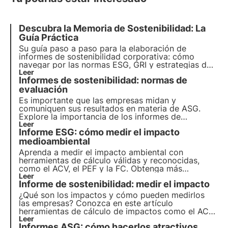
Descubra la Memoria de Sostenibilidad: La
Guía Práctica
Su guía paso a paso para la elaboración de
informes de sostenibilidad corporativa: cómo
navegar por las normas ESG, GRI y estrategias de
éxito para un futuro más ecológico y responsable.
Leer
Informes de sostenibilidad: normas de
Elija 3Bee para su informe de sostenibilidad
evaluación
Es importante que las empresas midan y
comuniquen sus resultados en materia de ASG.
Explore la importancia de los informes de
sostenibilidad y el papel de las normas para lograr
Leer
Informe ESG: cómo medir el impacto
su cumplimiento. Conozca el enfoque de 3Bee y
cómo sus proyectos se alinean con los objetivos
medioambiental
globales de sostenibilidad.
Aprenda a medir el impacto ambiental con
herramientas de cálculo válidas y reconocidas,
como el ACV, el PEF y la FC. Obtenga más
información sobre la evaluación eficaz del impacto
Leer
Informe de sostenibilidad: medir el impacto
y la comunicación para su informe de
sostenibilidad ESG descargando la nueva guía
¿Qué son los impactos y cómo pueden medirlos
práctica de 3Bee.
las empresas? Conozca en este artículo
herramientas de cálculo de impactos como el ACV
y el GHG Protocol. Aprende más con las Píldoras
Leer
Informes ASG: cómo hacerlos atractivos
del Oasis, la Academia Digital de 3Bee para