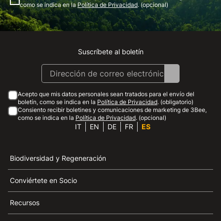
como se indica en la
Política de Privacidad
. (opcional)
Suscríbete al boletín
Instagram
Facebook
Linkedin
Youtube
Acepto que mis datos personales sean tratados para el envío del
boletín, como se indica en la
Política de Privacidad
. (obligatorio)
Consiento recibir boletines y comunicaciones de marketing de 3Bee,
como se indica en la
Política de Privacidad
. (opcional)
IT
EN
DE
FR
ES
Biodiversidad y Regeneración
Conviértete en Socio
Recursos