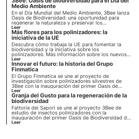
3Bee: Oasis de biodiversidad para el Día del
biodiversidad
se encuentran para crear un
futuro
más verde para las empresas y el planeta.
Medio Ambiente
En el Día Mundial del Medio Ambiente, 3Bee lanza
Oasis de Biodiversidad
: una oportunidad para
regenerar la
naturaleza
y preservar los
polinizadores
Leer
. Únete a nosotros y descubre cómo
Más flores para los polinizadores: la
nuestra misión combina
tecnología
de vanguardia
y
iniciativa de la UE
compromiso medioambiental
.
Descubra cómo trabaja la UE para fomentar la
biodiversidad y la iniciativa sobre los
polinizadores. Más información sobre los nuevos
objetivos para 2030 y el papel de 3Bee en la
Leer
Innovar el futuro: la historia del Grupo
protección de los polinizadores con el proyecto
Oasis de Biodiversidad.
Finmatica
El Grupo Finmatica se une al proyecto de
investigación sobre polinizadores silvestres de
3Bee con la inauguración del primer Oasis de
Biodiversidad: un signo tangible de
Leer
Granja del Gusto para la regeneración de la
responsabilidad medioambiental. La entrevista con
Domenico Gualtieri, Presidente del Consejo de
biodiversidad
Administración de Finmatica.
Fattoria dei Sapori se une al proyecto 3Bee de
estudio de insectos polinizadores con la
inauguración del primer Oasis de Biodiversidad del
Véneto. Pero, ¿en qué consiste el proyecto?
Leer
Giampiero Lippolis, Director de Marketing de la
empresa, nos lo cuenta en la entrevista dedicada.