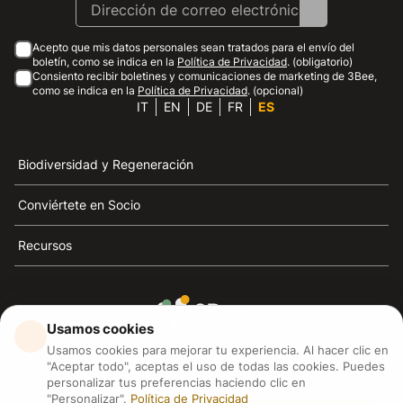
Acepto que mis datos personales sean tratados para el envío del
boletín, como se indica en la
Política de Privacidad
. (obligatorio)
Consiento recibir boletines y comunicaciones de marketing de 3Bee,
como se indica en la
Política de Privacidad
. (opcional)
IT
EN
DE
FR
ES
Biodiversidad y Regeneración
Conviértete en Socio
Recursos
Usamos cookies
3Bee es el referente de la sostenibilidad, la defensa de
Usamos cookies para mejorar tu experiencia. Al hacer clic en
las abejas y la biodiversidad
"Aceptar todo", aceptas el uso de todas las cookies. Puedes
personalizar tus preferencias haciendo clic en
"Personalizar".
Política de Privacidad
3Bee S.R.L Via Pastrengo 14, 20159, Milano (MI)