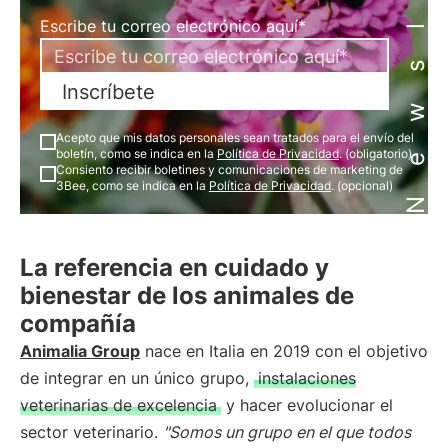
Newsletter
Escribe tu correo electrónico aquí*
Inscríbete
Acepto que mis datos personales sean tratados para el envío del
boletín, como se indica en la
Política de Privacidad
. (obligatorio)
Consiento recibir boletines y comunicaciones de marketing de
3Bee, como se indica en la
Política de Privacidad
. (opcional)
La referencia en cuidado y
bienestar de los animales de
compañía
Animalia Group
nace en Italia en 2019 con el objetivo
de integrar en un único grupo,
instalaciones
veterinarias de excelencia
y hacer evolucionar el
sector veterinario.
"Somos un grupo en el que todos