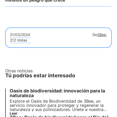
minutos un peligro que crece
21/03/2024
De
3Bee,
212 Vistas
Otras noticias
Tú podrías estar interesado
Oasis de biodiversidad: innovación para la
naturaleza
Explore el Oasis de Biodiversidad de 3Bee, un
servicio innovador para proteger y
regenerar la
naturaleza y sus polinizadores
. Únete a nuestra
misión y descubre cómo
Leer
tecnología
y