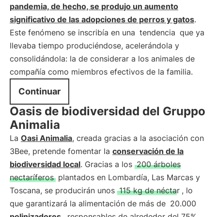
pandemia, de hecho, se produjo un aumento
significativo de las adopciones de perros y gatos
.
Este fenómeno se inscribía en una
tendencia
que ya
llevaba tiempo produciéndose, acelerándola y
consolidándola: la de considerar a los animales de
compañía como miembros efectivos de la familia.
Continuar
Oasis de biodiversidad del Gruppo
Animalia
La
Oasi Animalia
, creada gracias a la asociación con
3Bee, pretende fomentar la
conservación de la
biodiversidad local
. Gracias a los
200 árboles
nectaríferos
plantados en Lombardía, Las Marcas y
Toscana, se producirán unos
115 kg de néctar
, lo
que garantizará la alimentación de más de
20.000
polinizadores
, responsables de alrededor del 75%