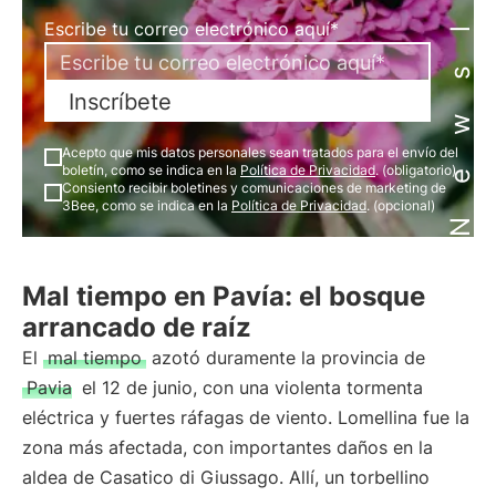
Newsletter
Escribe tu correo electrónico aquí*
Inscríbete
Acepto que mis datos personales sean tratados para el envío del
boletín, como se indica en la
Política de Privacidad
. (obligatorio)
Consiento recibir boletines y comunicaciones de marketing de
3Bee, como se indica en la
Política de Privacidad
. (opcional)
Mal tiempo en Pavía: el bosque
arrancado de raíz
El
mal tiempo
azotó duramente la provincia de
Pavia
el 12 de junio, con una violenta tormenta
eléctrica y fuertes ráfagas de viento. Lomellina fue la
zona más afectada, con importantes daños en la
aldea de Casatico di Giussago. Allí, un torbellino