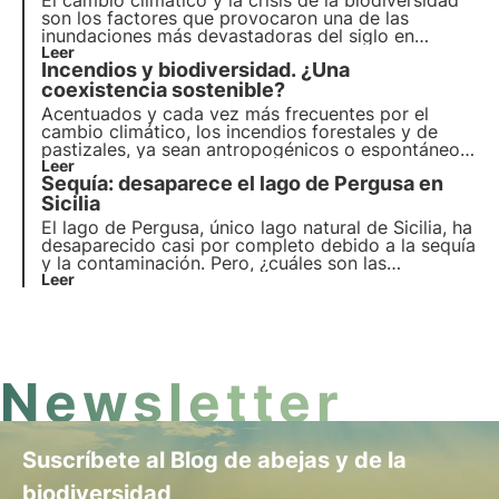
El cambio climático y la crisis de la biodiversidad
son los factores que provocaron una de las
inundaciones más devastadoras del siglo en
Emilia-Romaña. Dos riadas se sucedieron,
Leer
Incendios y biodiversidad. ¿Una
provocando la inundación de ciudades y pueblos
enteros.
coexistencia sostenible?
Acentuados y cada vez más frecuentes por el
cambio climático, los incendios forestales y de
pastizales, ya sean antropogénicos o espontáneos,
liberan enormes cantidades de CO2 y alteran el
Leer
Sequía: desaparece el lago de Pergusa en
ecosistema forestal con repercusiones diversas y a
menudo duraderas en la vegetación, el suelo y la
Sicilia
fauna.
El lago de Pergusa, único lago natural de Sicilia, ha
desaparecido casi por completo debido a la sequía
y la contaminación. Pero, ¿cuáles son las
consecuencias para el medio ambiente y la
Leer
biodiversidad? ¿Qué medidas hay que tomar? Más
información en este artículo.
Newsletter
Suscríbete al Blog de abejas y de la
biodiversidad