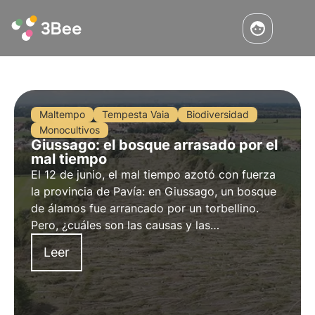
Maltempo
Tempesta Vaia
Biodiversidad
Monocultivos
Giussago: el bosque arrasado por el
mal tiempo
El 12 de junio, el mal tiempo azotó con fuerza
la provincia de Pavía: en Giussago, un bosque
de álamos fue arrancado por un torbellino.
Pero, ¿cuáles son las causas y las
consecuencias de catástrofes climáticas como
Leer
ésta? ¿Qué repercusiones tienen en la
biodiversidad? Más información en este
artículo.