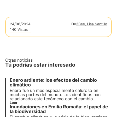
24/06/2024
De
3Bee, Lisa Santillo
140 Vistas
Otras noticias
Tú podrías estar interesado
Enero ardiente: los efectos del cambio
climático
Enero fue un mes especialmente caluroso en
muchas partes del mundo. Los científicos han
relacionado este fenómeno con el cambio
climático. Muchas zonas del mundo se enfrentan a
Leer
Inundaciones en Emilia Romaña: el papel de
incendios, sequías e inundaciones más frecuentes
e intensas, poniendo en peligro los ecosistemas y
la biodiversidad
los polinizadores.