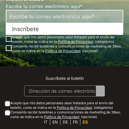
Escribe tu correo electrónico aquí*
Inscríbete
Acepto que mis datos personales sean tratados para el envío del
boletín, como se indica en la
Política de Privacidad
. (obligatorio)
Consiento recibir boletines y comunicaciones de marketing de 3Bee,
como se indica en la
Política de Privacidad
. (opcional)
Suscríbete al boletín
Instagram
Facebook
Linkedin
Youtube
Acepto que mis datos personales sean tratados para el envío del
boletín, como se indica en la
Política de Privacidad
. (obligatorio)
Consiento recibir boletines y comunicaciones de marketing de 3Bee,
como se indica en la
Política de Privacidad
. (opcional)
IT
EN
DE
FR
ES