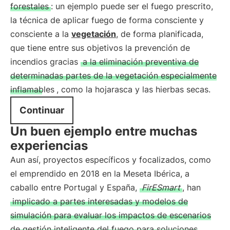
forestales
: un ejemplo puede ser el fuego prescrito,
la técnica de aplicar fuego de forma consciente y
consciente a la
vegetación
, de forma planificada,
que tiene entre sus objetivos la prevención de
incendios gracias
a la eliminación preventiva de
determinadas partes de la vegetación especialmente
inflamables
, como la hojarasca y las hierbas secas.
Continuar
Un buen ejemplo entre muchas
experiencias
Aun así, proyectos específicos y focalizados, como
el emprendido en 2018 en la Meseta Ibérica, a
caballo entre Portugal y España,
FirESmart
, han
implicado a partes interesadas y modelos de
simulación para evaluar los impactos de escenarios
de gestión inteligente del fuego para soluciones