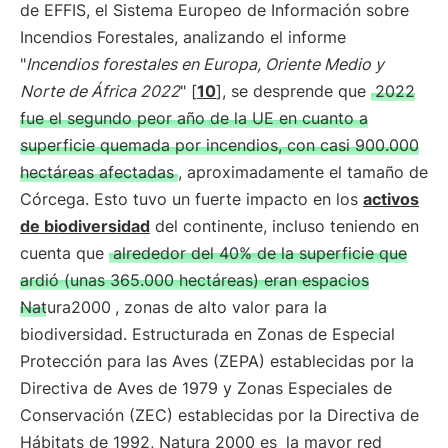
de EFFIS, el Sistema Europeo de Información sobre
Incendios Forestales, analizando el informe
"
Incendios forestales en Europa, Oriente Medio y
Norte de África 2022
" [
10
], se desprende que
2022
fue el segundo peor año de la UE en cuanto a
superficie quemada por incendios, con casi 900.000
hectáreas afectadas
, aproximadamente el tamaño de
Córcega. Esto tuvo un fuerte impacto en los
activos
de biodiversidad
del continente, incluso teniendo en
cuenta que
alrededor del 40% de la superficie que
ardió (unas 365.000 hectáreas) eran espacios
Natura2000
, zonas de alto valor para la
biodiversidad. Estructurada en Zonas de Especial
Protección para las Aves (ZEPA) establecidas por la
Directiva de Aves de 1979 y Zonas Especiales de
Conservación (ZEC) establecidas por la Directiva de
Hábitats de 1992, Natura 2000 es
la mayor red