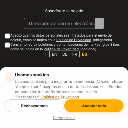
Suscríbete al boletín
Instagram
Facebook
Linkedin
Youtube
Acepto que mis datos personales sean tratados para el envío del
boletín, como se indica en la
Política de Privacidad
. (obligatorio)
Consiento recibir boletines y comunicaciones de marketing de 3Bee,
como se indica en la
Política de Privacidad
. (opcional)
IT
EN
DE
FR
ES
Biodiversidad y Regeneración
Usamos cookies
Usamos cookies para mejorar tu experiencia. Al hacer clic en
Conviértete en Socio
"Aceptar todo", aceptas el uso de todas las cookies. Puedes
personalizar tus preferencias haciendo clic en
"Personalizar".
Política de Privacidad
Recursos
Rechazar todo
Aceptar todo
Personalizar
3Bee es el referente de la sostenibilidad, la defensa de