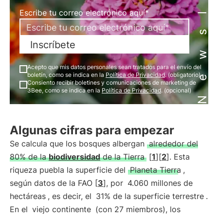
Newsletter
Escribe tu correo electrónico aquí*
Inscríbete
Acepto que mis datos personales sean tratados para el envío del
boletín, como se indica en la
Política de Privacidad
. (obligatorio)
Consiento recibir boletines y comunicaciones de marketing de
3Bee, como se indica en la
Política de Privacidad
. (opcional)
Algunas cifras para empezar
Se calcula que los bosques albergan
alrededor del
80% de la
biodiversidad
de la Tierra
[
1
][
2
]. Esta
riqueza puebla la superficie del
Planeta Tierra
,
según datos de la FAO [
3
], por
4.060 millones de
hectáreas
, es decir, el
31% de la superficie terrestre
.
En el
viejo continente
(con 27 miembros), los