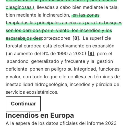
oleaginosas
), llevadas a cabo bien mediante la tala,
bien mediante la incineración,
en las zonas
templadas las principales amenazas para los bosques
son los derribos por el viento, los incendios y los
escarabajos descortezadores
[
8
].
La superficie
forestal europea está efectivamente en expansión
(un aumento del 9% de 1990 a 2020) [
9
], pero el
abandono
generalizado y frecuente y la
gestión
deficiente
ponen en peligro su integridad, funciones
y valor, con todo lo que ello conlleva en términos de
inestabilidad hidrogeológica, incendios y pérdida de
servicios ecosistémicos.
Continuar
Incendios en Europa
A la espera de los datos oficiales del informe 2023