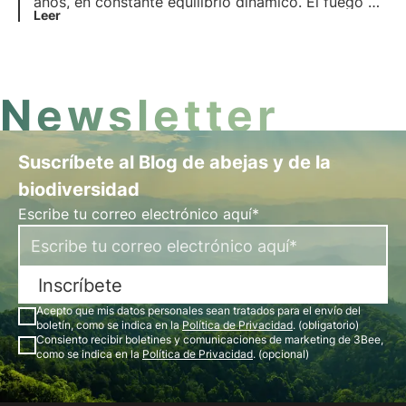
años, en constante equilibrio dinámico. El fuego es
uno de los muchos factores que ejerce una presión
Leer
selectiva sobre las especies vegetales y animales y
determina adaptaciones muy interesantes.
Newsletter
Suscríbete al Blog de abejas y de la
biodiversidad
Escribe tu correo electrónico aquí*
Inscríbete
Acepto que mis datos personales sean tratados para el envío del
boletín, como se indica en la
Política de Privacidad
. (obligatorio)
Consiento recibir boletines y comunicaciones de marketing de 3Bee,
como se indica en la
Política de Privacidad
. (opcional)