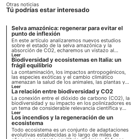
Otras noticias
Tú podrías estar interesado
Selva amazónica: regenerar para evitar el
punto de inflexión
En este artículo analizaremos nuevos estudios
sobre el estado de la selva amazónica y la
absorción de CO2, echaremos un vistazo al
comportamiento de las grandes potencias y
Leer
Biodiversidad y ecosistemas en Italia: un
ofreceremos ejemplos 3Bee de cómo vigilar y
regenerar la biodiversidad de un territorio en
frágil equilibrio
fuerte declive.
La contaminación, los impactos antropogénicos,
las especies exóticas y el cambio climático
amenazan la salud de los animales, las plantas y
los hábitats en los que viven. El programa de la
Leer
La relación entre biodiversidad y CO2
ONU para 2030 aboga por la protección y la
restauración. Pero es necesario actuar a tiempo.
La conexión entre el dióxido de carbono (CO2), la
biodiversidad y su impacto en los polinizadores es
un tema de considerable relevancia científica y
medioambiental, ya que implica la compleja
Leer
Los incendios y la regeneración de un
interacción entre el cambio climático, el entorno
natural y la salud de los insectos polinizadores.
ecosistema
Todo ecosistema es un conjunto de adaptaciones
evolutivas establecidas a lo largo de miles de