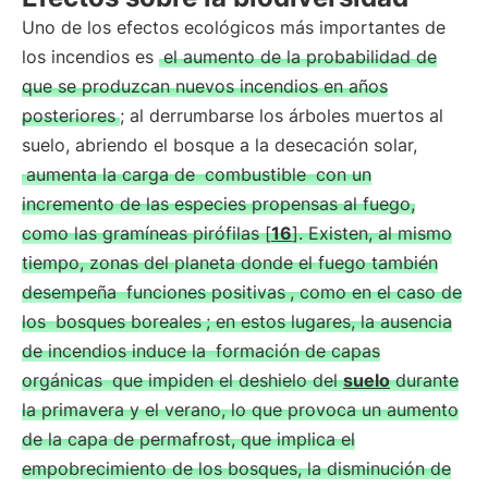
Uno de los efectos ecológicos más importantes de
los incendios es
el aumento de la probabilidad de
que se produzcan nuevos incendios en años
posteriores
; al derrumbarse los árboles muertos al
suelo, abriendo el bosque a la desecación solar,
aumenta la carga de
combustible
con un
incremento de las especies propensas al fuego,
como las gramíneas pirófilas [
16
]. Existen, al mismo
tiempo, zonas del planeta donde el fuego también
desempeña
funciones positivas
, como en el caso de
los
bosques boreales
; en estos lugares, la ausencia
de incendios induce la
formación de capas
orgánicas
que impiden el deshielo del
suelo
durante
la primavera y el verano, lo que provoca un aumento
de la capa de permafrost, que implica el
empobrecimiento de los bosques, la disminución de