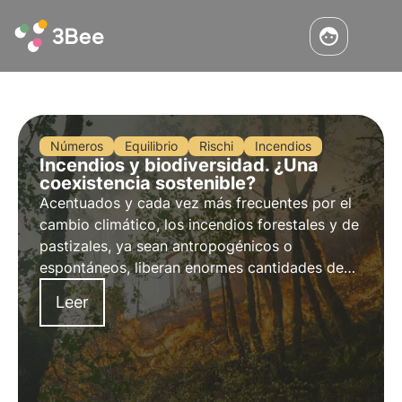
Números
Equilibrio
Rischi
Incendios
Incendios y biodiversidad. ¿Una
coexistencia sostenible?
Acentuados y cada vez más frecuentes por el
cambio climático, los incendios forestales y de
pastizales, ya sean antropogénicos o
espontáneos, liberan enormes cantidades de
CO2 y alteran el ecosistema forestal con
Leer
repercusiones diversas y a menudo duraderas
en la vegetación, el suelo y la fauna.