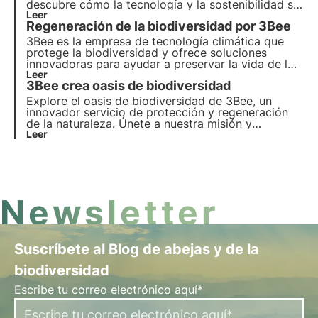
descubre cómo la tecnología y la sostenibilidad se
unen para crear un futuro más verde para las
Leer
Regeneración de la biodiversidad por 3Bee
empresas y el planeta.
3Bee es la empresa de tecnología climática que
protege la biodiversidad y ofrece soluciones
innovadoras para ayudar a preservar la vida de los
polinizadores, guardianes de la salud de nuestros
Leer
3Bee crea oasis de biodiversidad
ecosistemas. Descubre cómo trabaja 3Bee para
regenerar la biodiversidad.
Explore el oasis de biodiversidad de 3Bee, un
innovador servicio de protección y regeneración
de la naturaleza. Únete a nuestra misión y
descubre cómo la tecnología y la sostenibilidad se
Leer
unen para crear un futuro más verde para las
empresas y el planeta.
Newsletter
Suscríbete al Blog de abejas y de la
biodiversidad
Escribe tu correo electrónico aquí*