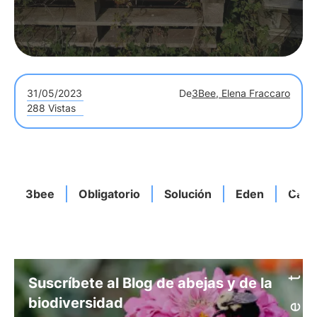
31/05/2023
De
3Bee, Elena Fraccaro
288 Vistas
3bee
Obligatorio
Solución
Eden
Cáps
Suscríbete al Blog de abejas y de la
biodiversidad