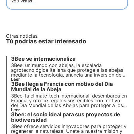
288 Vistas
Otras noticias
Tú podrías estar interesado
3Bee se internacionaliza
3Bee
, un mundo con abejas, la escalada
agrotecnológica italiana que protege a las abejas
mediante la tecnología, anuncia una inversión de
capital de 3 millones de euros en
Leer
Alemania
y
3Bee llega a Francia con motivo del Día
Francia
durante los próximos 18 meses.
Mundial de la Abeja
3Bee, la climate-tech internacional, desembarca en
Francia y ofrece
regalos sostenibles
con motivo
del
Día Mundial de las Abejas
para proteger a los
polinizadores y hacer un bien a los ecosistemas a
Leer
3bee: el socio ideal para sus proyectos de
través de la tecnología.
biodiversidad
3Bee ofrece servicios innovadores para proteger y
regenerar la naturaleza. Únete a nuestra misión y