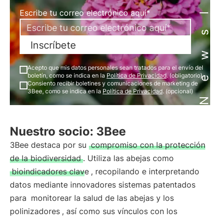
Newsletter
Escribe tu correo electrónico aquí*
Inscríbete
Acepto que mis datos personales sean tratados para el envío del
boletín, como se indica en la
Política de Privacidad
. (obligatorio)
Consiento recibir boletines y comunicaciones de marketing de
3Bee, como se indica en la
Política de Privacidad
. (opcional)
Nuestro socio: 3Bee
3Bee destaca por su
compromiso con la protección
de la biodiversidad
. Utiliza las abejas como
bioindicadores clave
, recopilando e interpretando
datos mediante innovadores sistemas patentados
para
monitorear la salud de las abejas y los
polinizadores
, así como sus vínculos con los