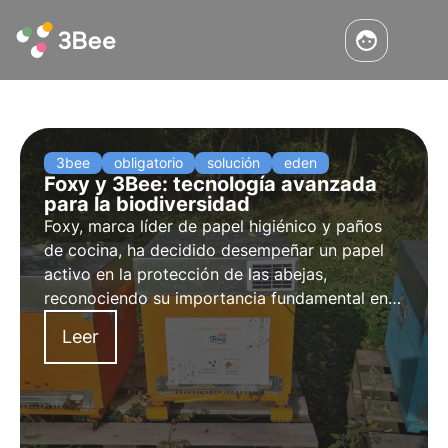
3bee
obligatorio
solución
eden
Foxy y 3Bee: tecnología avanzada
para la biodiversidad
Foxy, marca líder de papel higiénico y paños
de cocina, ha decidido desempeñar un papel
activo en la protección de las abejas,
reconociendo su importancia fundamental en
el ecosistema mundial. En el marco de un
Leer
acuerdo plurianual con 3Bee, Foxy se ha
embarcado en un proyecto de protección de
las abejas.