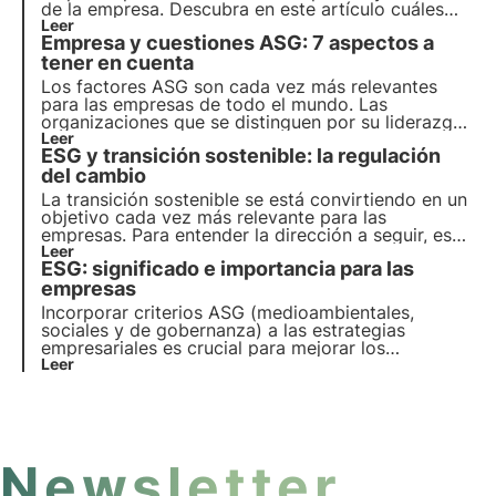
de la empresa. Descubra en este artículo cuáles
son los beneficios específicos para la marca y cuál
Leer
Empresa y cuestiones ASG: 7 aspectos a
es el papel de los recursos humanos.
tener en cuenta
Los factores ASG son cada vez más relevantes
para las empresas de todo el mundo. Las
organizaciones que se distinguen por su liderazgo
en estas cuestiones muestran un compromiso real
Leer
ESG y transición sostenible: la regulación
con el crecimiento al integrar las cuestiones ASG
en su estrategia corporativa.
del cambio
La transición sostenible se está convirtiendo en un
objetivo cada vez más relevante para las
empresas. Para entender la dirección a seguir, es
necesario conocer la normativa que regula la
Leer
ESG: significado e importancia para las
movilización. En este artículo, ofrecemos una
visión general que aclara las dudas sobre las
empresas
medidas que deben tomarse.
Incorporar criterios ASG (medioambientales,
sociales y de gobernanza) a las estrategias
empresariales es crucial para mejorar los
resultados. En este artículo profundizamos en el
Leer
significado de los criterios ASG, su naturaleza e
importancia para empresas e inversores.
Newsletter