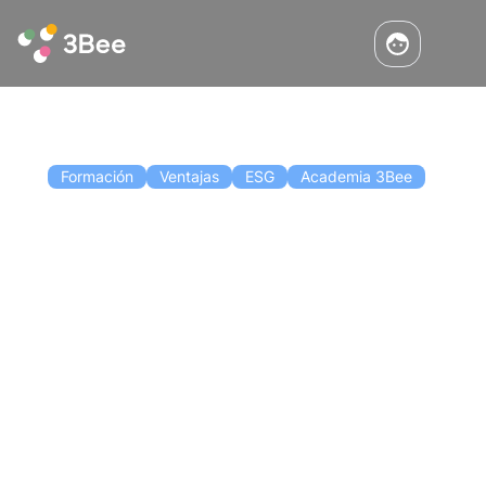
Formación
Ventajas
ESG
Academia 3Bee
Formación ESG para empresas: 5
cosas que hay que saber
La formación en sostenibilidad es cada vez
más importante para las empresas. Descubra
en este artículo las cinco cosas que debe
saber sobre la formación ESG en el sector
empresarial y qué programas de formación
Leer
innovadores y digitales ofrece 3Bee.