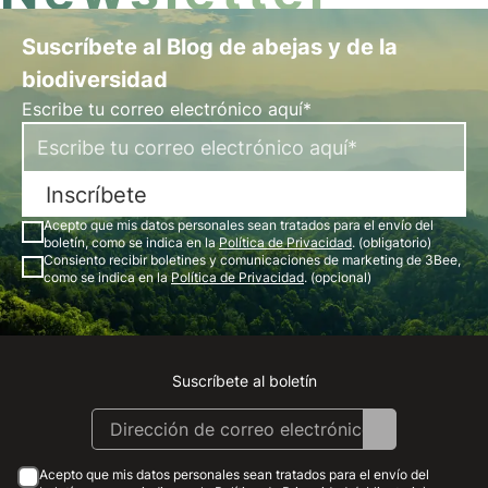
Suscríbete al Blog de abejas y de la
biodiversidad
Escribe tu correo electrónico aquí*
Inscríbete
Acepto que mis datos personales sean tratados para el envío del
boletín, como se indica en la
Política de Privacidad
. (obligatorio)
Consiento recibir boletines y comunicaciones de marketing de 3Bee,
como se indica en la
Política de Privacidad
. (opcional)
Suscríbete al boletín
Instagram
Facebook
Linkedin
Youtube
Acepto que mis datos personales sean tratados para el envío del