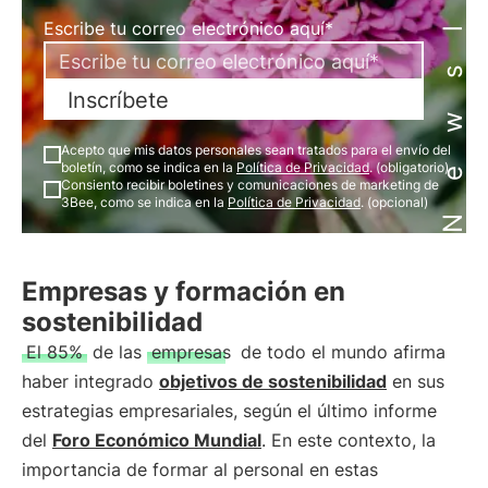
Newsletter
Escribe tu correo electrónico aquí*
Inscríbete
Acepto que mis datos personales sean tratados para el envío del
boletín, como se indica en la
Política de Privacidad
. (obligatorio)
Consiento recibir boletines y comunicaciones de marketing de
3Bee, como se indica en la
Política de Privacidad
. (opcional)
Empresas y formación en
sostenibilidad
El 85%
de las
empresas
de todo el mundo afirma
haber integrado
objetivos de sostenibilidad
en sus
estrategias empresariales, según el último informe
del
Foro Económico Mundial
. En este contexto, la
importancia de formar al personal en estas