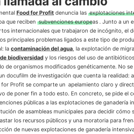
 llamada al cambio
mental
Food for Profit
denuncia las
explotaciones int
pa que reciben
subvenciones europeas
. Junto a un 
tos internacionales que trabajaron de incógnito, el 
os principales problemas ligados a este tipo de prod
l: la
contaminación del agua
, la explotación de migra
 de biodiversidad
y los riesgos del uso de antibióticos
llo de organismos modificados genéticamente. No se 
un docufilm de investigación que cuenta la realidad: al
 for Profit se comparte un
apelamiento claro y direc
ivo de poner fin a todo esto. En concreto, se pide el 
enciones públicas a las explotaciones de ganadería in
itución de asambleas municipales para decidir cómo 
star los recursos públicos y una moratoria para frena
cción de nuevas explotaciones de ganadería intensiva