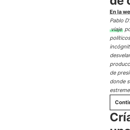
de 
En la we
Pablo D
viaje
po
político
incógnit
desvelan
producc
de presi
donde s
estreme
Conti
Crí