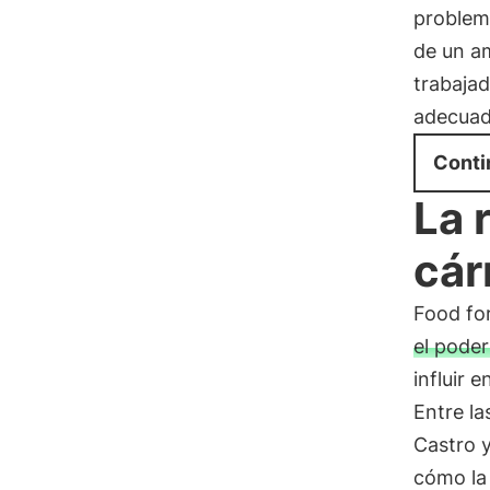
problemá
de un am
trabaja
adecuad
Conti
La 
cár
Food for
el poder
influir 
Entre l
Castro 
cómo la 