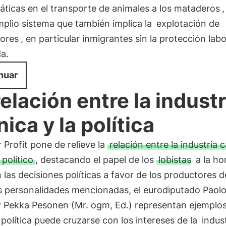
ticas en el transporte de animales a los mataderos
,
plio sistema que también implica la
explotación de
dores
, en particular inmigrantes sin la protección labo
a.
nuar
relación entre la industr
nica y la política
 Profit pone de relieve la
relación entre la industria 
 político
, destacando el papel de los
lobistas
a la ho
en las decisiones políticas a favor de los productores 
as personalidades mencionadas, el eurodiputado Paol
y Pekka Pesonen (Mr. ogm, Ed.) representan ejemplo
política puede cruzarse con los intereses de la
indus