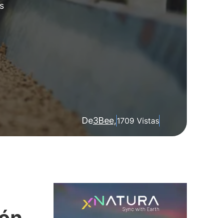
s
De
3Bee,
1709 Vistas
ión