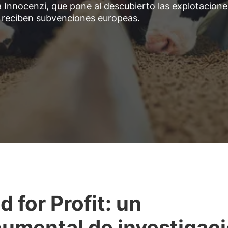
ia Innocenzi, que pone al descubierto las explotacione
 reciben subvenciones europeas.
d for Profit: un
umental de investigac