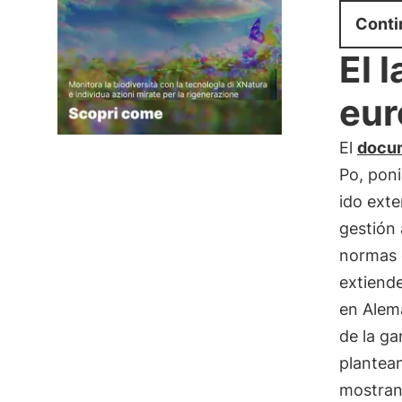
Conti
El 
eur
El
docum
Po, pon
ido ext
gestión
normas d
extiende
en Alem
de la ga
plantean
mostran