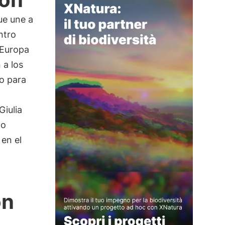
ue une a
ntro
Europa
 a los
o para
Giulia
lo
 en el
ón