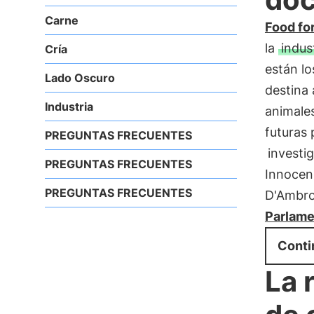
Carne
Food for
la
indus
Cría
están l
Lado Oscuro
destina
Industria
animale
futuras 
PREGUNTAS FRECUENTES
investi
PREGUNTAS FRECUENTES
Innocenz
PREGUNTAS FRECUENTES
D'Ambros
Parlame
Conti
La 