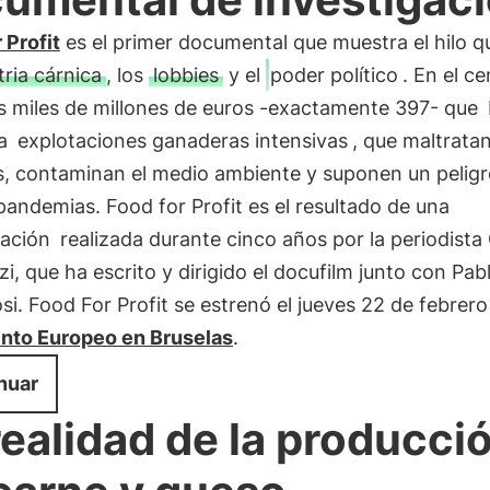
 Profit
es el primer documental que muestra el hilo q
tria cárnica
, los
lobbies
y el
poder político
. En el ce
os miles de millones de euros -exactamente 397- que
 a
explotaciones ganaderas intensivas
, que maltratan
s, contaminan el medio ambiente y suponen un peligr
pandemias. Food for Profit es el resultado de una
gación
realizada durante cinco años por la periodista 
i, que ha escrito y dirigido el docufilm junto con Pab
i. Food For Profit se estrenó el jueves 22 de febrero
nto Europeo en Bruselas
.
nuar
realidad de la producci