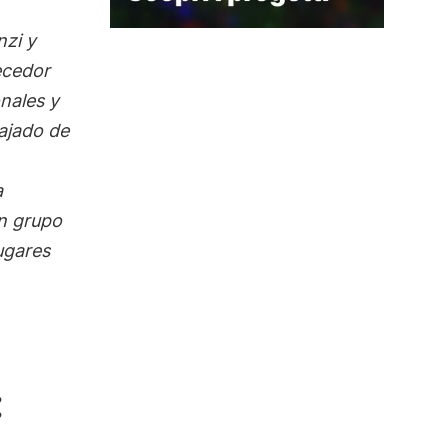
nzi y
ecedor
nales y
bajado de
a
un grupo
ugares
: