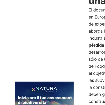
una
El docu
en Euro
de exper
aborda l
industria
pérdida
desarro
sólo de 
de Food
el objet
las subv
la const
deben ga
constru