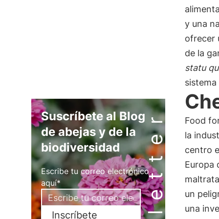
alimenta
y una na
ofrecer
de la ga
statu q
sistema 
Che
Newsletter
Suscríbete al Blog
Food for
de abejas y de la
la indus
biodiversidad
centro e
Europa d
Escribe tu correo electrónico
maltrat
aquí*
un pelig
una inve
Inscríbete