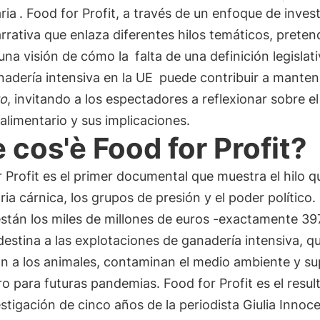
ria
. Food for Profit, a través de un enfoque de inves
rrativa que enlaza diferentes hilos temáticos, preten
 una visión de cómo la
falta de una definición legislat
nadería intensiva en la UE
puede contribuir a mantene
uo
, invitando a los espectadores a reflexionar sobre el
alimentario y sus implicaciones.
 cos'è Food for Profit?
 Profit es el primer documental que muestra el hilo q
tria cárnica, los grupos de presión y el poder político.
stán los miles de millones de euros -exactamente 39
estina a las explotaciones de ganadería intensiva, q
an a los animales, contaminan el medio ambiente y s
ro para futuras pandemias. Food for Profit es el resu
stigación de cinco años de la periodista Giulia Innoc