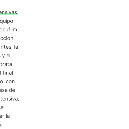
ensivas
equipo
docufilm
ucción
ntes, la
 y el
trata
 final
to
con
cese de
tensiva,
se
r la
.