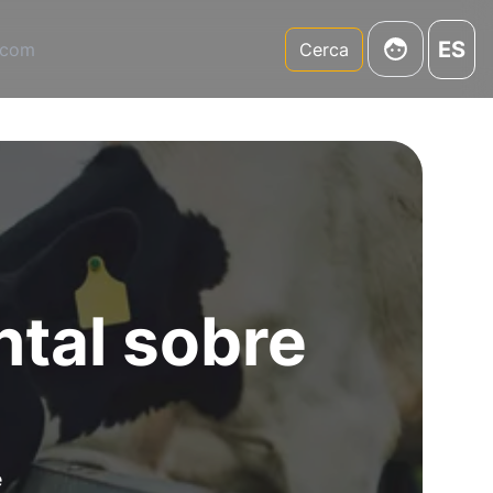
ES
.com
Cerca
ntal sobre
e