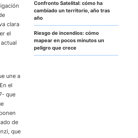
Confronto Satelital: cómo ha
tigación
cambiado un territorio, año tras
de
año
iva clara
Riesgo de incendios: cómo
r el
mapear en pocos minutos un
 actual
peligro que crece
ue une a
 En el
7- que
ue
uponen
ltado de
enzi, que