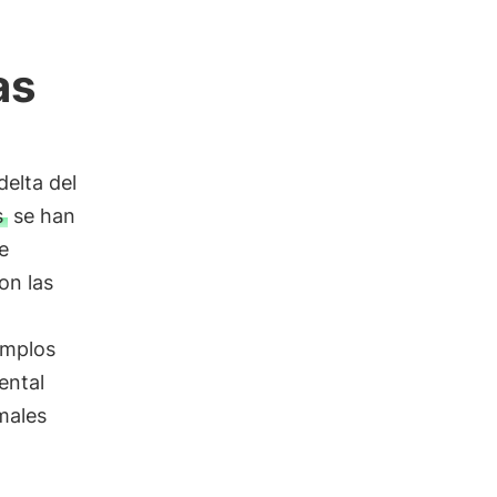
as
delta del
s
se han
e
on las
emplos
ental
imales