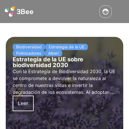
Biodiversidad
Estrategia de la UE
Polinizadores
Alberi
Estrategia de la UE sobre
biodiversidad 2030
Con la Estrategia de Biodiversidad 2030, la UE
se compromete a
devolver la naturaleza al
centro de nuestras vidas
e invertir la
degradación de los ecosistemas.
Al adoptar un
árbol nectarífero 3Bee
, puede ayudar a
Leer
regenerar la biodiversidad para el bienestar de
las personas, el clima y el planeta.