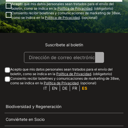
Acepto que mis datos personales sean tratados para el envío del
boletín, como se indica en la
Política de Privacidad
. (obligatorio)
Consiento recibir boletines y comunicaciones de marketing de 3Bee,
como se indica en la
Política de Privacidad
. (opcional)
Suscríbete al boletín
Instagram
Facebook
Linkedin
Youtube
Acepto que mis datos personales sean tratados para el envío del
boletín, como se indica en la
Política de Privacidad
. (obligatorio)
Consiento recibir boletines y comunicaciones de marketing de 3Bee,
como se indica en la
Política de Privacidad
. (opcional)
IT
EN
DE
FR
ES
Biodiversidad y Regeneración
Conviértete en Socio