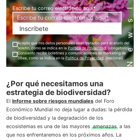
Newsletter
Escribe tu correo electrónico aquí*
Inscríbete
Acepto que mis datos personales sean tratados para el envío del
boletín, como se indica en la
Política de Privacidad
. (obligatorio)
Consiento recibir boletines y comunicaciones de marketing de
3Bee, como se indica en la
Política de Privacidad
. (opcional)
¿Por qué necesitamos una
estrategia de biodiversidad?
El
Informe sobre riesgos mundiales
del Foro
Económico Mundial no deja lugar a dudas: la pérdida
de biodiversidad y la degradación de los
ecosistemas es una de las mayores
amenazas
a las
que nos enfrentaremos en los próximos años. La