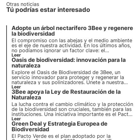
Otras noticias
Tú podrías estar interesado
Adopte un árbol nectarífero 3Bee y regenere
la biodiversidad
El compromiso con las abejas y el medio ambiente
es el eje de nuestra actividad. En los últimos años,
no podíamos ignorar un factor clave: el
agotamiento de los hábitats naturales. Hemos
Leer
Oasis de biodiversidad: innovación para la
encontrado la manera de intervenir dando la
oportunidad de adoptar un árbol nectarífero.
naturaleza
Explore el Oasis de Biodiversidad de 3Bee, un
servicio innovador para proteger y
regenerar la
naturaleza y sus polinizadores
. Únete a nuestra
misión y descubre cómo
Leer
tecnología
y
3Bee apoya la Ley de Restauración de la
biodiversidad
se encuentran para crear un
futuro
más verde para las empresas y el planeta.
Naturaleza
La lucha contra el cambio climático y la protección
de la biodiversidad son cruciales, también para las
instituciones. Una iniciativa importante es el Pacto
Verde de la UE, una hoja de ruta integral para el
Leer
Green Deal y Estrategia Europea de
crecimiento sostenible.
La UE vota hoy la Ley de
Restauración de la Naturaleza, destinada a
Biodiversidad
restaurar los hábitats naturales de Europa
.
El Pacto Verde es el plan adoptado por la