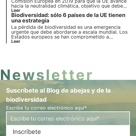
Comisión Europea en 2019 para que la UE avance
hacia la neutralidad climática, objetivo que debe
alcanzarse en 2050. En el artículo
Leer
Biodiversidad: sólo 6 países de la UE tienen
profundizaremos en las propuestas realizadas para
superar los retos medioambientales y transformar
una estrategia
la UE en una economía moderna.
La pérdida de biodiversidad es una emergencia
urgente que debe abordarse a escala mundial. Los
Estados europeos se han comprometido a
proteger la biodiversidad en la Estrategia de la UE
Leer
sobre Biodiversidad 2030, pero de los 27 Estados
solo 6 han notificado sus compromisos a la
Comisión Europea.
Newsletter
Suscríbete al Blog de abejas y de la
biodiversidad
Escribe tu correo electrónico aquí*
Inscríbete