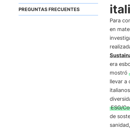
ita
PREGUNTAS FRECUENTES
Para co
en mater
investi
realiza
Sustain
era esbo
mostró
llevar a
italiano
diversid
ESG/Com
de soste
sanidad,