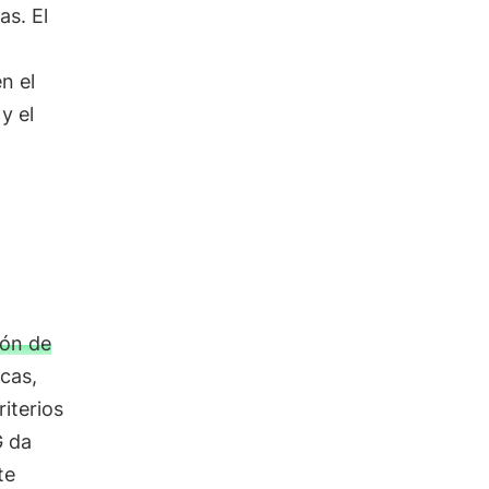
as. El
n el
y el
ión de
cas,
iterios
G da
te