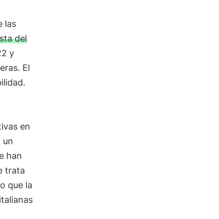
e las
sta del
22 y
ras. El
lidad.
tivas en
n un
se han
e trata
o que la
talianas