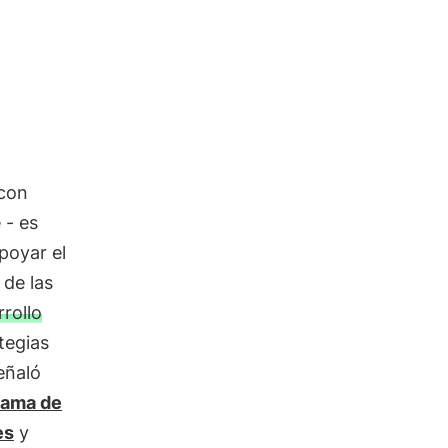
 con
 - es
apoyar el
 de las
rrollo
tegias
eñaló
rama de
es
y