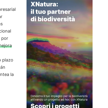
resarial
ar
as
cional
 por
mejora
o plazo
tán
ntea la