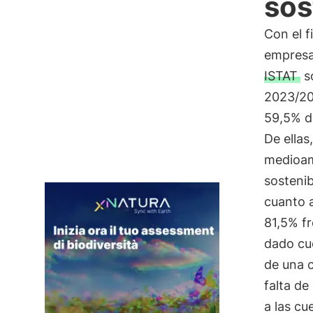
sos
Con el f
empresa
ISTAT
so
2023/20
59,5% d
De ella
medioam
sostenib
cuanto 
81,5% fr
dado cue
de una c
falta de
a las cu