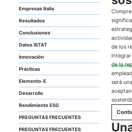
Empresas Italia
Comprend
signific
Resultados
estrateg
Conclusiones
activida
Datos ISTAT
de los 
integrar
Innovación
de la re
Prácticas
emplead
Elemento-E
será un
aceptand
Desarrollo
sostenib
Rendimiento ESG
Conti
PREGUNTAS FRECUENTES
Una
PREGUNTAS FRECUENTES