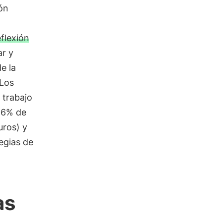
ón
eflexión
ar y
e la
 Los
 trabajo
96% de
uros) y
egias de
as