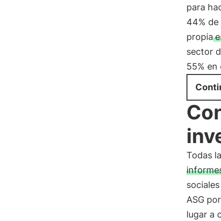
para hac
44% de 
propia
e
sector d
55% en e
Conti
Con
inv
Todas la
informe
sociales
ASG por 
lugar a 