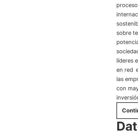
procesos
internac
sosteni
sobre te
potencia
socieda
líderes
en red
e
las empr
con mayo
inversió
Conti
Dat