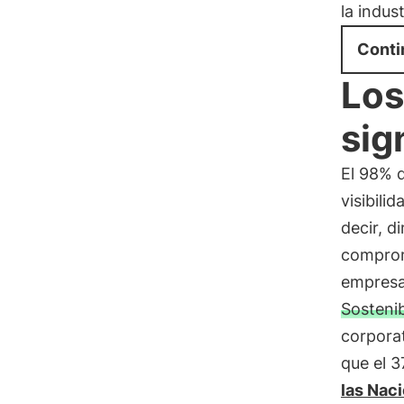
la indus
Conti
Los
sig
El 98% 
visibili
decir, d
comprom
empresa
Sosteni
corporat
que el 3
las Naci