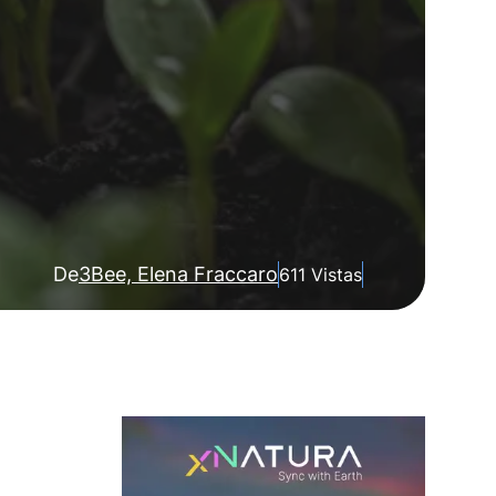
De
3Bee, Elena Fraccaro
611 Vistas