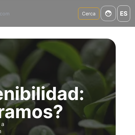
ES
.com
Cerca
nibilidad:
tramos?
 a
n