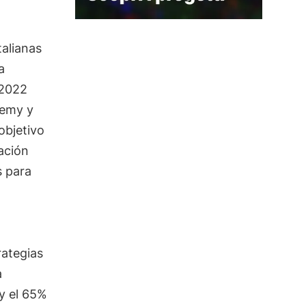
alianas
a
 2022
demy y
objetivo
ación
s para
rategias
a
y el 65%