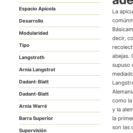
Espacio Apícola
La apicu
comúnme
Desarrollo
Básicame
Modularidad
decir, c
Tipo
recolect
abejas.
Langstroth
supuso 
Arnia Langstrot
mediado
Dadant-Blatt
Langstro
Alemani
Dadant-Blatt
como la
Arnia Warré
y la ale
Barra Superior
la prime
son las
Supervisión