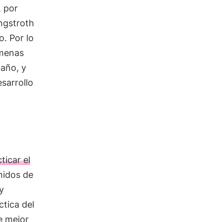
, por
angstroth
. Por lo
lmenas
año, y
sarrollo
ticar el
nidos de
y
ctica del
e mejor