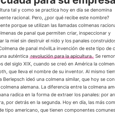
ltura tal y como se practica hoy en día se denomina
nte racional. Pero, ¿por qué recibe este nombre?
nte porque se utilizan las llamadas colmenas raciona
olmenas de panal que permiten criar, inspeccionar y
ar la miel sin destruir el nido y los panales construido
 Colmena de panal móvilLa invención de este tipo de
una auténtica
revolución para la apicultura.
Se remon
s del siglo XIX, cuando se creó en América la colmen
th, que lleva el nombre de su inventor. Al mismo tie
a Berlepsch ideó una colmena similar, que hoy se co
 colmena alemana. La diferencia entre la colmena am
mana radica en la forma de extraer los panales: por ar
ra, por detrás en la segunda. Hoy en día, las más co
 de tipo americano, que tienen componentes comunes