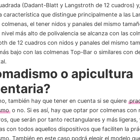
uadrada (Dadant-Blatt y Langstroth de 12 cuadros) y
la característica que distingue principalmente a las L
 colmenas, el tener nidos y panales del mismo tamaño
l nivel más alto de polivalencia se alcanza con las co
oth de 12 cuadros con nidos y panales del mismo tam
 más bajo con las colmenas Top-Bar o similares con de
al.
madismo o apicultura
entaria?
mo, también hay que tener en cuenta si se quiere
prac
smo
o no. Si es así, hay que optar por colmenas con 
os, que serán por tanto rectangulares y más ligeras, 
s con todos aquellos dispositivos que faciliten la prá
mo. También en este caso podrá elegir el modelo qu