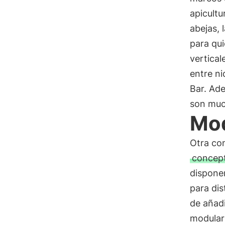
apicultu
abejas, 
para qui
vertical
entre ni
Bar. Ade
son much
Mod
Otra con
concep
disponer
para dis
de añadi
modulari