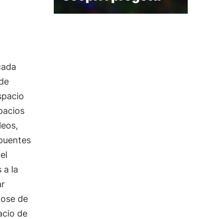
cada
 de
spacio
pacios
leos,
 puentes
el
 a la
ar
dose de
acio de