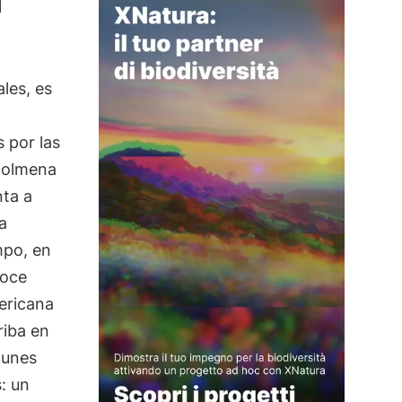
les, es
s por las
 colmena
ta a
a
mpo, en
noce
ericana
riba en
munes
: un