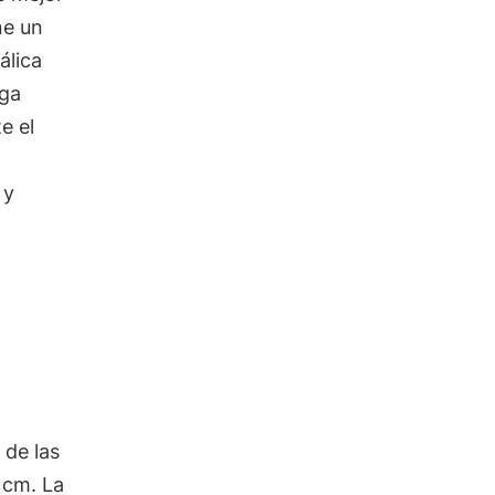
ne un
álica
iga
e el
 y
 de las
 cm. La