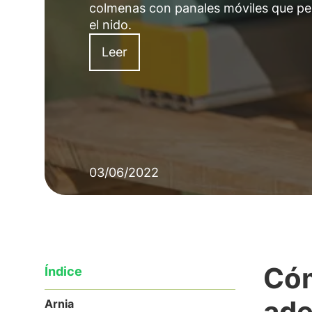
colmenas con panales móviles que permi
el nido.
Leer
03/06/2022
Cóm
Índice
ade
Arnia