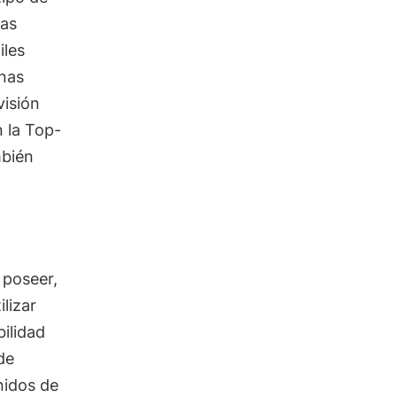
las
iles
enas
visión
n la Top-
mbién
l
 poseer,
lizar
bilidad
de
 nidos de