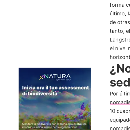
forma c
último, 
de otras
tanto, e
Langstr
el nivel
horizont
¿No
sed
Por últi
nomadi
10 cuadr
equipada
nomadis