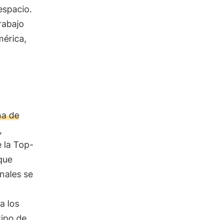
espacio.
rabajo
mérica,
na de
,
 la Top-
que
anales se
a los
tipo de