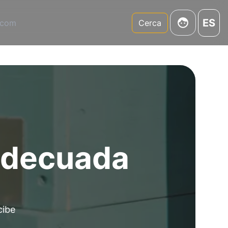
ES
.com
Cerca
adecuada
cibe