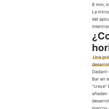
8 mm, lo
La intro
del apic
mientras
¿Co
hor
Una pri
desarrol
Dadant-B
Bar en e
"crece" 
añaden e
desarrol
marcos 