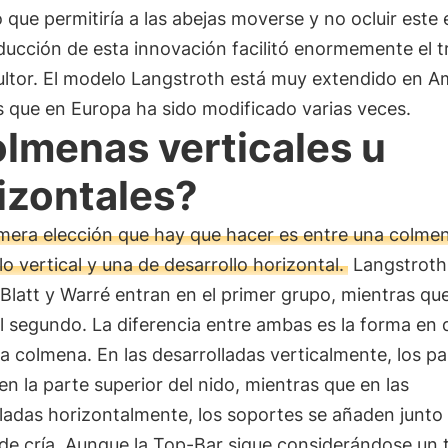
 que permitiría a las abejas moverse y no ocluir este 
ducción de esta innovación facilitó enormemente el t
ultor. El modelo Langstroth está muy extendido en A
 que en Europa ha sido modificado varias veces.
lmenas verticales u
izontales?
mera elección que hay que hacer es entre una colme
lo vertical y una de desarrollo horizontal.
Langstroth
latt y Warré entran en el primer grupo, mientras que
l segundo. La diferencia entre ambas es la forma en 
la colmena. En las desarrolladas verticalmente, los p
n la parte superior del nido, mientras que en las
ladas horizontalmente, los soportes se añaden junto 
de cría. Aunque la Top-Bar sigue considerándose un 