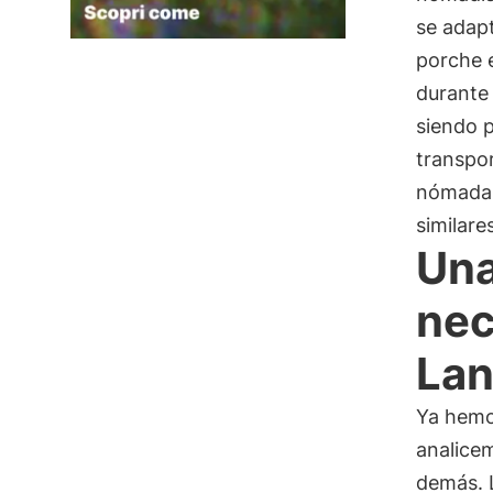
se adap
porche e
durante 
siendo p
transpor
nómadas 
similare
Una
nec
Lan
Ya hemo
analicem
demás. 