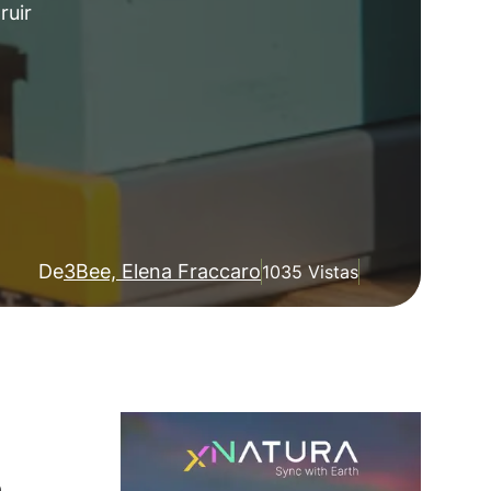
ruir
De
3Bee, Elena Fraccaro
1035 Vistas
a