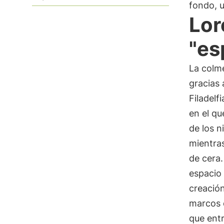
fondo, u
Lor
"es
La colme
gracias 
Filadelf
en el q
de los n
mientras
de cera.
espacio 
creación
marcos 
que entr