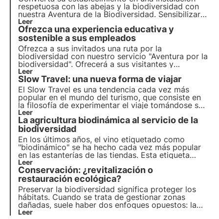
respetuosa con las abejas y la biodiversidad con
nuestra Aventura de la Biodiversidad. Sensibilizará
a su personal y a sus visitantes sobre la
Leer
Ofrezca una experiencia educativa y
importancia de preservar la biodiversidad.
sostenible a sus empleados
Ofrezca a sus invitados una ruta por la
biodiversidad con nuestro servicio "Aventura por la
biodiversidad". Ofrecerá a sus visitantes y
empleados una experiencia única a la vez que
Leer
Slow Travel: una nueva forma de viajar
conciencia sobre la importancia de los
polinizadores.
El Slow Travel es una tendencia cada vez más
popular en el mundo del turismo, que consiste en
la filosofía de experimentar el viaje tomándose su
tiempo. Aprende más sobre esta tendencia en este
Leer
La agricultura biodinámica al servicio de la
artículo, descubre el Slow Travel en Italia y la
relación entre Slow Travel y biodiversidad.
biodiversidad
En los últimos años, el vino etiquetado como
"biodinámico" se ha hecho cada vez más popular
en las estanterías de las tiendas. Esta etiqueta
hace referencia a una práctica agrícola más
Leer
Conservación: ¿revitalización o
respetuosa con la biodiversidad. Descubra más
sobre la biodinámica y sus secretos en este
restauración ecológica?
artículo.
Preservar la biodiversidad significa proteger los
hábitats. Cuando se trata de gestionar zonas
dañadas, suele haber dos enfoques opuestos: la
rewilding y la restauración ecológica. ¿Por qué se
Leer