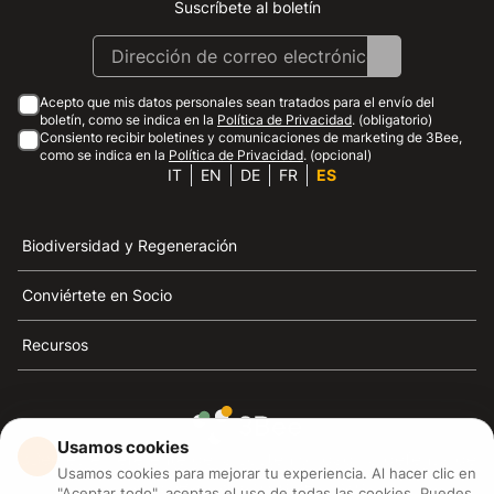
Suscríbete al boletín
Instagram
Facebook
Linkedin
Youtube
Acepto que mis datos personales sean tratados para el envío del
boletín, como se indica en la
Política de Privacidad
. (obligatorio)
Consiento recibir boletines y comunicaciones de marketing de 3Bee,
como se indica en la
Política de Privacidad
. (opcional)
IT
EN
DE
FR
ES
Biodiversidad y Regeneración
Conviértete en Socio
Recursos
Usamos cookies
3Bee es el referente de la sostenibilidad, la defensa de
Usamos cookies para mejorar tu experiencia. Al hacer clic en
las abejas y la biodiversidad
"Aceptar todo", aceptas el uso de todas las cookies. Puedes