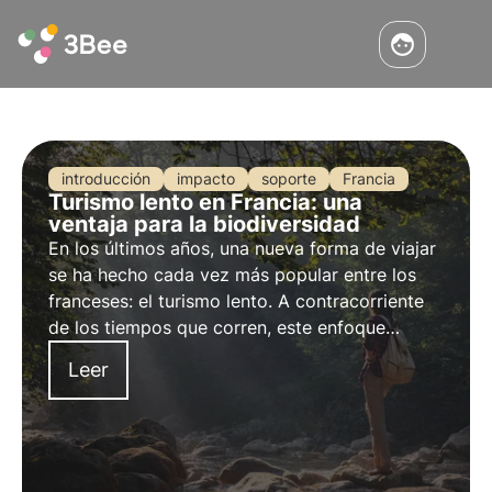
introducción
impacto
soporte
Francia
Turismo lento en Francia: una
ventaja para la biodiversidad
En los últimos años, una nueva forma de viajar
se ha hecho cada vez más popular entre los
franceses: el turismo lento. A contracorriente
de los tiempos que corren, este enfoque
favorece la calidad frente a la cantidad, la
Leer
autenticidad frente a la estandarización y el
respeto por el medio ambiente frente al
consumismo desenfrenado.