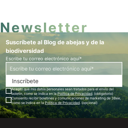
oponen? ¿Cómo funcionan? Encuentre las
respuestas en este artículo.
Newsletter
Suscríbete al Blog de abejas y de la
biodiversidad
Escribe tu correo electrónico aquí*
Inscríbete
Acepto que mis datos personales sean tratados para el envío del
boletín, como se indica en la
Política de Privacidad
. (obligatorio)
Consiento recibir boletines y comunicaciones de marketing de 3Bee,
como se indica en la
Política de Privacidad
. (opcional)