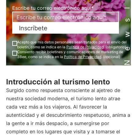
Newsletter
Escribe tu correo electrónico aquí*
Inscríbete
Acepto que mis datos personales sean tratados para el envío del
boletín, como se indica en la
Política de Privacidad
. (obligatorio)
Consiento recibir boletines y comunicaciones de marketing de
3Bee, como se indica en la
Política de Privacidad
. (opcional)
Introducción al turismo lento
Surgido como respuesta consciente al ajetreo de
nuestra sociedad moderna, el turismo lento atrae
cada vez más a los viajeros. Al favorecer la
autenticidad y el descubrimiento respetuoso, anima a
la gente a ir más despacio, a sumergirse por
completo en los lugares que visita y a tomarse el