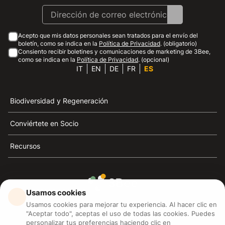
Acepto que mis datos personales sean tratados para el envío del
boletín, como se indica en la
Política de Privacidad
. (obligatorio)
Consiento recibir boletines y comunicaciones de marketing de 3Bee,
como se indica en la
Política de Privacidad
. (opcional)
IT
EN
DE
FR
ES
Biodiversidad y Regeneración
Conviértete en Socio
Recursos
Usamos cookies
3Bee es el referente de la sostenibilidad, la defensa de
Usamos cookies para mejorar tu experiencia. Al hacer clic en
las abejas y la biodiversidad
"Aceptar todo", aceptas el uso de todas las cookies. Puedes
personalizar tus preferencias haciendo clic en