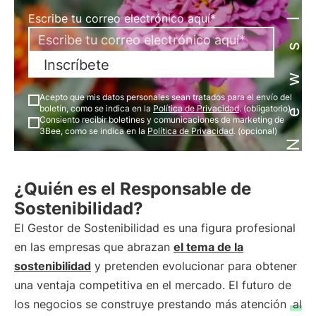
Newsletter
Escribe tu correo electrónico aquí*
Inscríbete
Acepto que mis datos personales sean tratados para el envío del
boletín, como se indica en la
Política de Privacidad
. (obligatorio)
Consiento recibir boletines y comunicaciones de marketing de
3Bee, como se indica en la
Política de Privacidad
. (opcional)
¿Quién es el Responsable de
Sostenibilidad?
El Gestor de Sostenibilidad es una figura profesional
en las empresas que abrazan
el tema de la
sostenibilidad
y pretenden evolucionar para obtener
una ventaja competitiva en el mercado. El futuro de
los negocios se construye prestando más atención
al