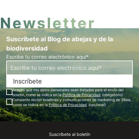
de una empresa.
Newsletter
Suscríbete al Blog de abejas y de la
biodiversidad
Escribe tu correo electrónico aquí*
Inscríbete
Acepto que mis datos personales sean tratados para el envío del
boletín, como se indica en la
Política de Privacidad
. (obligatorio)
Consiento recibir boletines y comunicaciones de marketing de 3Bee,
como se indica en la
Política de Privacidad
. (opcional)
Suscríbete al boletín
Instagram
Facebook
Linkedin
Youtube