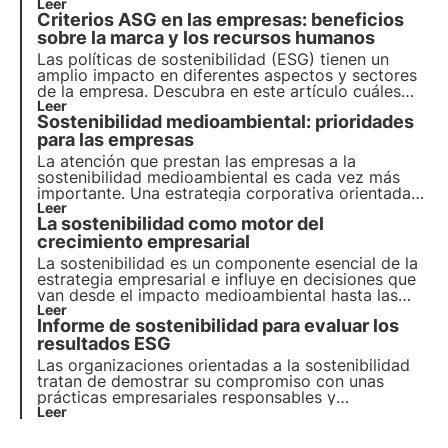
estrategia y su papel en la consecución de los
Leer
Criterios ASG en las empresas: beneficios
objetivos de la Agenda 2030. Aprende más con las
Píldoras del Oasis, la Academia Digital de 3Bee.
sobre la marca y los recursos humanos
Las políticas de sostenibilidad (ESG) tienen un
amplio impacto en diferentes aspectos y sectores
de la empresa. Descubra en este artículo cuáles
son los beneficios específicos para la marca y cuál
Leer
Sostenibilidad medioambiental: prioridades
es el papel de los recursos humanos.
para las empresas
La atención que prestan las empresas a la
sostenibilidad medioambiental es cada vez más
importante. Una estrategia corporativa orientada a
la transición ecológica no es una opción, sino una
Leer
La sostenibilidad como motor del
necesidad. Veamos cómo hacerla propia para
crecer e impulsar la economía.
crecimiento empresarial
La sostenibilidad es un componente esencial de la
estrategia empresarial e influye en decisiones que
van desde el impacto medioambiental hasta las
políticas sociales. Este artículo explora el papel de
Leer
Informe de sostenibilidad para evaluar los
la sostenibilidad en el panorama económico, con
referencia a las tendencias emergentes entre los
resultados ESG
consumidores y las empresas italianas.
Las organizaciones orientadas a la sostenibilidad
tratan de demostrar su compromiso con unas
prácticas empresariales responsables y
transparentes. Para ello, la memoria de
Leer
sostenibilidad ha demostrado ser una herramienta
clave para evaluar y comunicar los resultados ASG