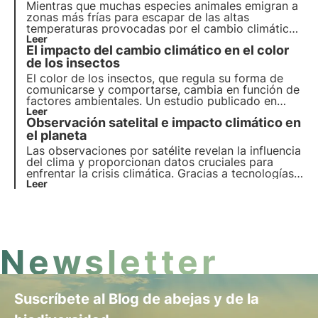
Mientras que muchas especies animales emigran a
zonas más frías para escapar de las altas
temperaturas provocadas por el cambio climático,
esta estrategia, generalmente exitosa, no parece
Leer
El impacto del cambio climático en el color
funcionar en el caso de los peces marinos, como
pone de relieve un estudio reciente.
de los insectos
El color de los insectos, que regula su forma de
comunicarse y comportarse, cambia en función de
factores ambientales. Un estudio publicado en
Ecology & Evolution examina cómo el cambio
Leer
Observación satelital e impacto climático en
climático afecta a estos colores, influyendo en la
comunicación, la reproducción y las adaptaciones
el planeta
fisiológicas.
Las observaciones por satélite revelan la influencia
del clima y proporcionan datos cruciales para
enfrentar la crisis climática. Gracias a tecnologías
avanzadas y colaboraciones internacionales, los
Leer
satélites vigilan ecosistemas, biodiversidad y
fenómenos atmosféricos.
Newsletter
Suscríbete al Blog de abejas y de la