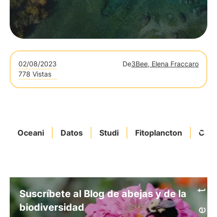
02/08/2023
De
3Bee, Elena Fraccaro
778 Vistas
Oceani
Datos
Studi
Fitoplancton
Clim
Suscríbete al Blog de abejas y de la
biodiversidad