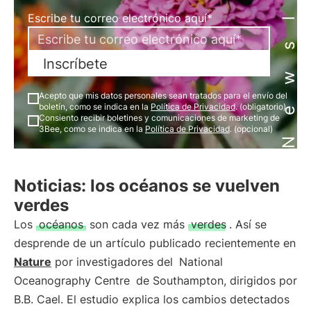
Newsletter
Escribe tu correo electrónico aquí*
Inscríbete
Acepto que mis datos personales sean tratados para el envío del
boletín, como se indica en la
Política de Privacidad
. (obligatorio)
Consiento recibir boletines y comunicaciones de marketing de
3Bee, como se indica en la
Política de Privacidad
. (opcional)
Noticias: los océanos se vuelven
verdes
Los
océanos
son cada vez más
verdes
. Así se
desprende de un artículo publicado recientemente en
Nature
por investigadores del
National
Oceanography Centre
de Southampton, dirigidos por
B.B. Cael. El estudio explica los cambios detectados