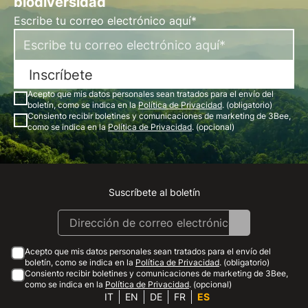
biodiversidad
Escribe tu correo electrónico aquí*
Inscríbete
Acepto que mis datos personales sean tratados para el envío del
boletín, como se indica en la
Política de Privacidad
. (obligatorio)
Consiento recibir boletines y comunicaciones de marketing de 3Bee,
como se indica en la
Política de Privacidad
. (opcional)
Suscríbete al boletín
Instagram
Facebook
Linkedin
Youtube
Acepto que mis datos personales sean tratados para el envío del
boletín, como se indica en la
Política de Privacidad
. (obligatorio)
Consiento recibir boletines y comunicaciones de marketing de 3Bee,
como se indica en la
Política de Privacidad
. (opcional)
IT
EN
DE
FR
ES