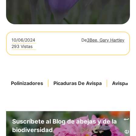
10/06/2024
De
3Bee, Gary Hartley
293 Vistas
Polinizadores
Picaduras De Avispa
Avispa Po
Suscríbete al Blog de abejas y de la
biodiversidad