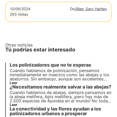
10/06/2024
De
3Bee, Gary Hartley
293 Vistas
Otras noticias
Tú podrías estar interesado
Los polinizadores que no te esperas
Cuando hablamos de polinización, pensamos
inmediatamente en insectos como las abejas y los
abejorros. Sin embargo, aunque son excelentes
polinizadores, estos insectos no son los únicos que
Leer
¿Necesitamos realmente salvar a las abejas?
contribuyen a este importante servicio del
ecosistema.
Cuando hablamos de abejas, siempre pensamos en
la abeja melífera, Apis mellifera, ¡pero hay más de
2.500 especies de Apoidea en el mundo! No todas
producen miel y a menudo pasan desapercibidas.
Leer
La conectividad y las flores ayudan a los
Todas estas abejas necesitan protección y
conservación. Pero, ¿realmente hay que salvarlas?
polinizadores urbanos a prosperar