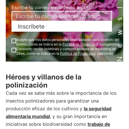
Newsletter
Escribe tu correo electrónico aquí*
Inscríbete
Acepto que mis datos personales sean tratados para el envío del
boletín, como se indica en la
Política de Privacidad
. (obligatorio)
Consiento recibir boletines y comunicaciones de marketing de
3Bee, como se indica en la
Política de Privacidad
. (opcional)
Héroes y villanos de la
polinización
Cada vez se sabe más sobre la importancia de los
insectos polinizadores para garantizar una
producción eficaz de los cultivos y
la seguridad
alimentaria mundial
, y su gran importancia en
iniciativas sobre biodiversidad como
trabajo de