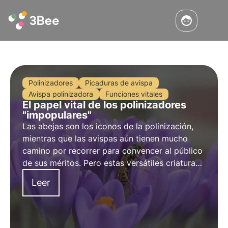
Polinizadores
Picaduras de avispa
Avispa polinizadora
Funciones vitales
El papel vital de los polinizadores
"impopulares"
Las abejas son los iconos de la polinización,
mientras que las avispas aún tienen mucho
camino por recorrer para convencer al público
de sus méritos. Pero estas versátiles criaturas
son mucho más que la amenaza de una
Leer
picadura. Ya es hora de cambiar de imagen.