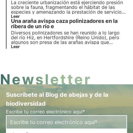
La creciente urbanización está ejerciendo presión
sobre la fauna, fragmentando el hábitat de las
especies y amenazando la prestación de servicios
ecosistémicos como la polinización. Pero hay
Leer
Una araña avispa caza polinizadores en la
esperanza de un futuro más conectado y lleno de
flores en nuestras ciudades.
ribera de un río e
Diversos polinizadores se han reunido a lo largo
del río Hiz, en Hertfordshire (Reino Unido), pero
algunos son presa de las arañas avispa que
acechan. Este es el formato 3Bee para noticias
Leer
sostenibles en menos de 1 minuto: ¡descubre los
hechos clave y comparte la noticia!
Newsletter
Suscríbete al Blog de abejas y de la
biodiversidad
Escribe tu correo electrónico aquí*